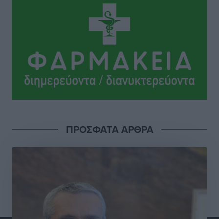
Μιχάλης Χουρδάκης: «Η χώρα χρειάζεται μια
αξιόπιστη εναλλακτική κυβερνητική πρόταση»
Συνεντεύξεις
•
πριν 4 ώρες
Σεβ. Μητροπολίτης Ρόδου κ. Κύριλλος: «Ο Αύγουστος
είναι ο μήνας της Παναγίας και η Θεία Λειτουργία η
καρδιά της ζωής της Εκκλησίας»
Συνεντεύξεις
•
πριν 4 ώρες
Πρέσβης της Βραζιλίας: «Η Ελλάδα και η Βραζιλία
ΠΡΟΣΦΑΤΑ ΑΡΘΡΑ
έχουν τεράστιες ευκαιρίες συνεργασίας – Η Ρόδος
μπορεί να διαδραματίσει σημαντικό ρόλο»
Συνεντεύξεις
•
πριν 4 ώρες
Τσαμπίκα Διαμαντή: Η Ρόδος δεν μπορεί να σχεδιάζει
το μέλλον της μέσα στην αβεβαιότητα
Συνεντεύξεις
•
πριν 4 ώρες