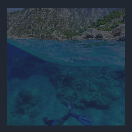
να την αναλάβει
Δημο-Κρίσεις
•
πριν 4 ώρες
Ενας υπουργός που έρχεται στη Ρόδο με λύσεις και
όχι με υποσχέσεις
Δημο-Κρίσεις
•
πριν 5 ώρες
Ροδάκινα: 9 οφέλη στην υγεία του ανθρώπου
Τοπικές Ειδήσεις
•
πριν 5 ώρες
Καιρός «hot – dry – windy» τις επόμενες 48 ώρες στη
χώρα
Ειδήσεις
•
πριν 17 ώρες
Δύο σχολεία της Λέρου αλλάζουν όψη με δωρεά
αγάπης για τα παιδιά
Τοπικές Ειδήσεις
•
πριν 18 ώρες