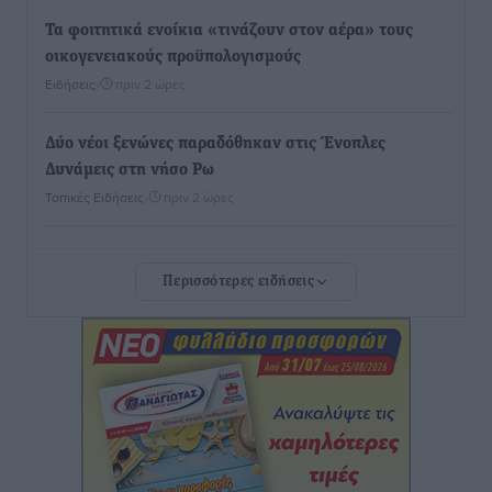
Τα φοιτητικά ενοίκια «τινάζουν στον αέρα» τους
οικογενειακούς προϋπολογισμούς
Ειδήσεις
•
πριν 2 ώρες
Δύο νέοι ξενώνες παραδόθηκαν στις Ένοπλες
Δυνάμεις στη νήσο Ρω
Τοπικές Ειδήσεις
•
πριν 2 ώρες
Συνεχίζεται η έξοδος του Αυγούστου – Πάνω από
Περισσότερες ειδήσεις
34.000 αναχωρούν σήμερα μόνο από τον Πειραιά
Ειδήσεις
•
πριν 3 ώρες
Μόνιμες θέσεις στους παιδικούς σταθμούς: Οι
προϋποθέσεις, η 24μηνη εμπειρία και οι προθεσμίες
για τους δήμους
Τοπικές Ειδήσεις
•
πριν 3 ώρες