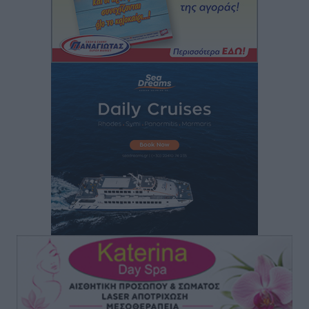
Δεύτερη πηγή εισοδήματος για τους επαγγελματίες
ψαράδες ο αλιευτικός τουρισμός
Ειδήσεις
•
πριν 3 ώρες
Μαρία Εκμεκτσίογλου: Η πίστη μου είναι το
μεγαλύτερο στήριγμα μου – Το προσκύνημα στην ιερά
Μονή Πανορμίτη
Τοπικές Ειδήσεις
•
πριν 3 ώρες
Ακαθάριστα οικόπεδα: Τι γίνεται όταν ο ιδιοκτήτης
δεν τα καθαρίσει – Πώς κινούνται δήμοι και ΠΣ,
ποιος πληρώνει τον λογαριασμό
Τοπικές Ειδήσεις
•
πριν 3 ώρες
Πού κινούνται οι κρατήσεις last minute σε Ελλάδα
από Γερμανούς
Ειδήσεις
•
πριν 3 ώρες