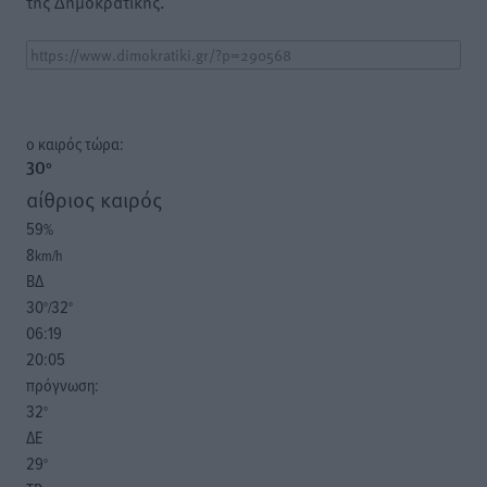
της Δημοκρατικής.
o καιρός τώρα:
30
°
αίθριος καιρός
59
%
8
km/h
ΒΔ
30
32
°/
°
06:19
20:05
πρόγνωση:
32
°
ΔΕ
29
°