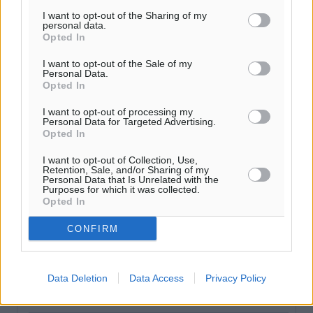
I want to opt-out of the Sharing of my
personal data.
Γιώργος Χατζημάρκος: Στηρίζουμε τις εκδηλώσεις
Opted In
που γίνονται στα νησιά μας γιατί ο πολιτισμός είναι
δικαίωμα όλων και δύναμη ζωής
I want to opt-out of the Sale of my
Personal Data.
Τοπικές Ειδήσεις
•
πριν 11 λεπτά
Opted In
I want to opt-out of processing my
Κάρπαθος: Παλιά πυρομαχικά εντοπίστηκαν στο
Personal Data for Targeted Advertising.
Αρδάνι – Απαγορεύτηκε η κολύμβηση στην περιοχή
Opted In
Τοπικές Ειδήσεις
•
πριν 38 λεπτά
I want to opt-out of Collection, Use,
Retention, Sale, and/or Sharing of my
Personal Data that Is Unrelated with the
Τουρνάς για φωτιές: «Κανένα περιθώριο
Purposes for which it was collected.
Opted In
εφησυχασμού» – Σε πλήρη ετοιμότητα ο μηχανισμός
Ειδήσεις
•
πριν 1 ώρα
CONFIRM
Καιρός: Επιμένουν οι υψηλές θερμοκρασίες – Ισχυρά
μελτέμια έως 9 μποφόρ, σε «Red Code» 6 περιοχές
Data Deletion
Data Access
Privacy Policy
Τοπικές Ειδήσεις
•
πριν 2 ώρες