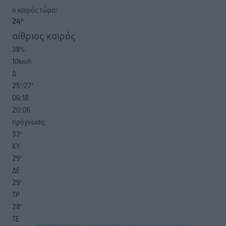
o καιρός τώρα:
24
°
αίθριος καιρός
38
%
10
km/h
Δ
25
27
°/
°
06:18
20:06
πρόγνωση:
33
°
ΚΥ
29
°
ΔΕ
29
°
ΤΡ
28
°
ΤΕ