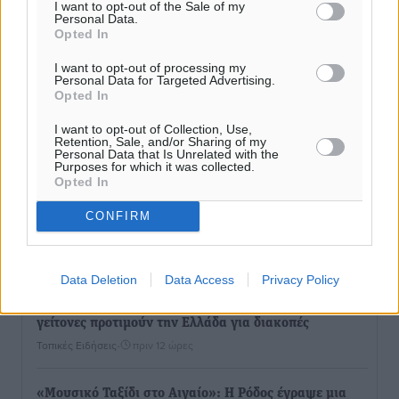
I want to opt-out of the Sale of my
Personal Data.
Τι αλλάζει το χωροταξικό στις τουριστικές επενδύσεις
Opted In
Τοπικές Ειδήσεις
•
πριν 11 ώρες
I want to opt-out of processing my
Personal Data for Targeted Advertising.
Opted In
ΥΠΑΑΤ: 12,5 εκατ. ευρώ στις 13 Περιφέρειες για μέτρα
βιοασφάλειας
I want to opt-out of Collection, Use,
Τοπικές Ειδήσεις
•
πριν 12 ώρες
Retention, Sale, and/or Sharing of my
Personal Data that Is Unrelated with the
Purposes for which it was collected.
Opted In
Ποιοι φοιτητές μπορούν να λάβουν ενίσχυση για
στέγη έως 2.500 ευρώ
CONFIRM
Ειδήσεις
•
πριν 12 ώρες
Data Deletion
Data Access
Privacy Policy
«Γιατί οι Τούρκοι συρρέουν στα ελληνικά νησιά»:
Τουρκική εφημερίδα εξηγεί τους λόγους που οι
γείτονες προτιμούν την Ελλάδα για διακοπές
Τοπικές Ειδήσεις
•
πριν 12 ώρες
«Μουσικό Ταξίδι στο Αιγαίο»: Η Ρόδος έγραψε μια