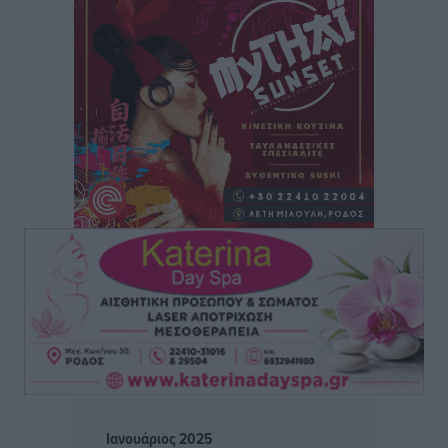
Άρης Αρχαγγέλου: Στο πλευρό του άτυχου Ιάκωβου
Θωμά
Αθλητικά
•
πριν 13 ώρες
Φοίβος: Η μεγάλη επιστροφή του Μπρένο Σαλβατιέρα
Αθλητικά
•
πριν 13 ώρες
Κλεάνθης: Έτοιμες οι κάρτες διαρκείας της νέας
σεζόν
Αθλητικά
•
πριν 13 ώρες
Ατρόμητος Διμυλιάς: Ο Μαργαρίτης και μία
αδιαπραγμάτευτη φιλοσοφία
Αθλητικά
•
πριν 13 ώρες
Γ.Σ. Διαγόρας: Επέστρεψε στις Ακαδημίες η Ειρήνη
Ιανουάριος 2025
Παπαεμμανουήλ