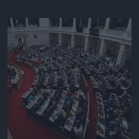
βλέμμα στη ΔΕΘ και τις εκλογές του 2027
Ειδήσεις
•
πριν 18 ώρες
Γ. Χατζημάρκος από το Μέγαρο Μαξίμου: “Ο
τουρισμός μπορεί να γίνει ο μεγαλύτερος πελάτης της
ελληνικής βιομηχανίας”
Τοπικές Ειδήσεις
•
πριν 19 ώρες
Έρευνα ΕΟΤ: Οι Ευρωπαίοι ταξιδιώτες «ψηφίζουν»
Ελλάδα
Ειδήσεις
•
πριν 19 ώρες
Άκυρες οι εγκύκλιοι που δεν αναρτώνται,
υποχρεωτική η δημοσίευσή τους από την 1η
Οκτωβρίου
Ειδήσεις
•
πριν 19 ώρες
Καύσιμα: «Καίνε» οι τιμές και στα νησιά μας – Γιατί