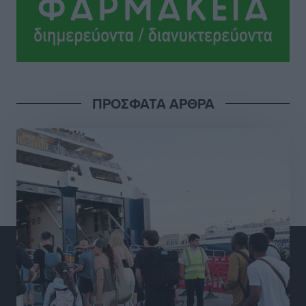
Αθλητικά
•
πριν 17 ώρες
Ροδήλιος: Ο απολογισμός από το Πανελλήνιο
Πρωτάθλημα Πίστας
Αθλητικά
•
πριν 17 ώρες
ΠΡΟΣΦΑΤΑ ΑΡΘΡΑ
Διαγόρας: Μετεγγραφικό ντεμαράζ
Αθλητικά
•
πριν 17 ώρες
Γ.Σ. Διαγόρας: Εντατική προετοιμασία και επιστροφή
Ρίζου στις Ακαδημίες
Αθλητικά
•
πριν 17 ώρες
Εθνική Ανδρών: Ραντεβού στο Telekom Center Athens
Αθλητικά
•
πριν 17 ώρες
ΕΠΟ: Απέσυρε τη στήριξή της στην υποψηφιότητα