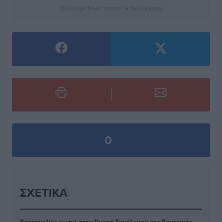
Στο Google News πατήστε ★ Ακολουθήστε
0
ΣΧΕΤΙΚΆ