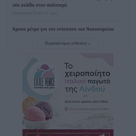
νέα σελίδα στον πολιτισμό
Πολιτιστικά
•
πριν 12 ώρες
Άμεσα μέτρα για την ενίσχυση του Νοσοκομείου
Ρόδου και αντιμετώπιση των ελλείψεων προσωπικού
Περισσότερες ειδήσεις
ανακοίνωσε ο Άδωνις Γεωργιάδης
Τοπικές Ειδήσεις
•
πριν 13 ώρες
Iατρικός Σύλλογος Ροδου προς Α. Γεωργιάδη:
Στρατηγικές Προτάσεις για την Ενίσχυση της
Δημόσιας Υγείας στη Νησιωτική Ελλάδα και στα
Νοσοκομεία της Γ΄ Ζώνης
Τοπικές Ειδήσεις
•
πριν 13 ώρες
Πάνθηρες: Ξεκίνησαν αισιόδοξοι για την παρθενική
“πτήση” τους
Αθλητικά
•
πριν 13 ώρες