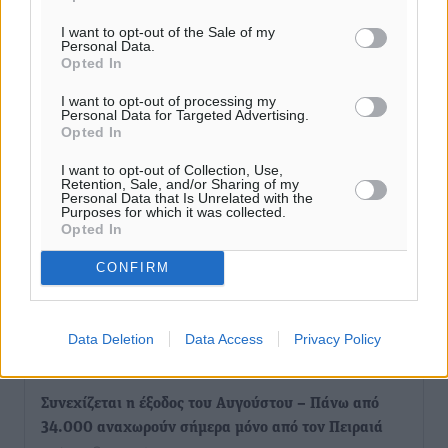
εφησυχασμού» – Σε πλήρη ετοιμότητα ο μηχανισμός
I want to opt-out of the Sale of my
Ειδήσεις
•
πριν 1 ώρα
Personal Data.
Opted In
Καιρός: Επιμένουν οι υψηλές θερμοκρασίες – Ισχυρά
I want to opt-out of processing my
Personal Data for Targeted Advertising.
μελτέμια έως 9 μποφόρ, σε «Red Code» 6 περιοχές
Opted In
Τοπικές Ειδήσεις
•
πριν 2 ώρες
I want to opt-out of Collection, Use,
Retention, Sale, and/or Sharing of my
Personal Data that Is Unrelated with the
Τα φοιτητικά ενοίκια «τινάζουν στον αέρα» τους
Purposes for which it was collected.
οικογενειακούς προϋπολογισμούς
Opted In
Ειδήσεις
•
πριν 2 ώρες
CONFIRM
Δύο νέοι ξενώνες παραδόθηκαν στις Ένοπλες
Δυνάμεις στη νήσο Ρω
Data Deletion
Data Access
Privacy Policy
Τοπικές Ειδήσεις
•
πριν 2 ώρες
Συνεχίζεται η έξοδος του Αυγούστου – Πάνω από
34.000 αναχωρούν σήμερα μόνο από τον Πειραιά