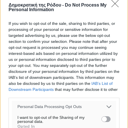
Δημοκρατική της Ρόδου -
Do Not Process My
Personal Information
If you wish to opt-out of the sale, sharing to third parties, or
processing of your personal or sensitive information for
targeted advertising by us, please use the below opt-out
section to confirm your selection. Please note that after your
opt-out request is processed you may continue seeing
interest-based ads based on personal information utilized by
us or personal information disclosed to third parties prior to
your opt-out. You may separately opt-out of the further
disclosure of your personal information by third parties on the
Ροή ειδήσεων
IAB’s list of downstream participants. This information may
also be disclosed by us to third parties on the
IAB’s List of
Downstream Participants
that may further disclose it to other
third parties.
Κάρπαθος: Παλιά πυρομαχικά εντοπίστηκαν στο
Αρδάνι – Απαγορεύτηκε η κολύμβηση στην περιοχή
Personal Data Processing Opt Outs
Τοπικές Ειδήσεις
•
πριν 26 λεπτά
I want to opt-out of the Sharing of my
personal data.
Τουρνάς για φωτιές: «Κανένα περιθώριο
Opted In