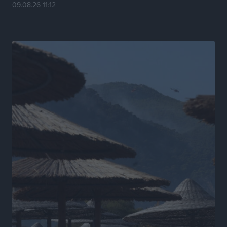
09.08.26 11:12
φιλοξενίας
Ειδήσεις
•
πριν 18 ώρες
Γιάννης Χατζής για το νέο Ειδικό Χωροταξικό: Οι
βασικοί οριζόντιοι περιορισμοί παραμένουν –
Κίνδυνος για επενδύσεις, περιουσίες και τοπική
ανάπτυξη
Τοπικές Ειδήσεις
•
πριν 18 ώρες
Ευ. Τουρνάς: Απέναντι σε ακραία καιρικά φαινόμενα
δεν υπάρχουν περιθώρια εφησυχασμού
Ειδήσεις
•
πριν 18 ώρες
Στον Άγιο Νικόλαο Χάλκης ανοίγει ξανά το
ανανεωμένο εκκλησιαστικό μουσείο από τη Λέσχη
Lions Χάλκης
Τοπικές Ειδήσεις
•
πριν 18 ώρες