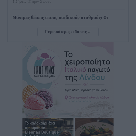
Ειδήσεις
•
πριν 2 ώρες
Μόνιμες θέσεις στους παιδικούς σταθμούς: Οι
προϋποθέσεις, η 24μηνη εμπειρία και οι προθεσμίες
Περισσότερες ειδήσεις
για τους δήμους
Τοπικές Ειδήσεις
•
πριν 2 ώρες
Δεύτερη πηγή εισοδήματος για τους επαγγελματίες
ψαράδες ο αλιευτικός τουρισμός
Ειδήσεις
•
πριν 3 ώρες
Μαρία Εκμεκτσίογλου: Η πίστη μου είναι το
μεγαλύτερο στήριγμα μου – Το προσκύνημα στην ιερά
Μονή Πανορμίτη
Τοπικές Ειδήσεις
•
πριν 3 ώρες
Ακαθάριστα οικόπεδα: Τι γίνεται όταν ο ιδιοκτήτης
δεν τα καθαρίσει – Πώς κινούνται δήμοι και ΠΣ,