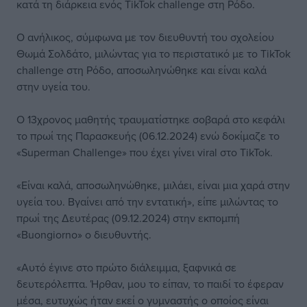
κατά τη διάρκεια ενός TikTok challenge στη Ρόδο.
Ο ανήλικος, σύμφωνα με τον διευθυντή του σχολείου
Θωμά Σολδάτο, μιλώντας για το περιστατικό με το TikTok
challenge στη Ρόδο, αποσωληνώθηκε και είναι καλά
στην υγεία του.
Ο 13χρονος μαθητής τραυματίστηκε σοβαρά στο κεφάλι
το πρωί της Παρασκευής (06.12.2024) ενώ δοκίμαζε το
«Superman Challenge» που έχει γίνει viral στο TikTok.
«Είναι καλά, αποσωληνώθηκε, μιλάει, είναι μια χαρά στην
υγεία του. Βγαίνει από την εντατική», είπε μιλώντας το
πρωί της Δευτέρας (09.12.2024) στην εκπομπή
«Buongiorno» ο διευθυντής.
«Αυτό έγινε στο πρώτο διάλειμμα, ξαφνικά σε
δευτερόλεπτα. Ήρθαν, μου το είπαν, το παιδί το έφεραν
μέσα, ευτυχώς ήταν εκεί ο γυμναστής ο οποίος είναι