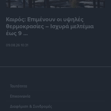
Ρόδος: «Βουλιάζει» από τουρίστες – Πάνω από 1 εκατ.
επιβάτες και 55 κρουαζιερόπλοια
Καιρός: Επιμένουν οι υψηλές
Τοπικές Ειδήσεις
•
πριν 18 ώρες
θερμοκρασίες – Ισχυρά μελτέμια
έως 9 ...
Γ’ Εθνική Κατηγορία: Οι ημερομηνίες των
αγωνιστικών της κανονικής περιόδου
Αθλητικά
•
πριν 24 ώρες
09.08.26 10:31
Ταυτότητα
Επικοινωνία
Διαφήμιση & Συνδρομές