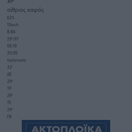
30
°
αίθριος καιρός
62
%
13
km/h
Β-ΒΑ
29
31
°/
°
06:19
20:05
πρόγνωση:
32
°
ΔΕ
29
°
ΤΡ
29
°
ΤΕ
29
°
ΠΕ