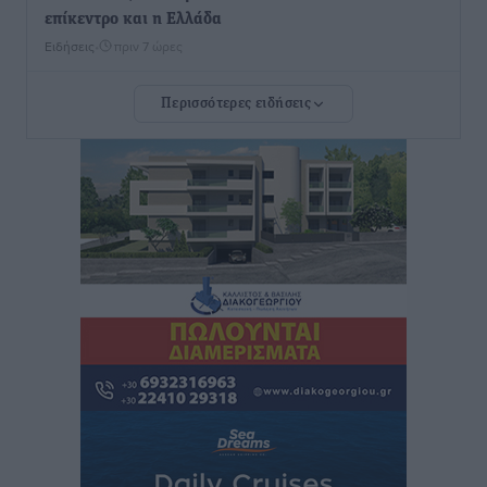
επίκεντρο και η Ελλάδα
Ειδήσεις
•
πριν 7 ώρες
Περισσότερες ειδήσεις
Νέο ξενοδοχείο στη Ρόδο για την H Hotels –
Χατζηλαζάρου – Προχωρά καινούργιο ξενοδοχείο
στην Κω
Τοπικές Ειδήσεις
•
πριν 7 ώρες
Αυτοκίνητο μπήκε παράνομα σε μονόδρομο στο
Μαστιχάρι – Αναποδογύρισε όχημα με μητέρα και
5χρονο παιδί
Τοπικές Ειδήσεις
•
πριν 7 ώρες
“Η Ευρώπη αντιμετώπιζε το προσφυγικό σαν ταινία
τρόμου” – Η συγκλονιστική μαρτυρία της Χαρούλας
Γιασιράνη στον RV για τα γεγονότα που οδήγησαν στο
Σύμφωνο της Λέρου
Τοπικές Ειδήσεις
•
πριν 8 ώρες