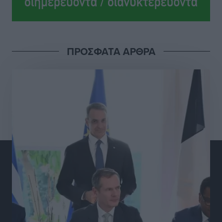
Ολοκλήρωση του έργου αναβάθμισης των
υποδομών του Νεστορίδειου Μελάθρου
Τοπικές Ειδήσεις
•
πριν 9 ώρες
ΠΡΟΣΦΑΤΑ ΑΡΘΡΑ
Γ.Σ. Διαγόρας: Στα «κυανέρυθρα» ο Janni Pembe
Αθλητικά
•
πριν 10 ώρες
Σύλληψη 21χρονου για ναρκωτικά στη Ρόδο
Τοπικές Ειδήσεις
•
πριν 11 ώρες
Με 13,1% κάλυψη εργαζομένων από συλλογικές
συμβάσεις, η Ελλάδα στον “πάτο” της ΕΕ
Απόψεις
•
πριν 11 ώρες
Στο νοσοκομείο της Ρόδου αύριο ο Άδωνις Γεωργιάδης
Τοπικές Ειδήσεις
•
πριν 11 ώρες