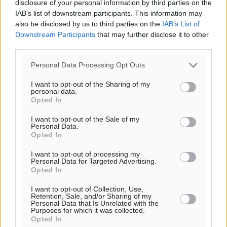
disclosure of your personal information by third parties on the
αίθριος καιρός
IAB’s list of downstream participants. This information may
39
also be disclosed by us to third parties on the
IAB’s List of
%
Downstream Participants
that may further disclose it to other
16
km/h
third parties.
Β-ΒΔ
26
26
°/
°
Personal Data Processing Opt Outs
06:18
I want to opt-out of the Sharing of my
20:07
personal data.
πρόγνωση:
Opted In
31
°
I want to opt-out of the Sale of my
ΣΑ
Personal Data.
28
°
Opted In
ΚΥ
I want to opt-out of processing my
29
°
Personal Data for Targeted Advertising.
ΔΕ
Opted In
29
°
I want to opt-out of Collection, Use,
ΤΡ
Retention, Sale, and/or Sharing of my
Personal Data that Is Unrelated with the
Purposes for which it was collected.
Opted In