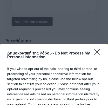
Υπενθύμιση:
Για την μερική αναπαραγωγή της είδησης από άλλες
Δημοκρατική της Ρόδου -
Do Not Process My
Personal Information
ιστοσελίδες είναι απαραίτητη η χρήση του παρακάτω
παρεχόμενου συνδέσμου παραπομπής προς το άρθρο
If you wish to opt-out of the sale, sharing to third parties, or
της Δημοκρατικής.
processing of your personal or sensitive information for
targeted advertising by us, please use the below opt-out
section to confirm your selection. Please note that after your
opt-out request is processed you may continue seeing
interest-based ads based on personal information utilized by
us or personal information disclosed to third parties prior to
o καιρός τώρα:
your opt-out. You may separately opt-out of the further
25
°