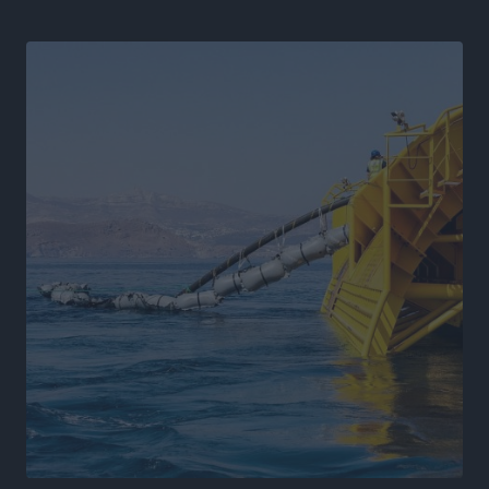
Η Μανίσα πήρε Buie και Davis
Αθλητικά
•
πριν 12 ώρες
Γ.Σ. Ηπιόνη: «Προπονητική ομάδα με εμπειρία,
επιστημονική γνώση και σύγχρονες μεθόδους»
Αθλητικά
•
πριν 12 ώρες
Α.Σ. Ρόδος: Ξανά στα «πράσινα» ο Νίκος Κοντίτσης
Αθλητικά
•
πριν 12 ώρες
Συναυλία Μάριου Φραγκούλη – Γιώργου Περρή στην
Κάσο
Πολιτιστικά
•
πριν 12 ώρες
Την άρση των εμποδίων για την άμεση λειτουργία του
βρεφονηπιακού σταθμού στην Κάσο, ζητά ο Μάνος
Κόνσολας