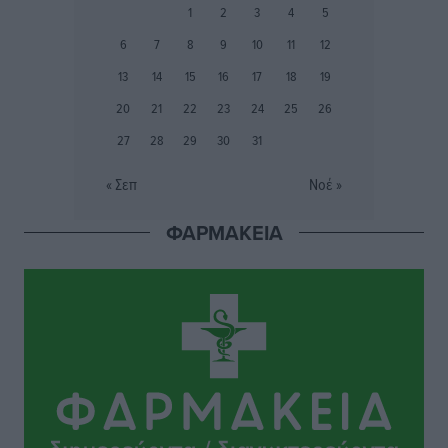
1
2
3
4
5
Αθλητικά
•
πριν 8 ώρες
6
7
8
9
10
11
12
Ιάλυσος Β’: Νωρίς νωρίς μπήκαν στα βάσανα της
13
14
15
16
17
18
19
προετοιμασίας
20
21
22
23
24
25
26
Αθλητικά
•
πριν 8 ώρες
27
28
29
30
31
Εθνικός Αρχίπολης: Μεγάλο βήμα προόδου η ίδρυση
« Σεπ
Νοέ »
Ακαδημίας
Αθλητικά
•
πριν 8 ώρες
ΦΑΡΜΑΚΕΙΑ
Ιππότες: Με το βλέμμα στραμμένο στο μέλλον
Αθλητικά
•
πριν 8 ώρες
ΠΑΜΕ ΣΤΟΙΧΗΜΑ: Περισσότερα από 95 εκατομμύρια
ευρώ σε κέρδη μοίρασε τον Ιούλιο
Αθλητικά
•
πριν 9 ώρες