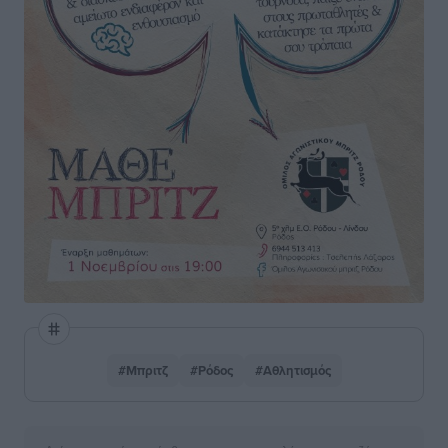
#Μπριτζ
#Ρόδος
#Αθλητισμός