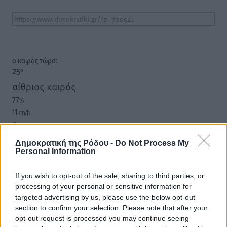
o καιρός τώρα:
25
°
αίθριος καιρός
77
%
11
km/h
Β
26
28
°/
°
Δημοκρατική της Ρόδου -
Do Not Process My
06:19
Personal Information
20:05
πρόγνωση:
If you wish to opt-out of the sale, sharing to third parties, or
33
°
processing of your personal or sensitive information for
ΔΕ
targeted advertising by us, please use the below opt-out
section to confirm your selection. Please note that after your
30
°
opt-out request is processed you may continue seeing
ΤΡ