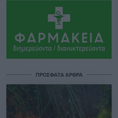
Γ. Χατζημάρκος: “Δύο μεγάλες δεσμεύσεις
Γεωργιάδη” – Κίνητρα για τους γιατρούς των νησιών
και συνεργασία Ρόδου με το Αττικόν για το
Ακτινοθεραπευτικό
Τοπικές Ειδήσεις
•
πριν 19 ώρες
Σούπερ μάρκετ: Διευρύνεται η εθνική πρωτοβουλία
για τις τιμές – Eρχονται νέες συμμετοχές εταιρειών
Ειδήσεις
•
πριν 19 ώρες
ΠΡΟΣΦΑΤΑ ΑΡΘΡΑ
Συνελήφθησαν έξι άτομα για ηχορύπανση από
καταστήματα στο Νότιο Αιγαίο
Τοπικές Ειδήσεις
•
πριν 19 ώρες
15 Αυγούστου 2026: Πώς θα πληρωθούν όσοι
εργαστούν την αργία – Τι ισχύει για πενθήμερο,
εξαήμερο και άδειες