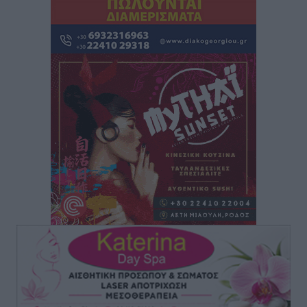
Ρόδος: «Βουλιάζει» από τουρίστες – Πάνω από 1 εκατ.
επιβάτες και 55 κρουαζιερόπλοια
Τοπικές Ειδήσεις
•
πριν 13 ώρες
Γ’ Εθνική Κατηγορία: Οι ημερομηνίες των
αγωνιστικών της κανονικής περιόδου
Αθλητικά
•
πριν 18 ώρες
Συνελήφθησαν δύο άτομα στην Κάρπαθο για άγρα
πελατών
Τοπικές Ειδήσεις
•
πριν 18 ώρες
Χωρίς υποχρεωτική παρουσία μικρών στη 12άδα
Αθλητικά
•
πριν 18 ώρες
Ο Πελεκάνος, οι ανεμογεννήτριες και μια κοινότητα