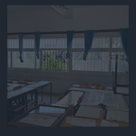
Αθλητικά
•
πριν 20 ώρες
Εθνική Παίδων: Ο Χριστοδούλου και η καλύτερη
φουρνιά των τελευταίων ετών
Αθλητικά
•
πριν 20 ώρες
Διαγόρας: Ανανέωσε ο Μιχάλης Χατζηγεωργίου
Αθλητικά
•
πριν 20 ώρες
ΔΕΑΣ Δάφνη Ρόδου: Η Ευαγγελία Τετράδη στο
τεχνικό επιτελείο
Αθλητικά
•
πριν 20 ώρες
Γ.Σ. Διαγόρας: Το οργανόγραμμα των Ακαδημιών
Αθλητικά
•
πριν 20 ώρες
Σταυρός Καλυθιών: Απέκτησε και την Ειρήνη
Καρελλάκη