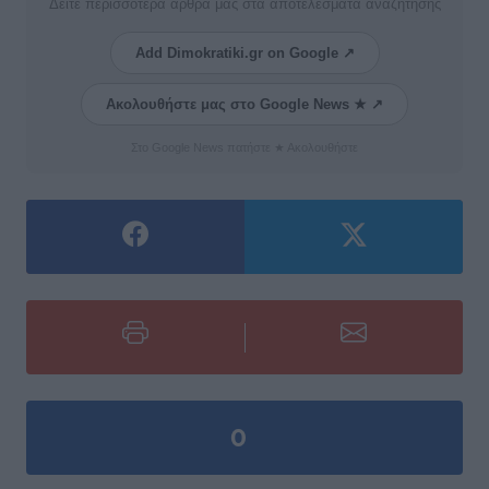
Δείτε περισσότερα άρθρα μας στα αποτελέσματα αναζήτησης
Add Dimokratiki.gr on Google ↗
Ακολουθήστε μας στο Google News ★ ↗
Στο Google News πατήστε ★ Ακολουθήστε
0