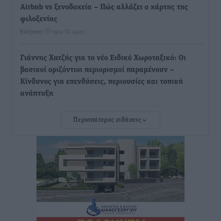
Airbnb vs ξενοδοχεία – Πώς αλλάζει ο χάρτης της
φιλοξενίας
Ειδήσεις
•
πριν 12 ώρες
Γιάννης Χατζής για το νέο Ειδικό Χωροταξικό: Οι
βασικοί οριζόντιοι περιορισμοί παραμένουν –
Κίνδυνος για επενδύσεις, περιουσίες και τοπική
ανάπτυξη
Τοπικές Ειδήσεις
•
πριν 12 ώρες
Περισσότερες ειδήσεις
Ευ. Τουρνάς: Απέναντι σε ακραία καιρικά φαινόμενα
δεν υπάρχουν περιθώρια εφησυχασμού
Ειδήσεις
•
πριν 12 ώρες
Στον Άγιο Νικόλαο Χάλκης ανοίγει ξανά το
ανανεωμένο εκκλησιαστικό μουσείο από τη Λέσχη
Lions Χάλκης
Τοπικές Ειδήσεις
•
πριν 12 ώρες