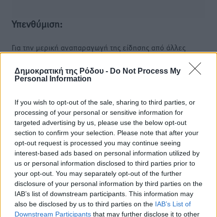
Υπενθύμιση:
Για την μερική αναπαραγωγή της είδησης από άλλες
ιστοσελίδες είναι απαραίτητη η χρήση του παρακάτω
παρεχόμενου συνδέσμου παραπομπής προς το άρθρο
Δημοκρατική της Ρόδου -
Do Not Process My
Personal Information
της Δημοκρατικής.
If you wish to opt-out of the sale, sharing to third parties, or
processing of your personal or sensitive information for
targeted advertising by us, please use the below opt-out
section to confirm your selection. Please note that after your
opt-out request is processed you may continue seeing
o καιρός τώρα:
interest-based ads based on personal information utilized by
30
°
us or personal information disclosed to third parties prior to
αίθριος καιρός
your opt-out. You may separately opt-out of the further
76
%
disclosure of your personal information by third parties on the
11
IAB’s list of downstream participants. This information may
km/h
also be disclosed by us to third parties on the
IAB’s List of
Β-ΒΑ
Downstream Participants
that may further disclose it to other