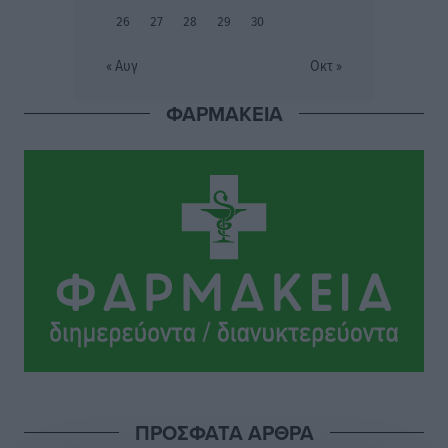
Τοπικές Ειδήσεις
•
πριν 23 ώρες
26
27
28
29
30
Γιώργος Χατζημάρκος: Στηρίζουμε τις εκδηλώσεις
« Αυγ
Οκτ »
που γίνονται στα νησιά μας γιατί ο πολιτισμός είναι
δικαίωμα όλων και δύναμη ζωής
ΦΑΡΜΑΚΕΙΑ
Τοπικές Ειδήσεις
•
πριν 23 ώρες
Κάρπαθος: Παλιά πυρομαχικά εντοπίστηκαν στο
Αρδάνι – Απαγορεύτηκε η κολύμβηση στην περιοχή
Τοπικές Ειδήσεις
•
πριν 24 ώρες
ΠΡΟΣΦΑΤΑ ΑΡΘΡΑ