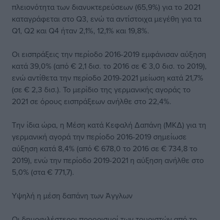
πλειονότητα των διανυκτερεύσεων (65,9%) για το 2021
καταγράφεται στο Q3, ενώ τα αντίστοιχα μεγέθη για τα
Q1, Q2 και Q4 ήταν 2,1%, 12,1% και 19,8%.
Οι εισπράξεις την περίοδο 2016-2019 εμφάνισαν αύξηση
κατά 39,0% (από € 2,1 δισ. το 2016 σε € 3,0 δισ. το 2019),
ενώ αντίθετα την περίοδο 2019-2021 μείωση κατά 21,7%
(σε € 2,3 δισ.). Το μερίδιο της γερμανικής αγοράς το
2021 σε όρους εισπράξεων ανήλθε στο 22,4%.
Την ίδια ώρα, η Μέση κατά Κεφαλή Δαπάνη (ΜΚΔ) για τη
γερμανική αγορά την περίοδο 2016-2019 σημείωσε
αύξηση κατά 8,4% (από € 678,0 το 2016 σε € 734,8 το
2019), ενώ την περίοδο 2019-2021 η αύξηση ανήλθε στο
5,0% (στα € 771,7).
Υψηλή η μέση δαπάνη των Άγγλων
Οι δημοφιλέστεροι προορισμοί των τουριστών από το