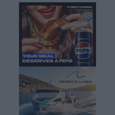
– Στο μικροσκόπιο τουριστικοί προορισμοί, ταμειακές
και συναλλαγές POS
Ειδήσεις
•
πριν 2 ώρες
Δημόσιο: Το νέο καθεστώς επιλογής προϊσταμένων, τι
προβλέπει το νομοσχέδιο του Υπ. Εσωτερικών
Ειδήσεις
•
πριν 2 ώρες
Ποιες κατηγορίες καταστημάτων συγκεντρώνουν τη
μεγαλύτερη κίνηση
Ειδήσεις
•
πριν 3 ώρες
Αστυπάλαια: Το φως που μένει αναμμένο στο κάστρο
Τοπικές Ειδήσεις
•
πριν 3 ώρες
Τουρισμός: «Φτωχός συγγενής κάμπινγκ και
τροχόσπιτα
Ειδήσεις
•
πριν 3 ώρες