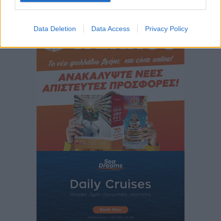
Περισσότερες ειδήσεις
Νέο ξενοδοχείο στη Ρόδο για την H Hotels –
Χατζηλαζάρου – Προχωρά καινούργιο ξενοδοχείο
Data Deletion
Data Access
Privacy Policy
στην Κω
Τοπικές Ειδήσεις
•
πριν 10 ώρες
Αυτοκίνητο μπήκε παράνομα σε μονόδρομο στο
Μαστιχάρι – Αναποδογύρισε όχημα με μητέρα και
5χρονο παιδί
Τοπικές Ειδήσεις
•
πριν 11 ώρες
“Η Ευρώπη αντιμετώπιζε το προσφυγικό σαν ταινία
τρόμου” – Η συγκλονιστική μαρτυρία της Χαρούλας
Γιασιράνη στον RV για τα γεγονότα που οδήγησαν στο
Σύμφωνο της Λέρου
Τοπικές Ειδήσεις
•
πριν 11 ώρες
Συναυλία με τον Γιάννη Κότσιρα στις 21 Αυγούστου