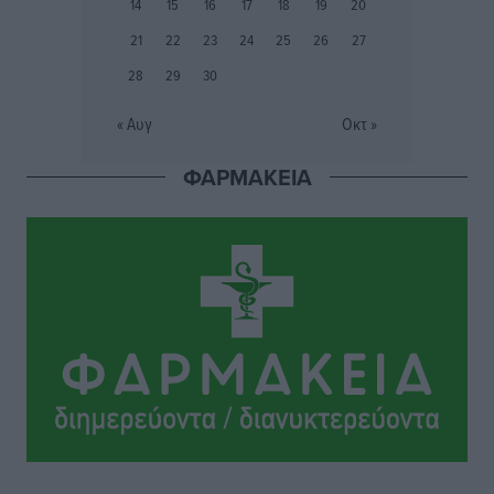
Ιάλυσος Β’: Νωρίς νωρίς μπήκαν στα βάσανα της
14
15
16
17
18
19
20
προετοιμασίας
21
22
23
24
25
26
27
Αθλητικά
•
πριν 11 ώρες
28
29
30
Εθνικός Αρχίπολης: Μεγάλο βήμα προόδου η ίδρυση
« Αυγ
Οκτ »
Ακαδημίας
Αθλητικά
•
πριν 11 ώρες
ΦΑΡΜΑΚΕΙΑ
Ιππότες: Με το βλέμμα στραμμένο στο μέλλον
Αθλητικά
•
πριν 11 ώρες
ΠΑΜΕ ΣΤΟΙΧΗΜΑ: Περισσότερα από 95 εκατομμύρια
ευρώ σε κέρδη μοίρασε τον Ιούλιο
Αθλητικά
•
πριν 12 ώρες
Ολοκλήρωση του έργου αναβάθμισης των
υποδομών του Νεστορίδειου Μελάθρου
Τοπικές Ειδήσεις
•
πριν 12 ώρες