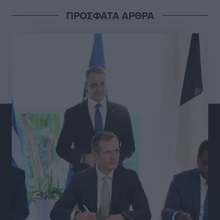
ΠΡΟΣΦΑΤΑ ΑΡΘΡΑ
Γ.Σ. Διαγόρας: Στα «κυανέρυθρα» ο Janni Pembe
Αθλητικά
•
πριν 13 ώρες
Σύλληψη 21χρονου για ναρκωτικά στη Ρόδο
Τοπικές Ειδήσεις
•
πριν 14 ώρες
Με 13,1% κάλυψη εργαζομένων από συλλογικές
συμβάσεις, η Ελλάδα στον “πάτο” της ΕΕ
Απόψεις
•
πριν 14 ώρες
Στο νοσοκομείο της Ρόδου αύριο ο Άδωνις Γεωργιάδης
Τοπικές Ειδήσεις
•
πριν 14 ώρες
Φώτης Γιαννακός στον RV: Με αυξημένες πληρότητες
η Λέρος, στόχος η επιμήκυνση της τουριστικής σεζόν
στο νησί