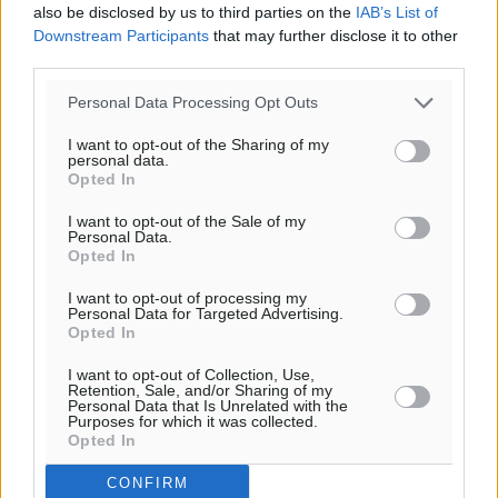
also be disclosed by us to third parties on the
IAB’s List of
Εγκρίθηκε η ηλεκτρική διασύνδεση Ρόδου και Κω
Downstream Participants
that may further disclose it to other
μέσω υποβρύχιων καλωδίων με την ηπειρωτική
third parties.
Ελλάδα
Τοπικές Ειδήσεις
•
πριν 9 ώρες
Personal Data Processing Opt Outs
I want to opt-out of the Sharing of my
Νέο ανακαινισμένο δημοτικό τουριστικό γραφείο
personal data.
Opted In
στην Πάτμο
Τοπικές Ειδήσεις
•
πριν 9 ώρες
I want to opt-out of the Sale of my
Personal Data.
Opted In
Οι συναντήσεις που είχε κατά την επίσκεψη του στη
Ρόδο ο Πρέσβης της Βραζιλίας στην Ελλάδα
I want to opt-out of processing my
Personal Data for Targeted Advertising.
Τοπικές Ειδήσεις
•
πριν 10 ώρες
Opted In
I want to opt-out of Collection, Use,
Γερμανική αγορά: Έλλειψη προσιτών ξενοδοχείων
Retention, Sale, and/or Sharing of my
Personal Data that Is Unrelated with the
απειλεί τη ζήτηση για πακέτα διακοπών – Στο
Purposes for which it was collected.
επίκεντρο και η Ελλάδα
Opted In
Ειδήσεις
•
πριν 10 ώρες
CONFIRM