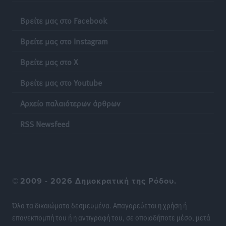
Ειδήσεις
•
πριν 19 ώρες
Βρείτε μας στο Facebook
Έκκληση γονέων για να λειτουργήσει ο
Βρείτε μας στο Instagram
Βρεφονηπιακός Σταθμός Κάσου
Τοπικές Ειδήσεις
•
πριν 19 ώρες
Βρείτε μας στο X
Βρείτε μας στο Youtube
Ακρίβεια: Σημαντικές οι διατακτικές σίτισης για 3
στους 4 εργαζομένους
Αρχείο παλαιότερων άρθρων
Ειδήσεις
•
πριν 19 ώρες
RSS Newsfeed
Κινητοποίηση της Πυροσβεστικής στην Κάρπαθο, για
τη φωτιά στην περιοχή Σάνταλο
Τοπικές Ειδήσεις
•
πριν 19 ώρες
©
2009 - 2026 Δημοκρατική της Ρόδου.
Η Ρόδος μπαίνει στη διεκδίκηση για τη Μεσογειακή
Πρωτεύουσα Πολιτισμού και Διαλόγου 2028
Όλα τα δικαιώματα δεσμευμένα. Απαγορεύεται η χρήση ή
Τοπικές Ειδήσεις
•
πριν 19 ώρες
επανεκπομπή του ή η αντιγραφή του, σε οποιοδήποτε μέσο, μετά