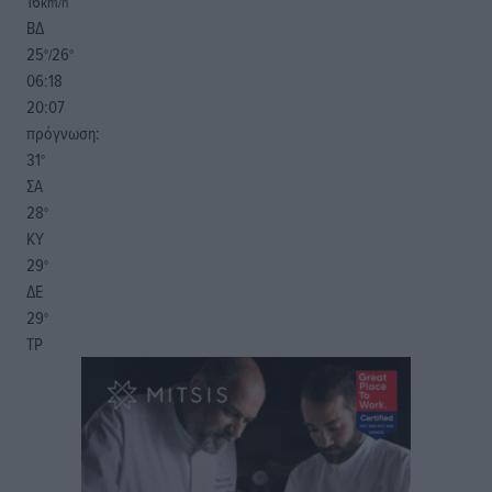
16
km/h
ΒΔ
25
26
°/
°
06:18
20:07
πρόγνωση:
31
°
ΣΑ
28
°
ΚΥ
29
°
ΔΕ
29
°
ΤΡ