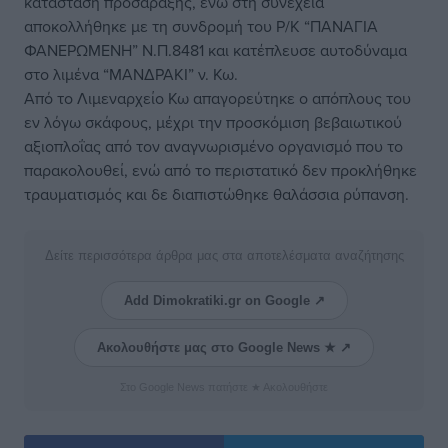
κατάσταση προσάραξης, ενώ στη συνέχεια
αποκολλήθηκε με τη συνδρομή του Ρ/Κ “ΠΑΝΑΓΙΑ
ΦΑΝΕΡΩΜΕΝΗ” Ν.Π.8481 και κατέπλευσε αυτοδύναμα
στο λιμένα “ΜΑΝΔΡΑΚΙ” ν. Κω.
Από το Λιμεναρχείο Κω απαγορεύτηκε ο απόπλους του
εν λόγω σκάφους, μέχρι την προσκόμιση βεβαιωτικού
αξιοπλοΐας από τον αναγνωρισμένο οργανισμό που το
παρακολουθεί, ενώ από το περιστατικό δεν προκλήθηκε
τραυματισμός και δε διαπιστώθηκε θαλάσσια ρύπανση.
Δείτε περισσότερα άρθρα μας στα αποτελέσματα αναζήτησης
Add Dimokratiki.gr on Google ↗
Ακολουθήστε μας στο Google News ★ ↗
Στο Google News πατήστε ★ Ακολουθήστε