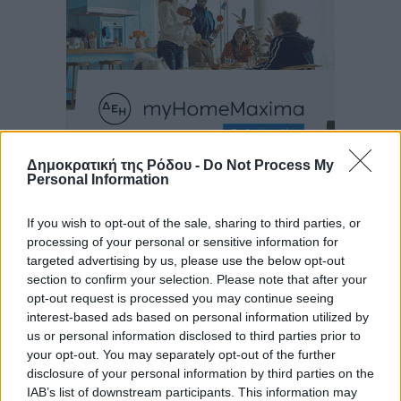
Δημοκρατική της Ρόδου -
Do Not Process My
Ροή ειδήσεων
Personal Information
If you wish to opt-out of the sale, sharing to third parties, or
Η Meridiam ξεκλειδώνει τις έρευνες βυθού στη
processing of your personal or sensitive information for
θαλάσσια περιοχή Κάσου και Καρπάθου
targeted advertising by us, please use the below opt-out
Τοπικές Ειδήσεις
•
πριν 7 ώρες
section to confirm your selection. Please note that after your
opt-out request is processed you may continue seeing
interest-based ads based on personal information utilized by
Παρουσίαση βιβλίου του Α. Χατζημιχαήλ – Τιμητική
us or personal information disclosed to third parties prior to
εκδήλωση για τους αυτοδιοικητικούς της Κω
your opt-out. You may separately opt-out of the further
Πολιτιστικά
•
πριν 9 ώρες
disclosure of your personal information by third parties on the
IAB’s list of downstream participants. This information may