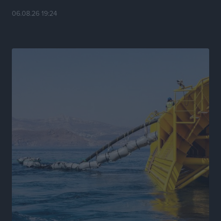
και ποιοι όχι
06.08.26 19:24
Ειδήσεις
•
πριν 7 ώρες
Στον Ιπποκράτη η Μαρία Βλάχου
Αθλητικά
•
πριν 7 ώρες
Οικονομική ενίσχυση για συντήρηση στο κλειστό της
Καρπάθου
Αθλητικά
•
πριν 7 ώρες
Στάθης Αντωνάς: Ένα βήμα πριν από επαγγελματικό
συμβόλαιο πυγμαχίας με MTGP και BXGP για Ευρώπη
και Αυστραλία
Αθλητικά
•
πριν 7 ώρες
ΚΑΕ Κολοσσός: Τα… ευρωπαϊκά εισιτήρια διαρκείας
Αθλητικά
•
πριν 7 ώρες