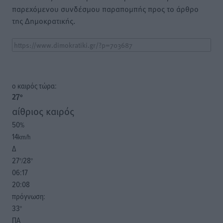
παρεχόμενου συνδέσμου παραπομπής προς το άρθρο
της Δημοκρατικής.
o καιρός τώρα:
27
°
αίθριος καιρός
50
%
14
km/h
Δ
27
28
°/
°
06:17
20:08
πρόγνωση:
33
°
ΠΑ