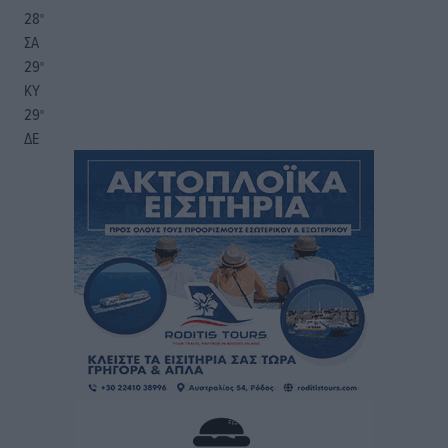
28
°
ΣΑ
29
°
ΚΥ
29
°
ΔΕ