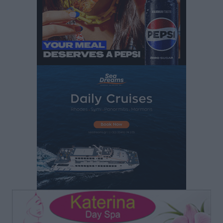
“Η Ευρώπη αντιμετώπιζε το προσφυγικό σαν ταινία
τρόμου” – Η συγκλονιστική μαρτυρία της Χαρούλας
Γιασιράνη στον RV για τα γεγονότα που οδήγησαν στο
Σύμφωνο της Λέρου
Τοπικές Ειδήσεις
•
πριν 3 ώρες
Συναυλία με τον Γιάννη Κότσιρα στις 21 Αυγούστου
Πολιτιστικά
•
πριν 3 ώρες
Έκτακτη συνεδρίαση της Δημοτικής Επιτροπής Ρόδου
αύριο Παρασκευή 7 Αυγούστου
Τοπικές Ειδήσεις
•
πριν 3 ώρες
ΑΕΡΑ: Δεν σταματάει να ενισχύεται, νέο απόκτημα ο
Μητρόπουλος
Αθλητικά
•
πριν 4 ώρες
Κλεάνθης: Δουλειές μετά ευχαριστιών στο γήπεδο,