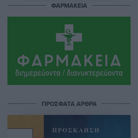
ΠΑΜΕ ΣΤΟΙΧΗΜΑ: Περισσότερα από 95 εκατομμύρια
ΦΑΡΜΑΚΕΙΑ
ευρώ σε κέρδη μοίρασε τον Ιούλιο
Αθλητικά
•
πριν 4 ώρες
Ολοκλήρωση του έργου αναβάθμισης των
υποδομών του Νεστορίδειου Μελάθρου
Τοπικές Ειδήσεις
•
πριν 5 ώρες
Γ.Σ. Διαγόρας: Στα «κυανέρυθρα» ο Janni Pembe
Αθλητικά
•
πριν 6 ώρες
Σύλληψη 21χρονου για ναρκωτικά στη Ρόδο
Τοπικές Ειδήσεις
•
πριν 6 ώρες
ΠΡΟΣΦΑΤΑ ΑΡΘΡΑ
Με 13,1% κάλυψη εργαζομένων από συλλογικές
συμβάσεις, η Ελλάδα στον “πάτο” της ΕΕ
Απόψεις
•
πριν 6 ώρες