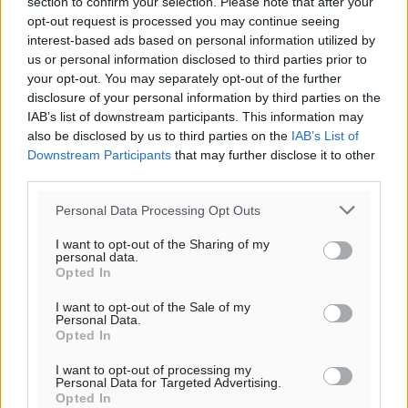
section to confirm your selection. Please note that after your
Ροή ειδήσεων
opt-out request is processed you may continue seeing
interest-based ads based on personal information utilized by
us or personal information disclosed to third parties prior to
Παρουσίαση βιβλίου του Α. Χατζημιχαήλ – Τιμητική
your opt-out. You may separately opt-out of the further
εκδήλωση για τους αυτοδιοικητικούς της Κω
disclosure of your personal information by third parties on the
IAB’s list of downstream participants. This information may
Πολιτιστικά
•
πριν 1 ώρα
also be disclosed by us to third parties on the
IAB’s List of
Downstream Participants
that may further disclose it to other
Εγκρίθηκε η ηλεκτρική διασύνδεση Ρόδου και Κω
third parties.
μέσω υποβρύχιων καλωδίων με την ηπειρωτική
Personal Data Processing Opt Outs
Ελλάδα
Τοπικές Ειδήσεις
•
πριν 2 ώρες
I want to opt-out of the Sharing of my
personal data.
Opted In
Νέο ανακαινισμένο δημοτικό τουριστικό γραφείο
στην Πάτμο
I want to opt-out of the Sale of my
Personal Data.
Τοπικές Ειδήσεις
•
πριν 2 ώρες
Opted In
I want to opt-out of processing my
Οι συναντήσεις που είχε κατά την επίσκεψη του στη
Personal Data for Targeted Advertising.
Ρόδο ο Πρέσβης της Βραζιλίας στην Ελλάδα
Opted In