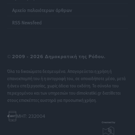
τη φωτιά στην περιοχή Σάνταλο
Αρχείο παλαιότερων άρθρων
Τοπικές Ειδήσεις
•
πριν 11 ώρες
RSS Newsfeed
Η Ρόδος μπαίνει στη διεκδίκηση για τη Μεσογειακή
Πρωτεύουσα Πολιτισμού και Διαλόγου 2028
Τοπικές Ειδήσεις
•
πριν 11 ώρες
©
2009 - 2026 Δημοκρατική της Ρόδου.
Σύμη: Στον 8ο αγνοούμενο Γερμανό τουρίστα ανήκει η
σορός που εντοπίστηκε
Όλα τα δικαιώματα δεσμευμένα. Απαγορεύεται η χρήση ή
Τοπικές Ειδήσεις
•
πριν 11 ώρες
επανεκπομπή του ή η αντιγραφή του, σε οποιοδήποτε μέσο, μετά
ή άνευ επεξεργασίας, χωρίς άδεια του εκδότη. Το σύνολο του
Η σιωπηρή παράταση του Ταμείου Ανάκαμψης για
περιεχομένου και των υπηρεσιών του dimokratiki.gr διατίθεται
την Ελλάδα
στους επισκέπτες αυστηρά για προσωπική χρήση.
Ειδήσεις
•
πριν 11 ώρες
MHT: 232004
Το εκλογικό ρολόι του Μαξίμου χτυπά τέλη Μαΐου του
2027