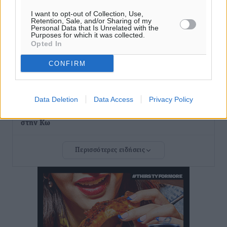
Τοπικές Ειδήσεις
•
πριν 3 ώρες
I want to opt-out of Collection, Use,
Retention, Sale, and/or Sharing of my
Personal Data that Is Unrelated with the
Γερμανική αγορά: Έλλειψη προσιτών ξενοδοχείων
Purposes for which it was collected.
Opted In
απειλεί τη ζήτηση για πακέτα διακοπών – Στο
επίκεντρο και η Ελλάδα
CONFIRM
Ειδήσεις
•
πριν 3 ώρες
Νέο ξενοδοχείο στη Ρόδο για την H Hotels –
Data Deletion
Data Access
Privacy Policy
Χατζηλαζάρου – Προχωρά καινούργιο ξενοδοχείο
στην Κω
Τοπικές Ειδήσεις
•
πριν 3 ώρες
Περισσότερες ειδήσεις
Αυτοκίνητο μπήκε παράνομα σε μονόδρομο στο
Μαστιχάρι – Αναποδογύρισε όχημα με μητέρα και
5χρονο παιδί
Τοπικές Ειδήσεις
•
πριν 3 ώρες