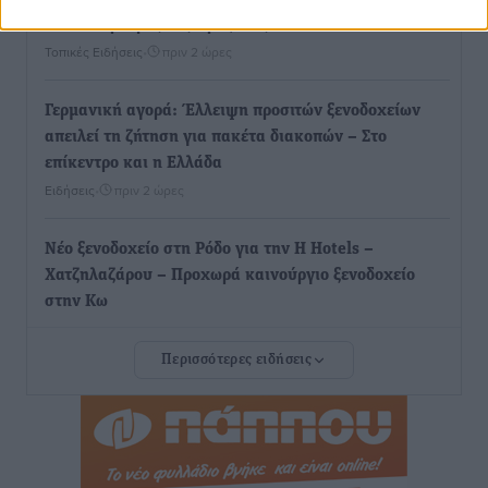
Ρόδο ο Πρέσβης της Βραζιλίας στην Ελλάδα
Τοπικές Ειδήσεις
•
πριν 2 ώρες
Γερμανική αγορά: Έλλειψη προσιτών ξενοδοχείων
απειλεί τη ζήτηση για πακέτα διακοπών – Στο
επίκεντρο και η Ελλάδα
Ειδήσεις
•
πριν 2 ώρες
Νέο ξενοδοχείο στη Ρόδο για την H Hotels –
Χατζηλαζάρου – Προχωρά καινούργιο ξενοδοχείο
στην Κω
Τοπικές Ειδήσεις
•
πριν 3 ώρες
Περισσότερες ειδήσεις
Αυτοκίνητο μπήκε παράνομα σε μονόδρομο στο
Μαστιχάρι – Αναποδογύρισε όχημα με μητέρα και
5χρονο παιδί
Τοπικές Ειδήσεις
•
πριν 3 ώρες