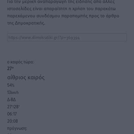
Για την μερική αναπαραγωγή της είδησης από άλλες
ιστοσελίδες είναι απαραίτητη η χρήση του παρακάτω
παρεχόμενου συνδέσμου παραπομπής προς το άρθρο
της Δημοκρατικής.
o καιρός τώρα:
27
°
αίθριος καιρός
54
%
13
km/h
Δ-ΒΔ
27
28
°/
°
06:17
20:08
πρόγνωση: