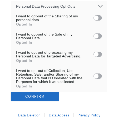
Personal Data Processing Opt Outs
Ροή ειδήσεων
I want to opt-out of the Sharing of my
personal data.
Opted In
Παρουσίαση βιβλίου του Α. Χατζημιχαήλ – Τιμητική
I want to opt-out of the Sale of my
εκδήλωση για τους αυτοδιοικητικούς της Κω
Personal Data.
Opted In
Πολιτιστικά
•
πριν 43 λεπτά
I want to opt-out of processing my
Personal Data for Targeted Advertising.
Εγκρίθηκε η ηλεκτρική διασύνδεση Ρόδου και Κω
Opted In
μέσω υποβρύχιων καλωδίων με την ηπειρωτική
Ελλάδα
I want to opt-out of Collection, Use,
Retention, Sale, and/or Sharing of my
Τοπικές Ειδήσεις
•
πριν 1 ώρα
Personal Data that Is Unrelated with the
Purposes for which it was collected.
Opted In
Νέο ανακαινισμένο δημοτικό τουριστικό γραφείο
CONFIRM
στην Πάτμο
Τοπικές Ειδήσεις
•
πριν 1 ώρα
Data Deletion
Data Access
Privacy Policy
Οι συναντήσεις που είχε κατά την επίσκεψη του στη