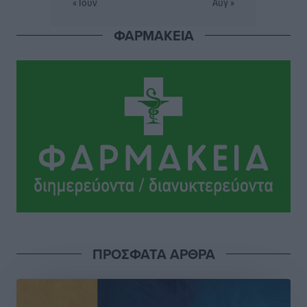
« Ιούν
Αυγ »
ΠΑΜΕ ΣΤΟΙΧΗΜΑ: Περισσότερα από 95 εκατομμύρια
ΦΑΡΜΑΚΕΙΑ
ευρώ σε κέρδη μοίρασε τον Ιούλιο
Αθλητικά
•
πριν 4 ώρες
Ολοκλήρωση του έργου αναβάθμισης των
υποδομών του Νεστορίδειου Μελάθρου
Τοπικές Ειδήσεις
•
πριν 4 ώρες
Γ.Σ. Διαγόρας: Στα «κυανέρυθρα» ο Janni Pembe
Αθλητικά
•
πριν 5 ώρες
Σύλληψη 21χρονου για ναρκωτικά στη Ρόδο
Τοπικές Ειδήσεις
•
πριν 6 ώρες
ΠΡΟΣΦΑΤΑ ΑΡΘΡΑ
Με 13,1% κάλυψη εργαζομένων από συλλογικές
συμβάσεις, η Ελλάδα στον “πάτο” της ΕΕ