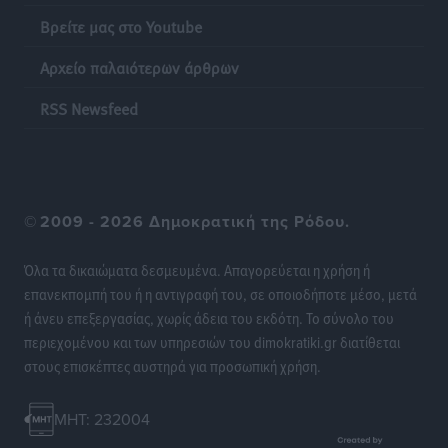
Βρείτε μας στο Youtube
Κινητοποίηση της Πυροσβεστικής στην Κάρπαθο, για
τη φωτιά στην περιοχή Σάνταλο
Αρχείο παλαιότερων άρθρων
Τοπικές Ειδήσεις
•
πριν 11 ώρες
RSS Newsfeed
Η Ρόδος μπαίνει στη διεκδίκηση για τη Μεσογειακή
Πρωτεύουσα Πολιτισμού και Διαλόγου 2028
Τοπικές Ειδήσεις
•
πριν 11 ώρες
©
2009 - 2026 Δημοκρατική της Ρόδου.
Σύμη: Στον 8ο αγνοούμενο Γερμανό τουρίστα ανήκει η
σορός που εντοπίστηκε
Όλα τα δικαιώματα δεσμευμένα. Απαγορεύεται η χρήση ή
Τοπικές Ειδήσεις
•
πριν 11 ώρες
επανεκπομπή του ή η αντιγραφή του, σε οποιοδήποτε μέσο, μετά
ή άνευ επεξεργασίας, χωρίς άδεια του εκδότη. Το σύνολο του
Η σιωπηρή παράταση του Ταμείου Ανάκαμψης για
περιεχομένου και των υπηρεσιών του dimokratiki.gr διατίθεται
την Ελλάδα
στους επισκέπτες αυστηρά για προσωπική χρήση.
Ειδήσεις
•
πριν 11 ώρες
MHT: 232004
Το εκλογικό ρολόι του Μαξίμου χτυπά τέλη Μαΐου του