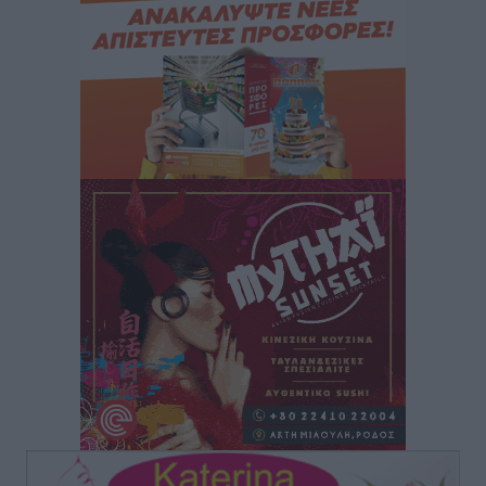
“Η Ευρώπη αντιμετώπιζε το προσφυγικό σαν ταινία
τρόμου” – Η συγκλονιστική μαρτυρία της Χαρούλας
Γιασιράνη στον RV για τα γεγονότα που οδήγησαν στο
Σύμφωνο της Λέρου
Τοπικές Ειδήσεις
•
πριν 3 ώρες
Συναυλία με τον Γιάννη Κότσιρα στις 21 Αυγούστου
Πολιτιστικά
•
πριν 3 ώρες
Έκτακτη συνεδρίαση της Δημοτικής Επιτροπής Ρόδου
αύριο Παρασκευή 7 Αυγούστου
Τοπικές Ειδήσεις
•
πριν 3 ώρες
ΑΕΡΑ: Δεν σταματάει να ενισχύεται, νέο απόκτημα ο
Μητρόπουλος
Αθλητικά
•
πριν 3 ώρες