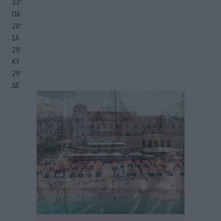
33
°
ΠΑ
28
°
ΣΑ
29
°
ΚΥ
29
°
ΔΕ