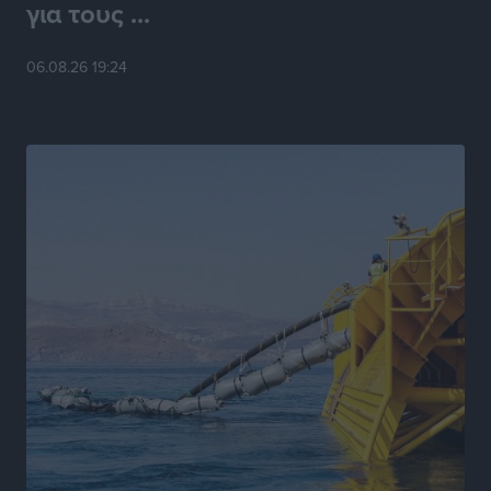
για τους ...
Νέες ταυτότητες: Ποιοι πρέπει να τις αλλάξουν άμεσα
και ποιοι όχι
06.08.26 19:24
Ειδήσεις
•
πριν 7 ώρες
Στον Ιπποκράτη η Μαρία Βλάχου
Αθλητικά
•
πριν 7 ώρες
Οικονομική ενίσχυση για συντήρηση στο κλειστό της
Καρπάθου
Αθλητικά
•
πριν 7 ώρες
Στάθης Αντωνάς: Ένα βήμα πριν από επαγγελματικό
συμβόλαιο πυγμαχίας με MTGP και BXGP για Ευρώπη
και Αυστραλία
Αθλητικά
•
πριν 7 ώρες
ΚΑΕ Κολοσσός: Τα… ευρωπαϊκά εισιτήρια διαρκείας