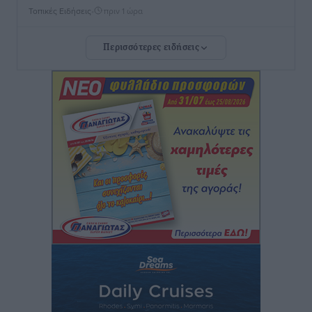
Τοπικές Ειδήσεις
•
πριν 1 ώρα
Περισσότερες ειδήσεις
Δεκατέσσερα ονόματα στο τραπέζι για το ψηφοδέλτιο
του ΠΑΣΟΚ στα Δωδεκάνησα
Τοπικές Ειδήσεις
•
πριν 1 ώρα
Πιλοτικό πρόγραμμα για την αντιμετώπιση του
λαγοκέφαλου σε Νότιο Αιγαίο και Κρήτη
Τοπικές Ειδήσεις
•
πριν 1 ώρα
Οι θαυματουργές Παναγίες της Δωδεκανήσου: Τα
προσωνύμια και οι θρύλοι
Ρεπορτάζ
•
πριν 1 ώρα
Τριήμερο εξόδου: Πάνω από 129.000 επιβάτες
αναχωρούν από Πειραιά, Ραφήνα και Λαύριο
Ειδήσεις
•
πριν 14 ώρες