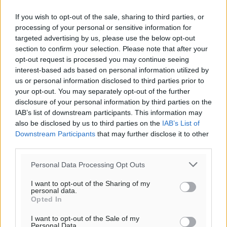
61
%
If you wish to opt-out of the sale, sharing to third parties, or
11
km/h
processing of your personal or sensitive information for
Δ-ΒΔ
targeted advertising by us, please use the below opt-out
28
29
°/
°
section to confirm your selection. Please note that after your
06:18
opt-out request is processed you may continue seeing
interest-based ads based on personal information utilized by
20:06
us or personal information disclosed to third parties prior to
πρόγνωση:
your opt-out. You may separately opt-out of the further
33
°
disclosure of your personal information by third parties on the
ΚΥ
IAB’s list of downstream participants. This information may
29
°
also be disclosed by us to third parties on the
IAB’s List of
ΔΕ
Downstream Participants
that may further disclose it to other
29
third parties.
°
ΤΡ
Personal Data Processing Opt Outs
28
°
ΤΕ
I want to opt-out of the Sharing of my
personal data.
Opted In
I want to opt-out of the Sale of my
Personal Data.