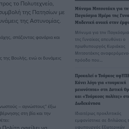
ρος το Πολυτεχνείο,
Μήνυμα Μητσοτάκη για τη
συμβολή της Πατησίων με
Παγκόσμια Ημέρα της Γυνα
υνάμεις της Αστυνομίας.
Μηδενική ανοχή στην έμφυ
Μήνυμα για την Παγκόσμι
μάχης, σπάζοντας φανάρια και
της Γυναίκας απευθύνει ο
πρωθυπουργός Κυριάκος
Μητσοτάκης αναφερόμενο
 της Βουλής, ενώ οι δυνάμεις
πρόοδο που…
Προκαλεί ο Τούρκος υφΥΠ
Κάνει λόγο για «τουρκική
μειονότητα» στη Δυτική Θ
και «Τούρκους πολίτες» στ
Δωδεκάνησα
“γνωστούς – αγνώστους” έξω
Ιδιαιτέρως προκλητικός
βέρνησης στη βία και την
εμφανίστηκε σε δηλώσεις 
έτει:
 Πολίτη οφείλει να
υφυπουργός Εξωτερικών