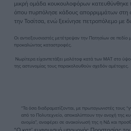
μικρή ομάδα κουκουλοφόρων κατευθύνθηκε π
όπου πυρπόλησε κάδους απορριμμάτων στη 
την Τοσίτσα, ενώ ξεκίνησε πετροπόλεμο με δ
Οι αντιεξουσιαστές μετέτρεψαν την Πατησίων σε πεδίο 
προκαλώντας καταστροφές.
Νωρίτερα είχανπετάξει μολότοφ κατά των ΜΑΤ στο ύψος
της αστυνομίας τους παρακολουθούν σχεδόν αμέτοχες.
“Τα όσα διαδραματίζονται, με πρωταγωνιστές τους 
από το Πολυτεχνείο, αποκαλύπτουν την ανοχή της κυ
ανομία”, αναφέρει σε ανακοίνωσή της η ΝΔ και προσθ
“Ο κατ’ ευφημισμό υπουργός Προστασίας του