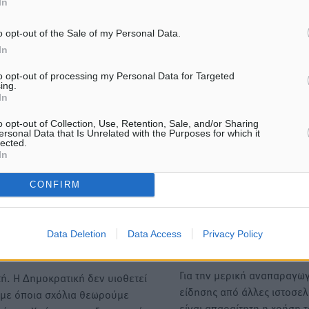
In
προχώρησε ο
πρωθυπουργός, Κυριάκος
o opt-out of the Sale of my Personal Data.
Μητσοτάκης, με…
In
to opt-out of processing my Personal Data for Targeted
ing.
In
ΙΑΒΑΣΕ ΕΠΙΣΗΣ
o opt-out of Collection, Use, Retention, Sale, and/or Sharing
ersonal Data that Is Unrelated with the Purposes for which it
ΕΙΔΉΣΕΙΣ
ΕΙΔΉΣΕΙΣ
lected.
In
Τουρνάς για φωτιές: «Κανένα
Τα φοιτητικά ενοίκια «τιν
περιθώριο εφησυχασμού» – Σε
στον αέρα» τους οικογενε
πλήρη ετοιμότητα ο μηχανισμός
προϋπολογισμούς
CONFIRM
9.08.26 · 11:12
09.08.26 · 10:24
Data Deletion
Data Access
Privacy Policy
Υπενθύμιση:
Για την μερική αναπαραγωγ
ή. Η Δημοκρατική δεν υιοθετεί
είδησης από άλλες ιστοσελ
υμε όποια σχόλια θεωρούμε
είναι απαραίτητη η χρήση 