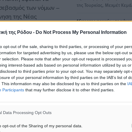
της Τουρκίας, Μεχμέτ Κεμ
Ο σεβασμός των νόμων –
νηση της Νέας
16χρονος μαχαίρωσε μέχρι
πό κανέναν”.
θανάτου τον πατέρα του - Ο
ική της Ρόδου -
Do Not Process My Personal Information
16χρονος κάνει λόγο για
κακοποίηση από τον πατέρ
to opt-out of the sale, sharing to third parties, or processing of your per
της…
formation for targeted advertising by us, please use the below opt-out s
Συναγερμός σήμανε το βρά
r selection. Please note that after your opt-out request is processed y
ματα αναζήτησης
eing interest-based ads based on personal information utilized by us or
Παρασκευής στα Καλύβια,
disclosed to third parties prior to your opt-out. You may separately opt-
ένας 16χρονος μαχαίρωσε 
ε μας στο Google News ★ ↗
losure of your personal information by third parties on the IAB’s list of
. This information may also be disclosed by us to third parties on the
IA
ήστε
Participants
that may further disclose it to other third parties.
Κ. Μητσοτάκης: Η γυναικο
της Κυριακής, έμφυλη βία 
ανηλίκων στο επίκεντρο τη
ανασκόπησης της εβδομάδ
l Data Processing Opt Outs
Στην καθιερωμένη ανασκό
o opt-out of the Sharing of my personal data.
της εβδομάδας που πέρασ