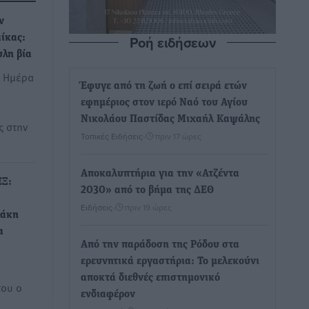
ν
Ροή ειδήσεων
ίκας:
λη βία
α Ημέρα
Έφυγε από τη ζωή ο επί σειρά ετών
εφημέριος στον ιερό Ναό του Αγίου
Νικολάου Παστίδας Μιχαήλ Καψάλης
ς στην
Τοπικές Ειδήσεις
•
πριν 17 ώρες
Αποκαλυπτήρια για την «Ατζέντα
ΕΞ:
2030» από το βήμα της ΔΕΘ
Ειδήσεις
•
πριν 19 ώρες
ράκη
α
Από την παράδοση της Ρόδου στα
ερευνητικά εργαστήρια: Το μελεκούνι
αποκτά διεθνές επιστημονικό
του ο
ενδιαφέρον