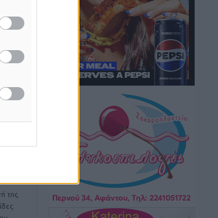
Τουρνάς για φωτιές: «Κανένα
περιθώριο εφησυχασμού» – Σε πλήρη
ετοιμότητα ο μηχανισμός
Ειδήσεις
•
πριν 22 ώρες
Καιρός: Επιμένουν οι υψηλές
θερμοκρασίες – Ισχυρά μελτέμια έως 9
μποφόρ, σε «Red Code» 6 περιοχές
άζουν
Τοπικές Ειδήσεις
•
πριν 22 ώρες
ιακούς
Τα φοιτητικά ενοίκια «τινάζουν στον
αέρα» τους οικογενειακούς
προϋπολογισμούς
Ειδήσεις
•
πριν 22 ώρες
ή της
ίδες
Δύο νέοι ξενώνες παραδόθηκαν στις
του
Ένοπλες Δυνάμεις στη νήσο Ρω