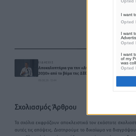
Opted 
I want t
Opted 
I want 
Advertis
Opted 
Δ
I want t
of my P
ΕΙΔΉΣΕΙΣ
was col
Opted 
Αποκαλυπτήρια για την «Ατζέντα
2030» από το βήμα της ΔΕΘ
09.08.26 · 13:44
0
Σχολιασμός Άρθρου
Τα σχόλια εκφράζουν αποκλειστικά τον εκάστοτε σχολιαστ
αυτές τις απόψεις. Διατηρούμε το δικαίωμα να διαγράψο