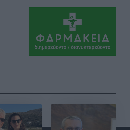
Μαρία Εκμεκτσίογλου: Η πίστη μου
είναι το μεγαλύτερο στήριγμα μου – Το
προσκύνημα στην ιερά Μονή
Πανορμίτη
Τοπικές Ειδήσεις
•
πριν 23 ώρες
Ακαθάριστα οικόπεδα: Τι γίνεται όταν
ο ιδιοκτήτης δεν τα καθαρίσει – Πώς
κινούνται δήμοι και ΠΣ, ποιος
πληρώνει τον λογαριασμό
Τοπικές Ειδήσεις
•
πριν 23 ώρες
Πού κινούνται οι κρατήσεις last
minute σε Ελλάδα από Γερμανούς
Ειδήσεις
•
πριν 23 ώρες
Οδηγός στη Ρόδο τράκαρε σταθμευμένο