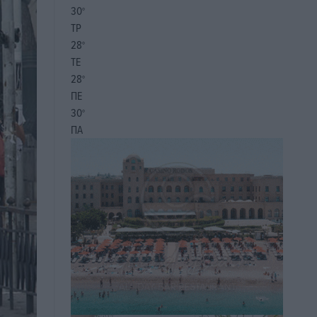
30
°
ΤΡ
28
°
ΤΕ
28
°
ΠΕ
30
°
ΠΑ