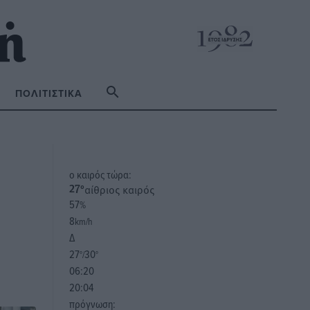
ΠΟΛΙΤΙΣΤΙΚΆ
o καιρός τώρα:
αίθριος καιρός
27
°
57
%
8
km/h
Δ
27
30
°/
°
06:20
20:04
πρόγνωση: