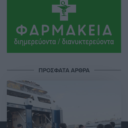
Lluc
Πολιτιστικά
•
πριν 11 ώρες
Σι Τζέι Χάρις: «Να πανηγυρίσουμε πολλές νίκες μαζί»
Αθλητικά
•
πριν 11 ώρες
Ροδήλιος: Ο απολογισμός από το Πανελλήνιο
Πρωτάθλημα Πίστας
Αθλητικά
•
πριν 11 ώρες
ΠΡΟΣΦΑΤΑ ΑΡΘΡΑ
Διαγόρας: Μετεγγραφικό ντεμαράζ
Αθλητικά
•
πριν 11 ώρες
Γ.Σ. Διαγόρας: Εντατική προετοιμασία και επιστροφή
Ρίζου στις Ακαδημίες
Αθλητικά
•
πριν 11 ώρες
Εθνική Ανδρών: Ραντεβού στο Telekom Center Athens