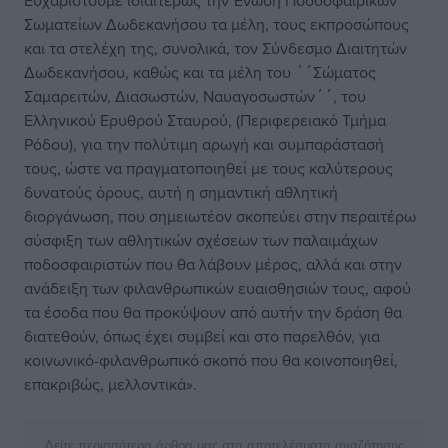
Ευχαριστούμε ιδιαιτέρως την Ένωση Ποδοσφαιρικών
Σωματείων Δωδεκανήσου τα μέλη, τους εκπροσώπους
και τα στελέχη της, συνολικά, τον Σύνδεσμο Διαιτητών
Δωδεκανήσου, καθώς και τα μέλη του ΄΄Σώματος
Σαμαρειτών, Διασωστών, Ναυαγοσωστών΄΄, του
Ελληνικού Ερυθρού Σταυρού, (Περιφερειακό Τμήμα
Ρόδου), για την πολύτιμη αρωγή και συμπαράστασή
τους, ώστε να πραγματοποιηθεί με τους καλύτερους
δυνατούς όρους, αυτή η σημαντική αθλητική
διοργάνωση, που σημειωτέον σκοπεύει στην περαιτέρω
σύσφιξη των αθλητικών σχέσεων των παλαιμάχων
ποδοσφαιριστών που θα λάβουν μέρος, αλλά και στην
ανάδειξη των φιλανθρωπικών ευαισθησιών τους, αφού
τα έσοδα που θα προκύψουν από αυτήν την δράση θα
διατεθούν, όπως έχει συμβεί και στο παρελθόν, για
κοινωνικό-φιλανθρωπικό σκοπό που θα κοινοποιηθεί,
επακριβώς, μελλοντικά».
Δείτε περισσότερα άρθρα μας στα αποτελέσματα αναζήτησης