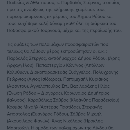
Παιδείας & Αθλητισμού, κ. Παρδαλός Στέργος, ο οποίος
προ της ενάρξεως της κλήρωσης χαιρέτισε τους
παρευρισκομένους εκ μέρους του Δήμου Ρόδου και
τους ευχήθηκε καλή δύναμη καθ’ όλη τη διάρκεια του
Ποδοσφαιρικού Τουρνουά, μέχρι και της περαίωσής του.
Τις ομάδες των παλαιμάχων ποδοσφαιριστών που
τελικώς θα λάβουν μέρος εκπροσώπησαν οι κ.κ. :
Παρδαλός Στέργος, αντιδήμαρχος Δήμου Ρόδου, (Άρης
Αρχαγγέλου), Παπαστεργίου Κών/νος (Απόλλων
Καλυθιών), Διακοπαρασκευάς Ευάγγελος, Πολυχρόνης
Γεώργιος (Άγιος Ισίδωρος), Παπαμιχαήλ Κυριάκος
(Αφάντου), Αγγελόπουλος Σπ., Βασιλαράκης Ηλίας
(Ένωση Ρόδου – Διαγόρας), Κορωναίος Δημήτριος
(Ιαλυσός), Καραβόλιας Σάββας (Κλεάνθης Παραδεισίου)
Κοσμάς Μιχαήλ (Αστέρας Παστίδας), Στεφανής
Αποστολος (Ευαγόρας Ρόδου), Σάββας Μιχαήλ
(Ακουσίλαος Φανών), Άγας Νικόλαος (Ηρακλής
Μαριτσών). Η ομάδα των παλαιμάχων της Λίνδου θα