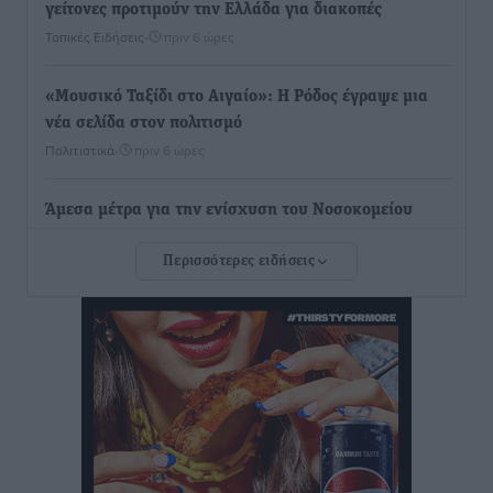
γείτονες προτιμούν την Ελλάδα για διακοπές
Τοπικές Ειδήσεις
•
πριν 6 ώρες
«Μουσικό Ταξίδι στο Αιγαίο»: Η Ρόδος έγραψε μια
νέα σελίδα στον πολιτισμό
Πολιτιστικά
•
πριν 6 ώρες
Άμεσα μέτρα για την ενίσχυση του Νοσοκομείου
Ρόδου και αντιμετώπιση των ελλείψεων προσωπικού
Περισσότερες ειδήσεις
ανακοίνωσε ο Άδωνις Γεωργιάδης
Τοπικές Ειδήσεις
•
πριν 7 ώρες
Iατρικός Σύλλογος Ροδου προς Α. Γεωργιάδη:
Στρατηγικές Προτάσεις για την Ενίσχυση της
Δημόσιας Υγείας στη Νησιωτική Ελλάδα και στα
Νοσοκομεία της Γ΄ Ζώνης
Τοπικές Ειδήσεις
•
πριν 7 ώρες