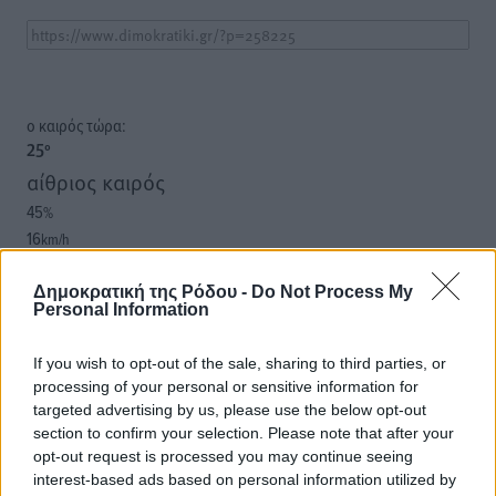
o καιρός τώρα:
25
°
αίθριος καιρός
45
%
16
km/h
Δ
25
25
°/
°
Δημοκρατική της Ρόδου -
Do Not Process My
Personal Information
06:18
20:06
If you wish to opt-out of the sale, sharing to third parties, or
πρόγνωση:
processing of your personal or sensitive information for
31
°
targeted advertising by us, please use the below opt-out
ΚΥ
section to confirm your selection. Please note that after your
29
°
opt-out request is processed you may continue seeing
ΔΕ
interest-based ads based on personal information utilized by