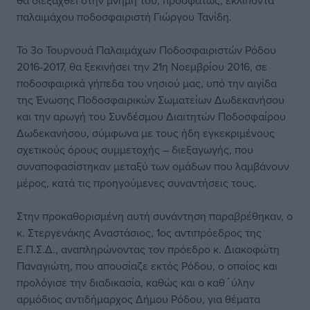
θα διεξαχθεί στην μνήμη του, προσφάτως, εκλιπόντα
παλαιμάχου ποδοσφαιριστή Γιώργου Τανίδη.
Το 3ο Τουρνουά Παλαιμάχων Ποδοσφαιριστών Ρόδου
2016-2017, θα ξεκινήσει την 21η Νοεμβρίου 2016, σε
ποδοσφαιρικά γήπεδα του νησιού μας, υπό την αιγίδα
της Ένωσης Ποδοσφαιρικών Σωματείων Δωδεκανήσου
και την αρωγή του Συνδέσμου Διαιτητών Ποδοσφαίρου
Δωδεκανήσου, σύμφωνα με τους ήδη εγκεκριμένους
σχετικούς όρους συμμετοχής – διεξαγωγής, που
συναποφασίστηκαν μεταξύ των ομάδων που λαμβάνουν
μέρος, κατά τις προηγούμενες συναντήσεις τους.
Στην προκαθορισμένη αυτή συνάντηση παραβρέθηκαν, ο
κ. Στεργενάκης Αναστάσιος, 1ος αντιπρόεδρος της
Ε.Π.Σ.Δ., αναπληρώνοντας τον πρόεδρο κ. Διακοφώτη
Παναγιώτη, που απουσίαζε εκτός Ρόδου, ο οποίος και
προλόγισε την διαδικασία, καθώς και ο καθ΄ύλην
αρμόδιος αντιδήμαρχος Δήμου Ρόδου, για θέματα