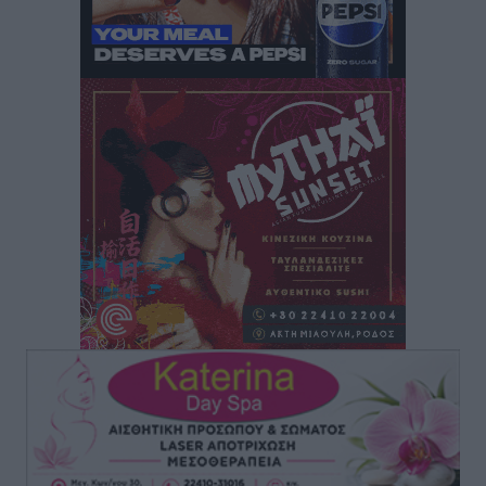
Πάνθηρες: Ξεκίνησαν αισιόδοξοι για την παρθενική
“πτήση” τους
Αθλητικά
•
πριν 7 ώρες
Άρης Αρχαγγέλου: Στο πλευρό του άτυχου Ιάκωβου
Θωμά
Αθλητικά
•
πριν 7 ώρες
Φοίβος: Η μεγάλη επιστροφή του Μπρένο Σαλβατιέρα
Αθλητικά
•
πριν 7 ώρες
Κλεάνθης: Έτοιμες οι κάρτες διαρκείας της νέας
σεζόν
Αθλητικά
•
πριν 7 ώρες
Ατρόμητος Διμυλιάς: Ο Μαργαρίτης και μία
αδιαπραγμάτευτη φιλοσοφία