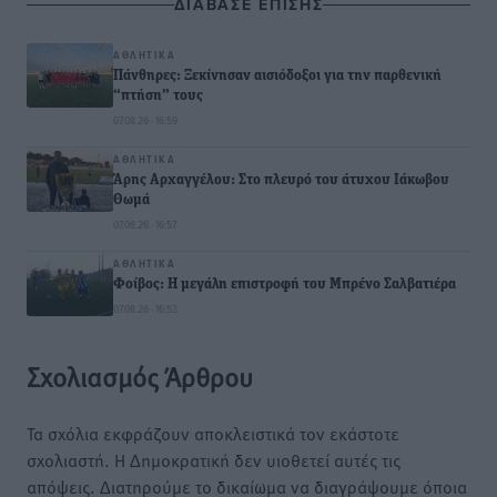
ΔΙΑΒΑΣΕ ΕΠΙΣΗΣ
ΑΘΛΗΤΙΚΆ
Πάνθηρες: Ξεκίνησαν αισιόδοξοι για την παρθενική
“πτήση” τους
07.08.26 · 16:59
ΑΘΛΗΤΙΚΆ
Άρης Αρχαγγέλου: Στο πλευρό του άτυχου Ιάκωβου
Θωμά
07.08.26 · 16:57
ΑΘΛΗΤΙΚΆ
Φοίβος: Η μεγάλη επιστροφή του Μπρένο Σαλβατιέρα
07.08.26 · 16:53
Σχολιασμός Άρθρου
Τα σχόλια εκφράζουν αποκλειστικά τον εκάστοτε
σχολιαστή. Η Δημοκρατική δεν υιοθετεί αυτές τις
απόψεις. Διατηρούμε το δικαίωμα να διαγράψουμε όποια