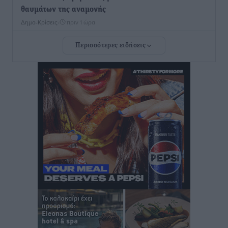
θαυμάτων της αναμονής
Δημο-Κρίσεις
•
πριν 1 ώρα
Περισσότερες ειδήσεις
ΣΕΤΕ: Σημαντική θεσμική εξέλιξη η ΚΥΑ για το ΕΧΠ
για τον τουρισμό
Ειδήσεις
•
πριν 2 ώρες
Γ. Χατζημάρκος: “Δύο μεγάλες δεσμεύσεις
Γεωργιάδη” – Κίνητρα για τους γιατρούς των νησιών
και συνεργασία Ρόδου με το Αττικόν για το
Ακτινοθεραπευτικό
Τοπικές Ειδήσεις
•
πριν 2 ώρες
Σούπερ μάρκετ: Διευρύνεται η εθνική πρωτοβουλία
για τις τιμές – Eρχονται νέες συμμετοχές εταιρειών
Ειδήσεις
•
πριν 2 ώρες