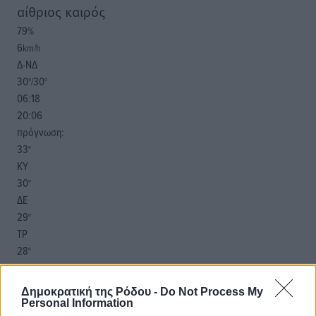
αίθριος καιρός
79
%
6
km/h
Δ-ΝΔ
30
30
°/
°
06:18
20:06
πρόγνωση:
33
°
ΚΥ
30
°
ΔΕ
29
°
ΤΡ
28
°
ΤΕ
Δημοκρατική της Ρόδου -
Do Not Process My
Personal Information