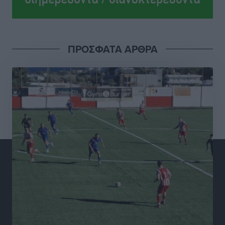
Αθλητικά
•
πριν 3 ώρες
Γ.Σ. Διαγόρας: Το οργανόγραμμα των Ακαδημιών
Αθλητικά
•
πριν 3 ώρες
ΠΡΟΣΦΑΤΑ ΑΡΘΡΑ
Σταυρός Καλυθιών: Απέκτησε και την Ειρήνη
Καρελλάκη
Αθλητικά
•
πριν 3 ώρες
Πρωτάθλημα Καλαθοσφαίρισης Δικηγορικών
Συλλόγων Ελλάδας και Κύπρου: Η Ρόδος φιλοξένησε
με επιτυχία την 17η διοργάνωση
Αθλητικά
•
πριν 3 ώρες
Φοιτητική στέγη: «Φωτιά» τα ενοίκια σε Αθήνα και
Θεσσαλονίκη – Έως 800 ευρώ στο Ρέθυμνο
Ειδήσεις
•
πριν 4 ώρες