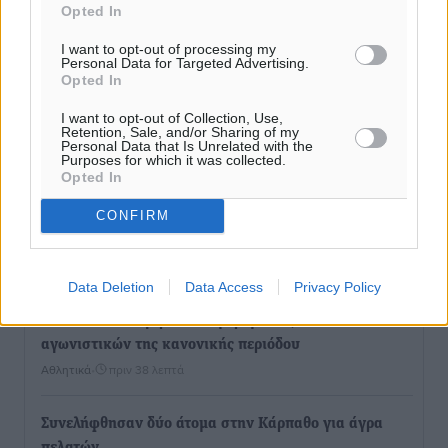
Opted In
I want to opt-out of processing my
Personal Data for Targeted Advertising.
Opted In
I want to opt-out of Collection, Use,
Retention, Sale, and/or Sharing of my
Personal Data that Is Unrelated with the
Purposes for which it was collected.
Opted In
CONFIRM
Ροή ειδήσεων
Data Deletion
Data Access
Privacy Policy
Γ’ Εθνική Κατηγορία: Οι ημερομηνίες των
αγωνιστικών της κανονικής περιόδου
Αθλητικά
•
πριν 38 λεπτά
Συνελήφθησαν δύο άτομα στην Κάρπαθο για άγρα