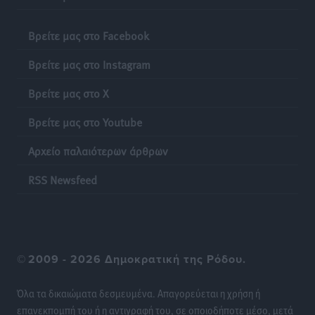
Iατρικός Σύλλογος Ροδου προς Α. Γεωργιάδη:
Βρείτε μας στο Facebook
Στρατηγικές Προτάσεις για την Ενίσχυση της
Βρείτε μας στο Instagram
Δημόσιας Υγείας στη Νησιωτική Ελλάδα και στα
Νοσοκομεία της Γ΄ Ζώνης
Βρείτε μας στο X
Τοπικές Ειδήσεις
•
πριν 20 ώρες
Βρείτε μας στο Youtube
Πάνθηρες: Ξεκίνησαν αισιόδοξοι για την παρθενική
Αρχείο παλαιότερων άρθρων
“πτήση” τους
Αθλητικά
•
πριν 20 ώρες
RSS Newsfeed
Άρης Αρχαγγέλου: Στο πλευρό του άτυχου Ιάκωβου
Θωμά
Αθλητικά
•
πριν 20 ώρες
©
2009 - 2026 Δημοκρατική της Ρόδου.
Φοίβος: Η μεγάλη επιστροφή του Μπρένο Σαλβατιέρα
Όλα τα δικαιώματα δεσμευμένα. Απαγορεύεται η χρήση ή
Αθλητικά
•
πριν 20 ώρες
επανεκπομπή του ή η αντιγραφή του, σε οποιοδήποτε μέσο, μετά