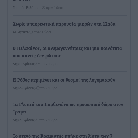
πελατών
Τοπικές Ειδήσεις
•
πριν 1 ώρα
Χωρίς υποχρεωτική παρουσία μικρών στη 12άδα
Αθλητικά
•
πριν 1 ώρα
Ο Πελεκάνος, οι ανεμογεννήτριες και μια κοινότητα
που κανείς δεν ρώτησε
Δημο-Κρίσεις
•
πριν 1 ώρα
Η Ρόδος περιμένει και οι θεσμοί της λογομαχούν
Δημο-Κρίσεις
•
πριν 1 ώρα
Τα Γλυπτά του Παρθενώνα ως προσωπικό δώρο στον
Τραμπ
Δημο-Κρίσεις
•
πριν 1 ώρα
Το στενό της Κρεμαστής μπήκε στη λίστα των 7