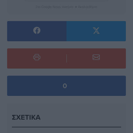
Στο Google News πατήστε ★ Ακολουθήστε
0
ΣΧΕΤΙΚΆ