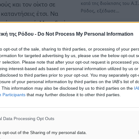
κατά της διοίκησης του Α.Σ
ούς και τον οίκτο σε
Ρόδος, εξέδωσε…
καταντήσεις έτσι. Να
ιτήσαμε ποτέ. Μοναδική
ΣΦΡ Κακία Σκάλα: Αποχή 
υλλόγου, πράγμα που η
ική της Ρόδου -
Do Not Process My Personal Information
βολές κατά του προέδρου
Με ανακοίνωση που εξέδ
to opt-out of the sale, sharing to third parties, or processing of your per
Σύνδεσμος Φιλάθλων Ρόδ
formation for targeted advertising by us, please use the below opt-out s
κανένα ban να βαραίνει
«Κακιά Σκάλα» ενημέρωσε
r selection. Please note that after your opt-out request is processed y
χιστου προστίμου εξαιτίας
eing interest-based ads based on personal information utilized by us or
disclosed to third parties prior to your opt-out. You may separately opt-
τον Εθνικό. Η αποποίηση
losure of your personal information by third parties on the IAB’s list of
ίζεις καλά, όμως δεν θα
. This information may also be disclosed by us to third parties on the
IA
Participants
that may further disclose it to other third parties.
 ξεχρέωσε τα χρέη που ΕΣΥ
 και Ερασιτέχνη και
l Data Processing Opt Outs
o opt-out of the Sharing of my personal data.
 μικροσκοπικό σου ‘’εγώ’’