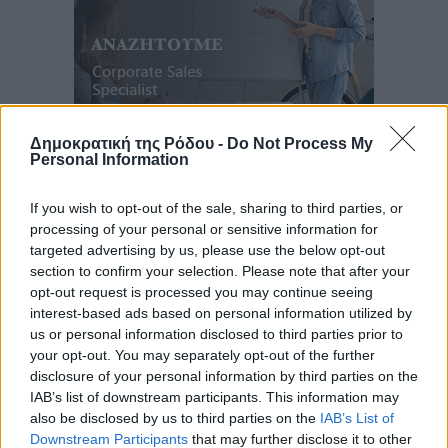
Δημοκρατική της Ρόδου -
Do Not Process My
Personal Information
Ροή ειδήσεων
If you wish to opt-out of the sale, sharing to third parties, or
processing of your personal or sensitive information for
Καιρός «hot – dry – windy» τις επόμενες 48 ώρες στη
targeted advertising by us, please use the below opt-out
χώρα
section to confirm your selection. Please note that after your
Ειδήσεις
•
πριν 11 ώρες
opt-out request is processed you may continue seeing
interest-based ads based on personal information utilized by
Δύο σχολεία της Λέρου αλλάζουν όψη με δωρεά
us or personal information disclosed to third parties prior to
your opt-out. You may separately opt-out of the further
αγάπης για τα παιδιά
disclosure of your personal information by third parties on the
Τοπικές Ειδήσεις
•
πριν 12 ώρες
IAB’s list of downstream participants. This information may
also be disclosed by us to third parties on the
IAB’s List of
Τουρισμός: Με θετικό πρόσημο έως τώρα η χρονιά,
Downstream Participants
that may further disclose it to other