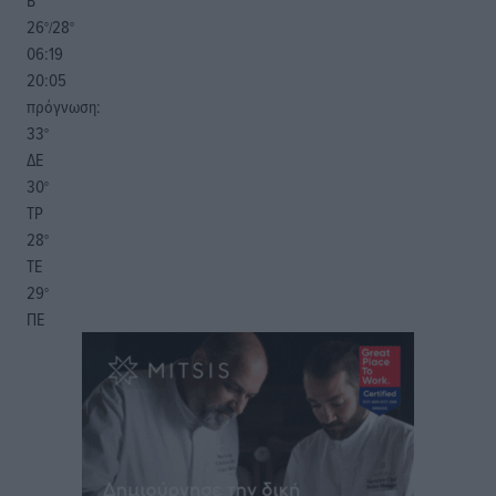
Β
26
28
°/
°
06:19
20:05
πρόγνωση:
33
°
ΔΕ
30
°
ΤΡ
28
°
ΤΕ
29
°
ΠΕ