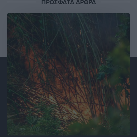
ΠΡΟΣΦΑΤΑ ΑΡΘΡΑ
Συνελήφθησαν έξι άτομα για ηχορύπανση από
καταστήματα στο Νότιο Αιγαίο
Τοπικές Ειδήσεις
•
πριν 19 ώρες
15 Αυγούστου 2026: Πώς θα πληρωθούν όσοι
εργαστούν την αργία – Τι ισχύει για πενθήμερο,
εξαήμερο και άδειες
Ειδήσεις
•
πριν 19 ώρες
Πλούσιο πολιτιστικό πρόγραμμα τον Αύγουστο από
τον Δήμο Ρόδου
Πολιτιστικά
•
πριν 20 ώρες
Βασίλης Υψηλάντης: Ξεμπλοκάρει η έκδοση και
παραχώρηση οριστικών τίτλων κυριότητας για 224
εργατικές κατοικίες στη Ρόδο