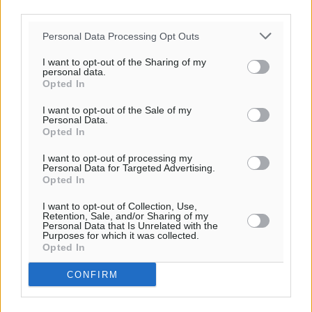
third parties.
παρά τα σκαμπανεβάσματα
Ειδήσεις
•
πριν 12 ώρες
Personal Data Processing Opt Outs
I want to opt-out of the Sharing of my
Χαρ. Ναβροζίδης στον RV «Σε τρία χρόνια θα είμαστε
personal data.
η πιο ψηφιακή Περιφέρεια της χώρας» Δημοπρατείται
Opted In
το έργο ψηφιακού μετασχηματισμού
I want to opt-out of the Sale of my
Τοπικές Ειδήσεις
•
πριν 12 ώρες
Personal Data.
Opted In
Airbnb vs ξενοδοχεία – Πώς αλλάζει ο χάρτης της
I want to opt-out of processing my
Personal Data for Targeted Advertising.
φιλοξενίας
Opted In
Ειδήσεις
•
πριν 12 ώρες
I want to opt-out of Collection, Use,
Retention, Sale, and/or Sharing of my
Γιάννης Χατζής για το νέο Ειδικό Χωροταξικό: Οι
Personal Data that Is Unrelated with the
Purposes for which it was collected.
βασικοί οριζόντιοι περιορισμοί παραμένουν –
Opted In
Κίνδυνος για επενδύσεις, περιουσίες και τοπική
ανάπτυξη
CONFIRM
Τοπικές Ειδήσεις
•
πριν 12 ώρες
Περισσότερες ειδήσεις