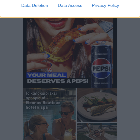
Data Deletion
Data Access
Privacy Policy
Ευ. Τουρνάς: Απέναντι σε ακραία καιρικά φαινόμενα
δεν υπάρχουν περιθώρια εφησυχασμού
Ειδήσεις
•
πριν 12 ώρες
Στον Άγιο Νικόλαο Χάλκης ανοίγει ξανά το
ανανεωμένο εκκλησιαστικό μουσείο από τη Λέσχη
Lions Χάλκης
Τοπικές Ειδήσεις
•
πριν 12 ώρες
Ρόδος: «Βουλιάζει» από τουρίστες – Πάνω από 1 εκατ.
επιβάτες και 55 κρουαζιερόπλοια
Τοπικές Ειδήσεις
•
πριν 13 ώρες
Γ’ Εθνική Κατηγορία: Οι ημερομηνίες των
αγωνιστικών της κανονικής περιόδου
Αθλητικά
•
πριν 18 ώρες