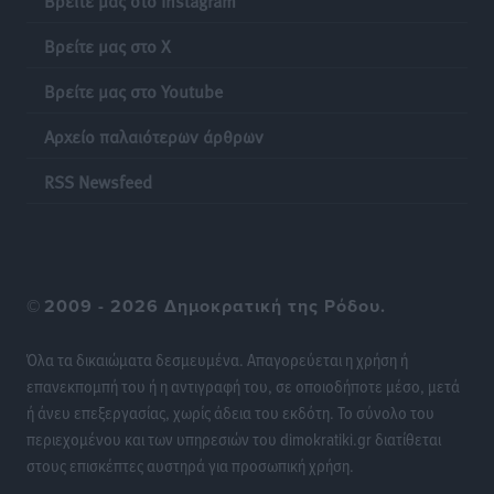
Πιλοτικό πρόγραμμα για την αντιμετώπιση του
Βρείτε μας στο X
λαγοκέφαλου σε Νότιο Αιγαίο και Κρήτη
Τοπικές Ειδήσεις
•
πριν 22 ώρες
Βρείτε μας στο Youtube
Αρχείο παλαιότερων άρθρων
Οι θαυματουργές Παναγίες της Δωδεκανήσου: Τα
προσωνύμια και οι θρύλοι
RSS Newsfeed
Ρεπορτάζ
•
πριν 22 ώρες
©
2009 - 2026 Δημοκρατική της Ρόδου.
Όλα τα δικαιώματα δεσμευμένα. Απαγορεύεται η χρήση ή
επανεκπομπή του ή η αντιγραφή του, σε οποιοδήποτε μέσο, μετά
ή άνευ επεξεργασίας, χωρίς άδεια του εκδότη. Το σύνολο του
περιεχομένου και των υπηρεσιών του dimokratiki.gr διατίθεται
στους επισκέπτες αυστηρά για προσωπική χρήση.