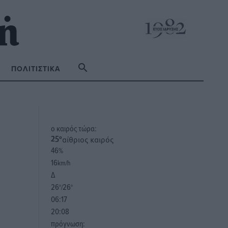
ΠΟΛΙΤΙΣΤΙΚΆ
o καιρός τώρα:
αίθριος καιρός
25
°
46
%
16
km/h
Δ
26
26
°/
°
06:17
20:08
πρόγνωση: