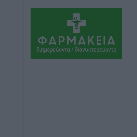
Ήλιο κάτω από τα δοκάρια
Αθλητικά
•
πριν 14 ώρες
Κατταβιά: Πρόεδρος ο Μανώλης
Φραντζής, απέκτησε τον νεαρό
Καρακασιάν
Αθλητικά
•
πριν 14 ώρες
Ιάλυσος: Ένας Οικονομίδης στο…
Οικονομίδειο!
Αθλητικά
•
πριν 14 ώρες
Ηρακλής Μαριτσών: “Πρώτη” με δύο
ακόμα παρόντες, πάει κανονικά στον
Σωτήρα
Αθλητικά
•
πριν 14 ώρες
Ανατροπές στη Δημοτική Επιτροπή