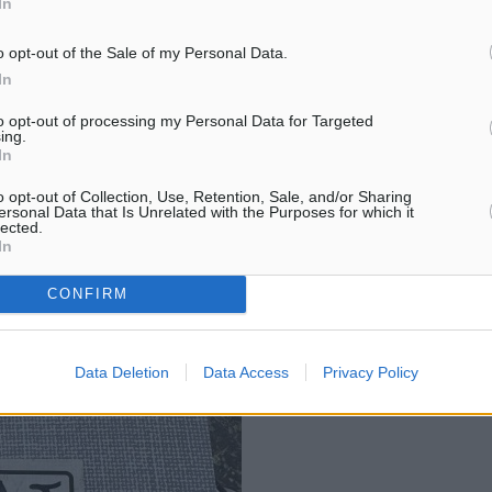
In
δρομή του μαζί με τον
o opt-out of the Sale of my Personal Data.
In
to opt-out of processing my Personal Data for Targeted
ing.
In
o opt-out of Collection, Use, Retention, Sale, and/or Sharing
ersonal Data that Is Unrelated with the Purposes for which it
lected.
In
CONFIRM
Data Deletion
Data Access
Privacy Policy