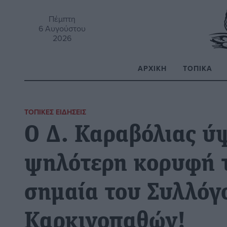
Πέμπτη
6 Αυγούστου
2026
ΑΡΧΙΚΉ
ΤΟΠΙΚΆ
Α
ΤΟΠΙΚΈΣ ΕΙΔΉΣΕΙΣ
Ο Δ. Καραβόλιας ύ
ψηλότερη κορυφή τ
σημαία του Συλλόγ
Καρκινοπαθών!