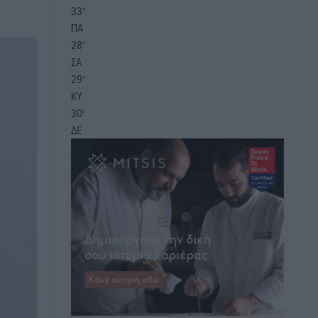
33
°
ΠΑ
28
°
ΣΑ
29
°
ΚΥ
30
°
ΔΕ