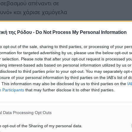
ι σεβασμού απέναντι σε
υνό» και χάρισε χαμόγελα
ική της Ρόδου -
Do Not Process My Personal Information
ούς μήνες. Περιελάμβανε
υνθήκες του βουνού.
to opt-out of the sale, sharing to third parties, or processing of your per
formation for targeted advertising by us, please use the below opt-out s
 προσπάθεια με τη
r selection. Please note that after your opt-out request is processed y
Όλυμπο. Οργάνωσε τη
eing interest-based ads based on personal information utilized by us or
disclosed to third parties prior to your opt-out. You may separately opt-
s και προγραμμάτισε κάθε
losure of your personal information by third parties on the IAB’s list of
. This information may also be disclosed by us to third parties on the
IA
Participants
that may further disclose it to other third parties.
υε ως ένα σημείο, προτού
ισε με τον οδηγό του,
l Data Processing Opt Outs
αιρικές συνθήκες ήταν
βρήκαν χιόνι, όμως δεν το
o opt-out of the Sharing of my personal data.