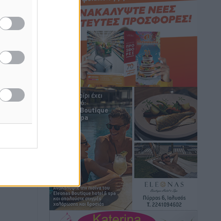
Κικίλιας: Μειώθηκαν κατά 34% οι
μεταναστευτικές ροές στα θαλάσσια
σύνορα
Ειδήσεις
•
πριν 13 ώρες
Κως: Γερμανός τουρίστας κέρδισε
αποζημίωση 900 ευρώ επειδή δεν
βρήκε ξαπλώστρες στις οικογενειακές
διακοπές του
Τοπικές Ειδήσεις
•
πριν 13 ώρες
Ο γεωεντοπισμός μέσω 112 «έσωσε»
Δανό περιπατητή στη Ρόδο
Τοπικές Ειδήσεις
•
πριν 13 ώρες
Σύμη: Ανασύρθηκε σορός άνδρα –