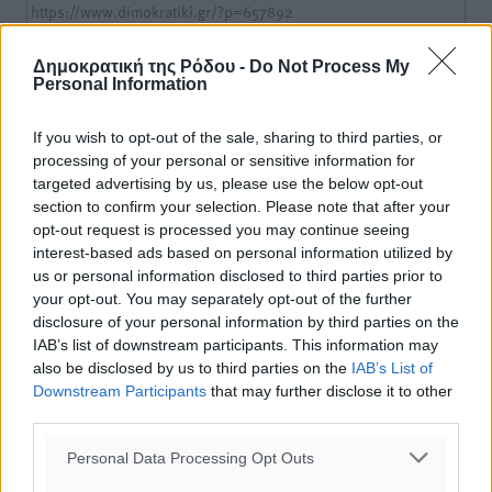
Δημοκρατική της Ρόδου -
Do Not Process My
Personal Information
o καιρός τώρα:
27
°
If you wish to opt-out of the sale, sharing to third parties, or
αίθριος καιρός
processing of your personal or sensitive information for
47
targeted advertising by us, please use the below opt-out
%
section to confirm your selection. Please note that after your
10
km/h
opt-out request is processed you may continue seeing
Δ
interest-based ads based on personal information utilized by
26
26
°/
°
us or personal information disclosed to third parties prior to
06:17
your opt-out. You may separately opt-out of the further
20:08
disclosure of your personal information by third parties on the
πρόγνωση:
IAB’s list of downstream participants. This information may
28
also be disclosed by us to third parties on the
IAB’s List of
°
Downstream Participants
that may further disclose it to other
ΣΑ
third parties.
29
°
ΚΥ
Personal Data Processing Opt Outs
29
°