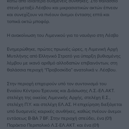
κάτω από ιδιαίτερα δυσμενείς συνθήκες. Στο θαλάσσιο
στενό μεταξύ Λέσβου και μικρασιατικών ακτών έπνεαν
και συνεχίζουν να πνέουν άνεμοι έντασης επτά και
τοπικά οκτώ μποφόρ.
Η ανακοίνωση του Λιμενικού για το ναυάγιο στη Λέσβο
Ενημερώθηκε, πρώτες πρωινές ώρες, η Λιμενική Αρχή
Μυτιλήνης από Ελληνικό Στρατό για ύπαρξη βυθισμένης
λέμβου με ικανό αριθμό αλλοδαπών επιβαινόντων, στη
θαλάσσια περιοχή “Προβοσκίδα” ανατολικά ν. Λέσβου.
Στην περιοχή επιχειρούν υπό τον συντονισμό του
Ενιαίου Κέντρου Έρευνας και Διάσωσης Λ.Σ.-ΕΛ.ΑΚΤ.
στελέχη της οικείας Λιμενικής Αρχής, στελέχη Ε.Σ.,
στελέχη Π.Υ. και στελέχη ΕΛ.ΑΣ. Η επιχείρηση διεξάγεται
υπό δυσμενείς καιρικές συνθήκες, καθώς πνέουν άνεμοι
εντάσεως Β-ΒΑ 7 BF. Στην περιοχή σπεύδει, ένα (01)
Παράκτιο Περιπολικό Λ.Σ-ΕΛ.ΑΚΤ. και ένα (01)