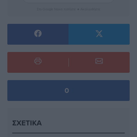
Στο Google News πατήστε ★ Ακολουθήστε
0
ΣΧΕΤΙΚΆ