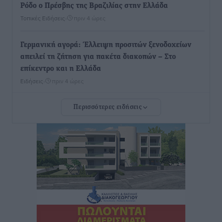
Ρόδο ο Πρέσβης της Βραζιλίας στην Ελλάδα
Τοπικές Ειδήσεις
•
πριν 4 ώρες
Γερμανική αγορά: Έλλειψη προσιτών ξενοδοχείων
απειλεί τη ζήτηση για πακέτα διακοπών – Στο
επίκεντρο και η Ελλάδα
Ειδήσεις
•
πριν 4 ώρες
Περισσότερες ειδήσεις
Νέο ξενοδοχείο στη Ρόδο για την H Hotels –
Χατζηλαζάρου – Προχωρά καινούργιο ξενοδοχείο
στην Κω
Τοπικές Ειδήσεις
•
πριν 4 ώρες
Αυτοκίνητο μπήκε παράνομα σε μονόδρομο στο
Μαστιχάρι – Αναποδογύρισε όχημα με μητέρα και
5χρονο παιδί
Τοπικές Ειδήσεις
•
πριν 5 ώρες