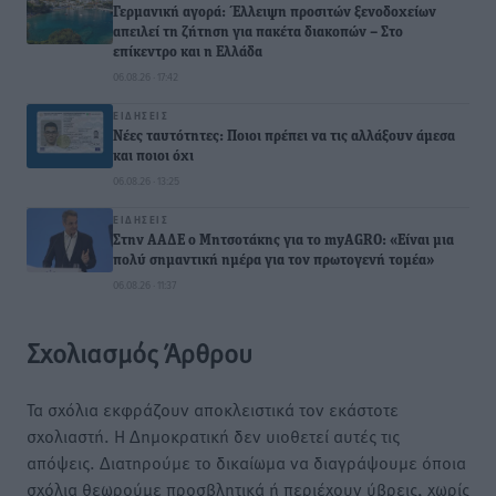
Γερμανική αγορά: Έλλειψη προσιτών ξενοδοχείων
απειλεί τη ζήτηση για πακέτα διακοπών – Στο
επίκεντρο και η Ελλάδα
06.08.26 · 17:42
ΕΙΔΉΣΕΙΣ
Νέες ταυτότητες: Ποιοι πρέπει να τις αλλάξουν άμεσα
και ποιοι όχι
06.08.26 · 13:25
ΕΙΔΉΣΕΙΣ
Στην ΑΑΔΕ ο Μητσοτάκης για το myAGRO: «Είναι μια
πολύ σημαντική ημέρα για τον πρωτογενή τομέα»
06.08.26 · 11:37
Σχολιασμός Άρθρου
Τα σχόλια εκφράζουν αποκλειστικά τον εκάστοτε
σχολιαστή. Η Δημοκρατική δεν υιοθετεί αυτές τις
απόψεις. Διατηρούμε το δικαίωμα να διαγράψουμε όποια
σχόλια θεωρούμε προσβλητικά ή περιέχουν ύβρεις, χωρίς