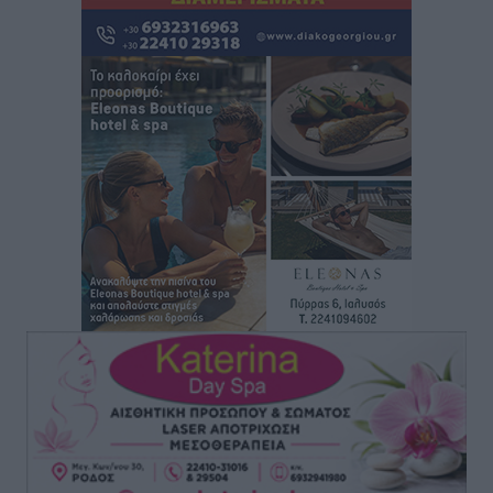
“Η Ευρώπη αντιμετώπιζε το προσφυγικό σαν ταινία
τρόμου” – Η συγκλονιστική μαρτυρία της Χαρούλας
Γιασιράνη στον RV για τα γεγονότα που οδήγησαν στο
Σύμφωνο της Λέρου
Τοπικές Ειδήσεις
•
πριν 5 ώρες
Συναυλία με τον Γιάννη Κότσιρα στις 21 Αυγούστου
Πολιτιστικά
•
πριν 5 ώρες
Έκτακτη συνεδρίαση της Δημοτικής Επιτροπής Ρόδου
αύριο Παρασκευή 7 Αυγούστου
Τοπικές Ειδήσεις
•
πριν 5 ώρες
ΑΕΡΑ: Δεν σταματάει να ενισχύεται, νέο απόκτημα ο
Μητρόπουλος
Αθλητικά
•
πριν 5 ώρες