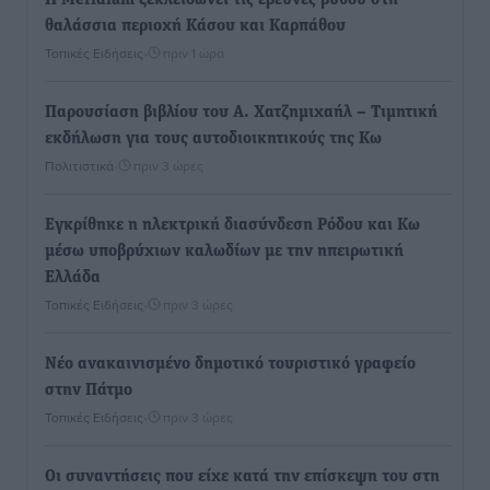
Η Meridiam ξεκλειδώνει τις έρευνες βυθού στη
θαλάσσια περιοχή Κάσου και Καρπάθου
Τοπικές Ειδήσεις
•
πριν 1 ώρα
Παρουσίαση βιβλίου του Α. Χατζημιχαήλ – Τιμητική
εκδήλωση για τους αυτοδιοικητικούς της Κω
Πολιτιστικά
•
πριν 3 ώρες
Εγκρίθηκε η ηλεκτρική διασύνδεση Ρόδου και Κω
μέσω υποβρύχιων καλωδίων με την ηπειρωτική
Ελλάδα
Τοπικές Ειδήσεις
•
πριν 3 ώρες
Νέο ανακαινισμένο δημοτικό τουριστικό γραφείο
στην Πάτμο
Τοπικές Ειδήσεις
•
πριν 3 ώρες
Οι συναντήσεις που είχε κατά την επίσκεψη του στη