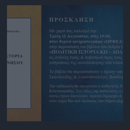
Νέες ταυτότητες: Ποιοι πρέπει να τις αλλάξουν άμεσα
και ποιοι όχι
Ειδήσεις
•
πριν 9 ώρες
Στον Ιπποκράτη η Μαρία Βλάχου
Αθλητικά
•
πριν 9 ώρες
Οικονομική ενίσχυση για συντήρηση στο κλειστό της
Καρπάθου
Αθλητικά
•
πριν 9 ώρες
Στάθης Αντωνάς: Ένα βήμα πριν από επαγγελματικό
συμβόλαιο πυγμαχίας με MTGP και BXGP για Ευρώπη
και Αυστραλία
Αθλητικά
•
πριν 9 ώρες
ΚΑΕ Κολοσσός: Τα… ευρωπαϊκά εισιτήρια διαρκείας