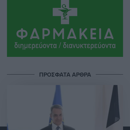
ΠΑΜΕ ΣΤΟΙΧΗΜΑ: Περισσότερα από 95 εκατομμύρια
ευρώ σε κέρδη μοίρασε τον Ιούλιο
Αθλητικά
•
πριν 6 ώρες
Ολοκλήρωση του έργου αναβάθμισης των
υποδομών του Νεστορίδειου Μελάθρου
Τοπικές Ειδήσεις
•
πριν 6 ώρες
Γ.Σ. Διαγόρας: Στα «κυανέρυθρα» ο Janni Pembe
ΠΡΟΣΦΑΤΑ ΑΡΘΡΑ
Αθλητικά
•
πριν 7 ώρες
Σύλληψη 21χρονου για ναρκωτικά στη Ρόδο
Τοπικές Ειδήσεις
•
πριν 8 ώρες
Με 13,1% κάλυψη εργαζομένων από συλλογικές
συμβάσεις, η Ελλάδα στον “πάτο” της ΕΕ
Απόψεις
•
πριν 8 ώρες