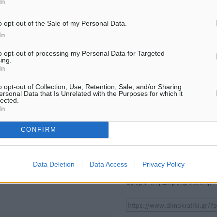
In
ΙΑΒΑΣΕ ΕΠΙΣΗΣ
o opt-out of the Sale of my Personal Data.
ΑΘΛΗΤΙΚΆ
ΑΘΛΗΤΙΚΆ
In
ΠΑΟΚ Ρόδου: Επιστροφή
Αναγέννηση Ασφενδιού: 
Τοντόροβ και άνοιγμα προς
Ζαχαρία Ήλιο κάτω από τα
to opt-out of processing my Personal Data for Targeted
χορηγούς
05.08.26 · 16:44
ing.
5.08.26 · 17:44
In
o opt-out of Collection, Use, Retention, Sale, and/or Sharing
ersonal Data that Is Unrelated with the Purposes for which it
Υπενθύμιση:
lected.
In
Για την μερική αναπαραγωγ
ή. Η Δημοκρατική δεν υιοθετεί
CONFIRM
είδησης από άλλες ιστοσελ
υμε όποια σχόλια θεωρούμε
είναι απαραίτητη η χρήση 
οίηση. Χρήστες που δεν τηρούν
παρακάτω παρεχόμενου
Data Deletion
Data Access
Privacy Policy
συνδέσμου παραπομπής πρ
άρθρο της Δημοκρατικής.