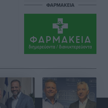
Ήλιο κάτω από τα δοκάρια
ΦΑΡΜΑΚΕΙΑ
Αθλητικά
•
πριν 13 ώρες
Κατταβιά: Πρόεδρος ο Μανώλης
Φραντζής, απέκτησε τον νεαρό
Καρακασιάν
Αθλητικά
•
πριν 13 ώρες
Ιάλυσος: Ένας Οικονομίδης στο…
Οικονομίδειο!
Αθλητικά
•
πριν 13 ώρες
Ηρακλής Μαριτσών: “Πρώτη” με δύο
ακόμα παρόντες, πάει κανονικά στον
Σωτήρα
Αθλητικά
•
πριν 13 ώρες
Ανατροπές στη Δημοτική Επιτροπή