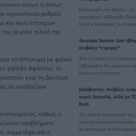
ρόλευκοι» ούτως ή άλλως
Επιστροφή στη δράση... Σε
του αγωνιστικού ρυθμού
αγωνιστική εβδομάδα βρίσ
λο και κενό επίσημων
ξανά ο Κολοσσός, ο οποίο
τον μεγάλο τελικό της
Διαγόρας Βατίου: Από εβδ
ανεβάζει "στροφές"
ερα το απόγευμα με φιλικό
Από τις αρχές της επόμενη
εβδομάδας θα αρχίσουν ν
στο γήπεδο Αφάντου, το
θέτουν επι τάπητος…
υραστούν, ενώ τη Δευτέρα
τας να ανεβάζουν
Κλεόβουλος: Ανεβάζει «στ
χωρίς Δημουλά, αλλά με Τζ
ξανά
ανοποιημένος, καθώς η
Την πρώτη προπόνηση της 
χρονιάς πραγματοποίησαν
αγχώνουν προβλήματα
το απόγευμα οι ποδοσφαιρ
ς συμμετέχει και ο