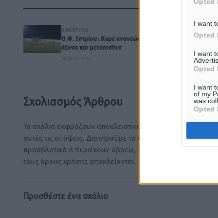
Opted 
Δ
I want t
ΑΘΛΗΤΙΚΆ
Opted 
Ο.Φ. Ιστρίου: Καρέ ανανεώσεων σε
άξονα και μετόπισθεν
I want 
05.08.26 · 18:34
Advertis
0
Opted 
I want t
of my P
Σχολιασμός Άρθρου
was col
Opted 
Τα σχόλια εκφράζουν αποκλειστικά τον εκάστοτε σχολιαστ
αυτές τις απόψεις. Διατηρούμε το δικαίωμα να διαγράψο
προσβλητικά ή περιέχουν ύβρεις, χωρίς καμμία προειδοπ
τους όρους χρήσης αποκλείονται.
Προσθέστε ένα σχόλιο