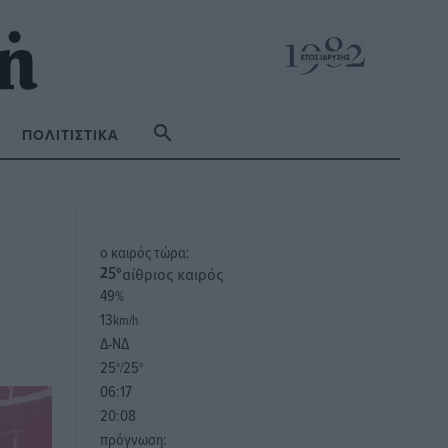
ΠΟΛΙΤΙΣΤΙΚΆ
o καιρός τώρα:
αίθριος καιρός
25
°
49
%
13
km/h
Δ-ΝΔ
25
25
°/
°
06:17
20:08
πρόγνωση: