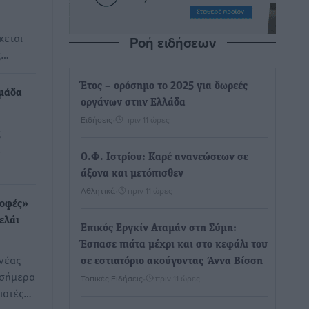
κεται
Ροή ειδήσεων
ς…
Έτος – ορόσημο το 2025 για δωρεές
ομάδα
οργάνων στην Ελλάδα
Ειδήσεις
•
πριν 11 ώρες
ς
α
Ο.Φ. Ιστρίου: Καρέ ανανεώσεων σε
άξονα και μετόπισθεν
Αθλητικά
•
πριν 11 ώρες
ροφές»
ελάι
Επικός Εργκίν Αταμάν στη Σύμη:
Έσπασε πιάτα μέχρι και στο κεφάλι του
νέας
σε εστιατόριο ακούγοντας Άννα Βίσση
 σήμερα
Τοπικές Ειδήσεις
•
πριν 11 ώρες
ιστές…