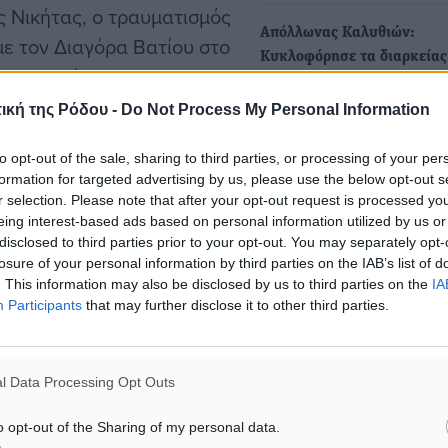
ς Νικήτας, ο τραυματισμός
Απόλλωνας Καλυθιών:
με τον Διαγόρα Βατίου στο
Κυκλοφόρησε τα διαρκείας
κε επιπόλαιος.
περιμένοντας στήριξη
ική της Ρόδου -
Do Not Process My Personal Information
Στη διάθεση των φιλάθλων
βρίσκονται εδώ και λίγες μ
to opt-out of the sale, sharing to third parties, or processing of your per
εισιτήρια διαρκείας…
κάνησος
formation for targeted advertising by us, please use the below opt-out s
r selection. Please note that after your opt-out request is processed y
eing interest-based ads based on personal information utilized by us or
disclosed to third parties prior to your opt-out. You may separately opt-
losure of your personal information by third parties on the IAB’s list of
ματα αναζήτησης
. This information may also be disclosed by us to third parties on the
IA
Participants
that may further disclose it to other third parties.
ε μας στο Google News ★ ↗
ήστε
l Data Processing Opt Outs
o opt-out of the Sharing of my personal data.