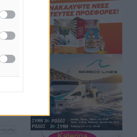
Κικίλιας: Μειώθηκαν κατά 34% οι
μεταναστευτικές ροές στα θαλάσσια
Με
σύνορα
 δοκάρια
Ειδήσεις
•
πριν 12 ώρες
Κως: Γερμανός τουρίστας κέρδισε
αποζημίωση 900 ευρώ επειδή δεν
βρήκε ξαπλώστρες στις οικογενειακές
διακοπές του
ή της
Τοπικές Ειδήσεις
•
πριν 13 ώρες
ίδες
του
Ο γεωεντοπισμός μέσω 112 «έσωσε»
ος το
Δανό περιπατητή στη Ρόδο
Τοπικές Ειδήσεις
•
πριν 13 ώρες
Σύμη: Ανασύρθηκε σορός άνδρα –