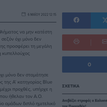
6 ΜΑΪ́ΟΥ 2022 12:15
θλήματος να μην κατέστη
 σεζόν όχι μόνο δεν
της προσφέρει τη μεγάλη
νή κυπελλούχος
0
χι μόνο δεν σταμάτησε
 της Α’ κατηγορίας Blue
ΣΧΕΤΙΚΆ
 μέχρι προχθές, υπήρχε η
που ήθελαν τον Α.Ο.
Ανεβάζει στροφές ο Κολοσσ
ύο ομάδων διπλό ημιτελικό
τον Προμηθέα!