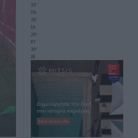
33
°
ΠΑ
28
°
ΣΑ
29
°
ΚΥ
30
°
ΔΕ