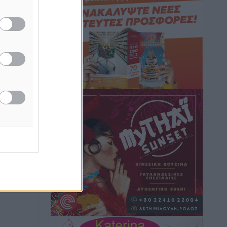
Τοπικές Ειδήσεις
•
πριν 14 ώρες
Iατρικός Σύλλογος Ροδου προς Α.
Γεωργιάδη: Στρατηγικές Προτάσεις για
την Ενίσχυση της Δημόσιας Υγείας στη
Νησιωτική Ελλάδα και στα
Νοσοκομεία της Γ΄ Ζώνης
Τοπικές Ειδήσεις
•
πριν 14 ώρες
Πάνθηρες: Ξεκίνησαν αισιόδοξοι για
την παρθενική “πτήση” τους
Αθλητικά
•
πριν 14 ώρες
Άρης Αρχαγγέλου: Στο πλευρό του
άτυχου Ιάκωβου Θωμά
Αθλητικά
•
πριν 14 ώρες