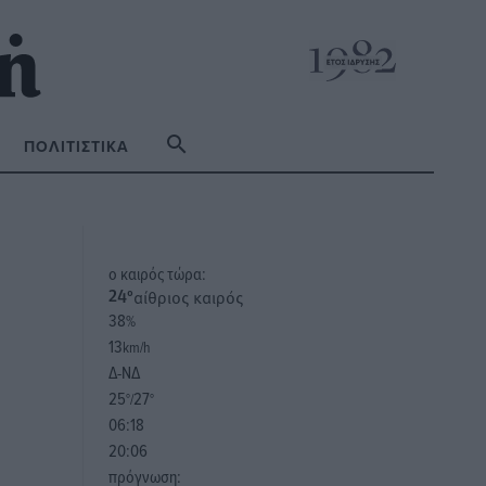
ΠΟΛΙΤΙΣΤΙΚΆ
o καιρός τώρα:
αίθριος καιρός
24
°
38
%
13
km/h
Δ-ΝΔ
25
27
°/
°
06:18
20:06
πρόγνωση: