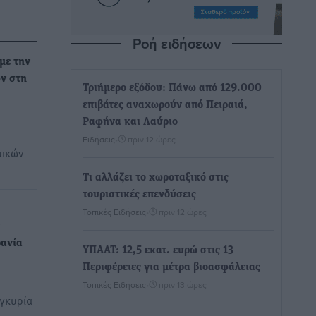
Ροή ειδήσεων
με την
ν στη
Τριήμερο εξόδου: Πάνω από 129.000
επιβάτες αναχωρούν από Πειραιά,
Ραφήνα και Λαύριο
Ειδήσεις
•
πριν 12 ώρες
μικών
Τι αλλάζει το χωροταξικό στις
τουριστικές επενδύσεις
Τοπικές Ειδήσεις
•
πριν 12 ώρες
ρανία
ΥΠΑΑΤ: 12,5 εκατ. ευρώ στις 13
Περιφέρειες για μέτρα βιοασφάλειας
Τοπικές Ειδήσεις
•
πριν 13 ώρες
υγκυρία