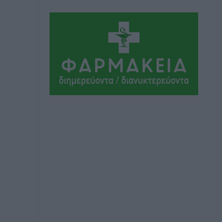
Αθλητικά
•
πριν 16 ώρες
Συνελήφθη 37χρονη στη Ρόδο γιατί
είχε αφήσει τα τρία ανήλικα παιδιά της
χωρίς επιτήρηση
Τοπικές Ειδήσεις
•
πριν 16 ώρες
Σταυρός Καλυθιών: Απέκτησε την
Φωτεινή Πιζάνια
Αθλητικά
•
πριν 17 ώρες
Το Yucatan Show έρχεται στη Ρόδο με
τον Frankie Lluc
Πολιτιστικά
•
πριν 18 ώρες
Σι Τζέι Χάρις: «Να πανηγυρίσουμε
πολλές νίκες μαζί»