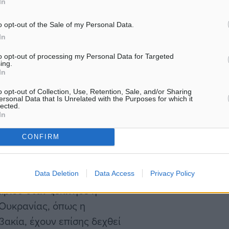
In
 και την καλή θέληση που
χρέη…
έχουν ανάγκη. Και θέλουμε
o opt-out of the Sale of my Personal Data.
ηθήσουμε να αντιμετωπίσετε
In
to opt-out of processing my Personal Data for Targeted
ing.
In
ανακοίνωσε ότι ο Λευκός
o opt-out of Collection, Use, Retention, Sale, and/or Sharing
πέρ της παροχής
ersonal Data that Is Unrelated with the Purposes for which it
lected.
ολαρίων (2,5 δισεκ. ευρώ)
In
 φεύγουν από την
CONFIRM
.
α έχουν αναζητήσει
Data Deletion
Data Access
Privacy Policy
ρίου όταν ξεκίνησε η
 Ουκρανίας, όπως η
βακία, έχουν επίσης δεχθεί