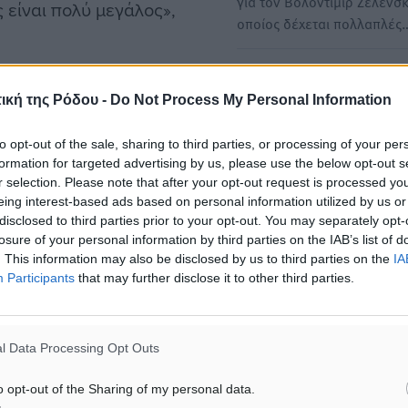
για τον Βολοντίμιρ Ζελένσκ
 είναι πολύ μεγάλος»,
οποίος δέχεται πολλαπλές
Ο Μακρόν δεν απέκλεισε α
χθεί, να τους βρει
δυτικών στρατευμάτων στ
ική της Ρόδου -
Do Not Process My Personal Information
βοηθήσει. Αλλά
Ουκρανία - Μητσοτάκης: Γι
με αυτή την τόσο μεγάλη
Ελλάδα δεν υφίσταται…
to opt-out of the sale, sharing to third parties, or processing of your per
formation for targeted advertising by us, please use the below opt-out s
Η αποστολή δυτικών
σε.
r selection. Please note that after your opt-out request is processed y
στρατευμάτων στα πεδία τ
eing interest-based ads based on personal information utilized by us or
μαχών στην Ουκρανία στο
disclosed to third parties prior to your opt-out. You may separately opt-
ιοδείας του Μπλίνκεν στην
μέλλον…
losure of your personal information by third parties on the IAB’s list of
ήριξη διάφορων χωρών
. This information may also be disclosed by us to third parties on the
IA
Participants
that may further disclose it to other third parties.
Επανεκκίνησαν οι διαβουλ
Ελλάδας – Λιβύης για την
οριοθέτηση των θαλασσίω
ριλίτα ότι μπορεί «να
l Data Processing Opt Outs
Ο Υπουργός Εξωτερικών Γι
Γεραπετρίτης είχε σήμερα
o opt-out of the Sharing of my personal data.
συνάντηση με τον ασκούντ