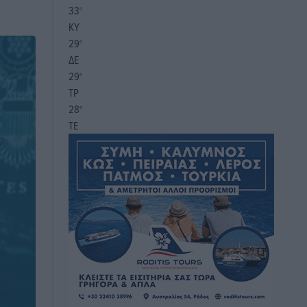
33
°
ΚΥ
29
°
ΔΕ
29
°
ΤΡ
28
°
ΤΕ