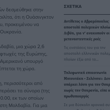
ΣΧΕΤΙΚΆ
ών δεσμεύθηκε στην
λίτα, ότι η Ουάσινγκτον
Αντίθετος ο Αβραμόπουλος 
ου, προκειμένου να
αποστολή πολεμικών πλοίω
 Ουκρανία.
Λιβύη, για ν' ανακοπούν οι
μεταναστευτικές ροές
δαβία, μια χώρα 2,6
Τις ενστάσεις του για την
 φτωχές της Ευρώπης,
αποστολή ελληνικών πολε
πλοίων έξω από τα…
 Αμερικανό υπουργό
έπτεται τη χώρα.
Τηλεφωνική επικοινωνία
Μητσοτάκη - Ζελένσκι: Δεν
, περισσότεροι από
υπάρχει λύση για την Ουκ
εράσει τα σύνορα (της
χωρίς την Ουκρανία, είπε ο
0.00, εκ των οποίων
πρωθυπουργός
στη Μολδαβία. Για μια
Σε μια δύσκολη χρονικά σ