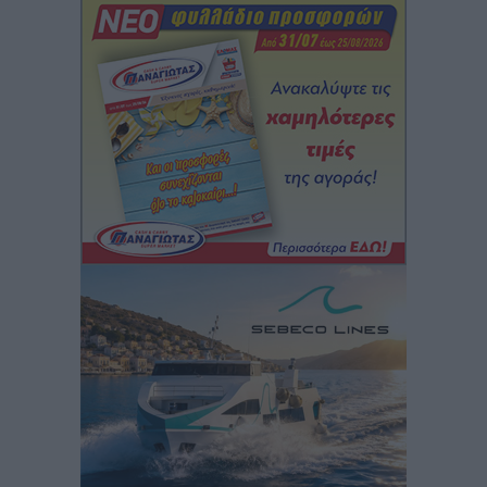
εφησυχασμού» – Σε πλήρη ετοιμότητα ο μηχανισμός
Ειδήσεις
•
πριν 6 ώρες
Καιρός: Επιμένουν οι υψηλές θερμοκρασίες – Ισχυρά
μελτέμια έως 9 μποφόρ, σε «Red Code» 6 περιοχές
Τοπικές Ειδήσεις
•
πριν 7 ώρες
Τα φοιτητικά ενοίκια «τινάζουν στον αέρα» τους
οικογενειακούς προϋπολογισμούς
Ειδήσεις
•
πριν 7 ώρες
Δύο νέοι ξενώνες παραδόθηκαν στις Ένοπλες
Δυνάμεις στη νήσο Ρω
Τοπικές Ειδήσεις
•
πριν 7 ώρες
Συνεχίζεται η έξοδος του Αυγούστου – Πάνω από
34.000 αναχωρούν σήμερα μόνο από τον Πειραιά
Ειδήσεις
•
πριν 7 ώρες