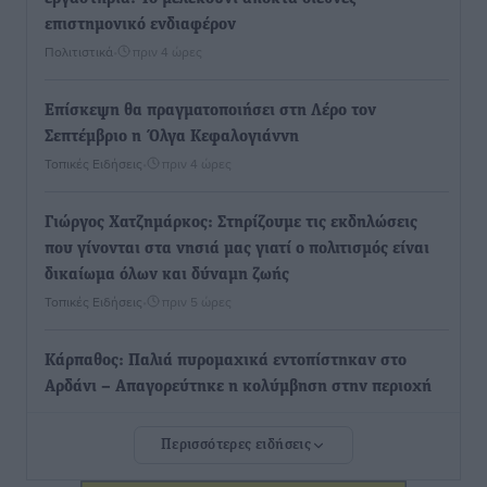
επιστημονικό ενδιαφέρον
Πολιτιστικά
•
πριν 4 ώρες
Επίσκεψη θα πραγματοποιήσει στη Λέρο τον
Σεπτέμβριο η Όλγα Κεφαλογιάννη
Τοπικές Ειδήσεις
•
πριν 4 ώρες
Γιώργος Χατζημάρκος: Στηρίζουμε τις εκδηλώσεις
που γίνονται στα νησιά μας γιατί ο πολιτισμός είναι
δικαίωμα όλων και δύναμη ζωής
Τοπικές Ειδήσεις
•
πριν 5 ώρες
Κάρπαθος: Παλιά πυρομαχικά εντοπίστηκαν στο
Αρδάνι – Απαγορεύτηκε η κολύμβηση στην περιοχή
Τοπικές Ειδήσεις
•
πριν 5 ώρες
Περισσότερες ειδήσεις
Τουρνάς για φωτιές: «Κανένα περιθώριο