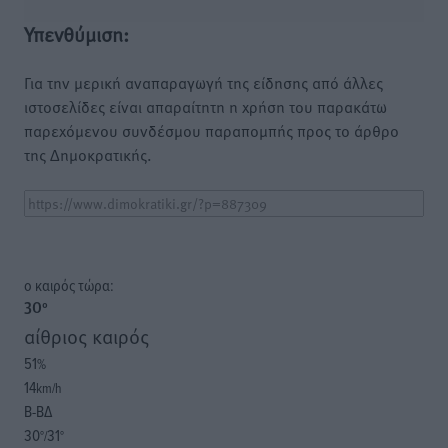
Υπενθύμιση:
Για την μερική αναπαραγωγή της είδησης από άλλες
ιστοσελίδες είναι απαραίτητη η χρήση του παρακάτω
παρεχόμενου συνδέσμου παραπομπής προς το άρθρο
της Δημοκρατικής.
o καιρός τώρα:
30
°
αίθριος καιρός
51
%
14
km/h
Β-ΒΔ
30
31
°/
°