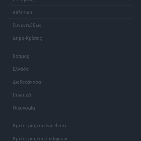
Ρόδος: «Βουλιάζει» από τουρίστες – Πάνω από 1 εκατ.
Αθλητικά
επιβάτες και 55 κρουαζιερόπλοια
Τοπικές Ειδήσεις
•
πριν 23 ώρες
Συνεντεύξεις
Δημο-Κρίσεις
Κόσμος
Ελλάδα
Δωδεκάνησα
Πολιτική
Οικονομία
Βρείτε μας στο Facebook
Βρείτε μας στο Instagram