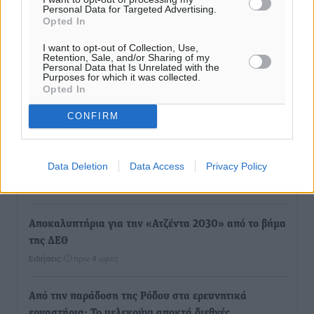
Personal Data for Targeted Advertising.
Opted In
I want to opt-out of Collection, Use,
Retention, Sale, and/or Sharing of my
Personal Data that Is Unrelated with the
Purposes for which it was collected.
Ροή ειδήσεων
Opted In
CONFIRM
Έφυγε από τη ζωή ο επί σειρά ετών εφημέριος στον
ιερό Ναό του Αγίου Νικολάου Παστίδας Μιχαήλ
Data Deletion
Data Access
Privacy Policy
Καψάλης
Τοπικές Ειδήσεις
•
πριν 1 ώρα
Αποκαλυπτήρια για την «Ατζέντα 2030» από το βήμα
της ΔΕΘ
Ειδήσεις
•
πριν 4 ώρες
Από την παράδοση της Ρόδου στα ερευνητικά
εργαστήρια: Το μελεκούνι αποκτά διεθνές