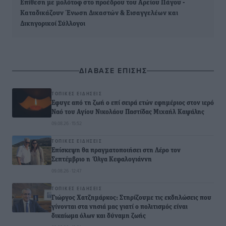
Επίθεση με μολότοφ στο προέδρου του Αρείου Πάγου -
Καταδικάζουν Ένωση Δικαστών & Εισαγγελέων και
Δικηγορικοί Σύλλογοι
ΔΙΑΒΑΣΕ ΕΠΙΣΗΣ
ΤΟΠΙΚΈΣ ΕΙΔΉΣΕΙΣ
Έφυγε από τη ζωή ο επί σειρά ετών εφημέριος στον ιερό
Ναό του Αγίου Νικολάου Παστίδας Μιχαήλ Καψάλης
09.08.26 · 15:52
ΤΟΠΙΚΈΣ ΕΙΔΉΣΕΙΣ
Επίσκεψη θα πραγματοποιήσει στη Λέρο τον
Σεπτέμβριο η Όλγα Κεφαλογιάννη
09.08.26 · 12:47
ΤΟΠΙΚΈΣ ΕΙΔΉΣΕΙΣ
Γιώργος Χατζημάρκος: Στηρίζουμε τις εκδηλώσεις που
γίνονται στα νησιά μας γιατί ο πολιτισμός είναι
δικαίωμα όλων και δύναμη ζωής