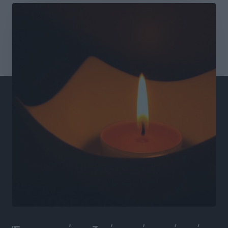
Συνεντεύξεις
•
πριν 9 ώρες
Ιδρυμα Ωνάση: Το όραμα πίσω από τα δύο νέα
σχολεία της Ρόδου
Συνεντεύξεις
•
πριν 9 ώρες
Μιχάλης Χουρδάκης: «Η χώρα χρειάζεται μια
αξιόπιστη εναλλακτική κυβερνητική πρόταση»
Συνεντεύξεις
•
πριν 9 ώρες
Σεβ. Μητροπολίτης Ρόδου κ. Κύριλλος: «Ο Αύγουστος
είναι ο μήνας της Παναγίας και η Θεία Λειτουργία η
καρδιά της ζωής της Εκκλησίας»
Συνεντεύξεις
•
πριν 9 ώρες
Πρέσβης της Βραζιλίας: «Η Ελλάδα και η Βραζιλία
έχουν τεράστιες ευκαιρίες συνεργασίας – Η Ρόδος