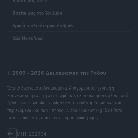
Βρείτε μας στο Youtube
Ακρίβεια: Σημαντικές οι διατακτικές σίτισης για 3
στους 4 εργαζομένους
Αρχείο παλαιότερων άρθρων
Ειδήσεις
•
πριν 21 ώρες
RSS Newsfeed
Κινητοποίηση της Πυροσβεστικής στην Κάρπαθο, για
τη φωτιά στην περιοχή Σάνταλο
Τοπικές Ειδήσεις
•
πριν 21 ώρες
©
2009 - 2026 Δημοκρατική της Ρόδου.
Η Ρόδος μπαίνει στη διεκδίκηση για τη Μεσογειακή
Πρωτεύουσα Πολιτισμού και Διαλόγου 2028
Όλα τα δικαιώματα δεσμευμένα. Απαγορεύεται η χρήση ή
Τοπικές Ειδήσεις
•
πριν 21 ώρες
επανεκπομπή του ή η αντιγραφή του, σε οποιοδήποτε μέσο, μετά
ή άνευ επεξεργασίας, χωρίς άδεια του εκδότη. Το σύνολο του
περιεχομένου και των υπηρεσιών του dimokratiki.gr διατίθεται
Σύμη: Στον 8ο αγνοούμενο Γερμανό τουρίστα ανήκει η
στους επισκέπτες αυστηρά για προσωπική χρήση.
σορός που εντοπίστηκε
Τοπικές Ειδήσεις
•
πριν 21 ώρες
MHT: 232004