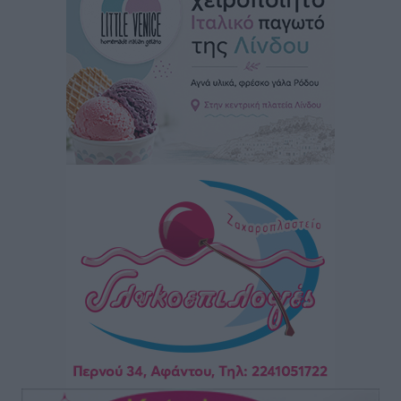
Αυτοκίνητο μπήκε παράνομα σε μονόδρομο στο
Μαστιχάρι – Αναποδογύρισε όχημα με μητέρα και
5χρονο παιδί
Τοπικές Ειδήσεις
•
πριν 13 ώρες
“Η Ευρώπη αντιμετώπιζε το προσφυγικό σαν ταινία
τρόμου” – Η συγκλονιστική μαρτυρία της Χαρούλας
Γιασιράνη στον RV για τα γεγονότα που οδήγησαν στο
Σύμφωνο της Λέρου
Τοπικές Ειδήσεις
•
πριν 13 ώρες
Συναυλία με τον Γιάννη Κότσιρα στις 21 Αυγούστου
Πολιτιστικά
•
πριν 13 ώρες
Έκτακτη συνεδρίαση της Δημοτικής Επιτροπής Ρόδου
αύριο Παρασκευή 7 Αυγούστου
Τοπικές Ειδήσεις
•
πριν 13 ώρες