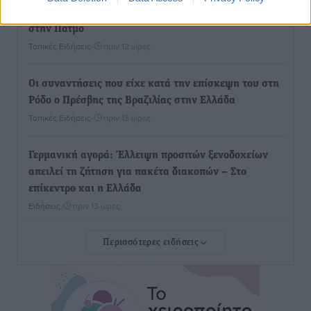
Νέο ανακαινισμένο δημοτικό τουριστικό γραφείο
στην Πάτμο
Τοπικές Ειδήσεις
•
πριν 12 ώρες
Οι συναντήσεις που είχε κατά την επίσκεψη του στη
Ρόδο ο Πρέσβης της Βραζιλίας στην Ελλάδα
Τοπικές Ειδήσεις
•
πριν 13 ώρες
Γερμανική αγορά: Έλλειψη προσιτών ξενοδοχείων
απειλεί τη ζήτηση για πακέτα διακοπών – Στο
επίκεντρο και η Ελλάδα
Ειδήσεις
•
πριν 13 ώρες
Περισσότερες ειδήσεις
Νέο ξενοδοχείο στη Ρόδο για την H Hotels –
Χατζηλαζάρου – Προχωρά καινούργιο ξενοδοχείο
στην Κω
Τοπικές Ειδήσεις
•
πριν 13 ώρες