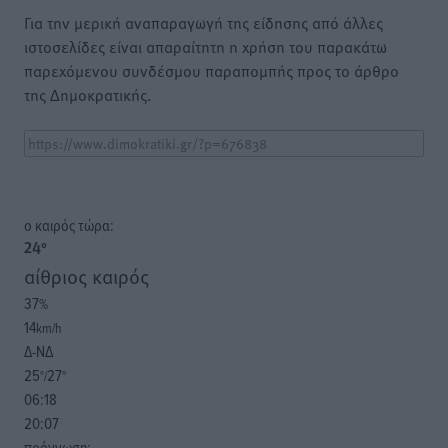
Για την μερική αναπαραγωγή της είδησης από άλλες
ιστοσελίδες είναι απαραίτητη η χρήση του παρακάτω
παρεχόμενου συνδέσμου παραπομπής προς το άρθρο
της Δημοκρατικής.
o καιρός τώρα:
24
°
αίθριος καιρός
37
%
14
km/h
Δ-ΝΔ
25
27
°/
°
06:18
20:07
πρόγνωση: