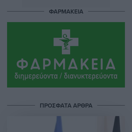
Ακαδημίας
Αθλητικά
•
πριν 14 ώρες
ΦΑΡΜΑΚΕΙΑ
Ιππότες: Με το βλέμμα στραμμένο στο μέλλον
Αθλητικά
•
πριν 14 ώρες
ΠΑΜΕ ΣΤΟΙΧΗΜΑ: Περισσότερα από 95 εκατομμύρια
ευρώ σε κέρδη μοίρασε τον Ιούλιο
Αθλητικά
•
πριν 14 ώρες
Ολοκλήρωση του έργου αναβάθμισης των
υποδομών του Νεστορίδειου Μελάθρου
Τοπικές Ειδήσεις
•
πριν 14 ώρες
ΠΡΟΣΦΑΤΑ ΑΡΘΡΑ
Γ.Σ. Διαγόρας: Στα «κυανέρυθρα» ο Janni Pembe
Αθλητικά
•
πριν 16 ώρες