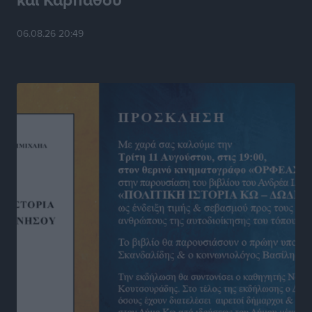
Στίβος: Οι βαθμολογίες των συλλόγων της
06.08.26 20:49
Δωδεκανήσου
Αθλητικά
•
πριν 17 ώρες
Νέες ταυτότητες: Ποιοι πρέπει να τις αλλάξουν άμεσα
και ποιοι όχι
Ειδήσεις
•
πριν 17 ώρες
Στον Ιπποκράτη η Μαρία Βλάχου
Αθλητικά
•
πριν 17 ώρες
Οικονομική ενίσχυση για συντήρηση στο κλειστό της
Καρπάθου
Αθλητικά
•
πριν 17 ώρες
Στάθης Αντωνάς: Ένα βήμα πριν από επαγγελματικό