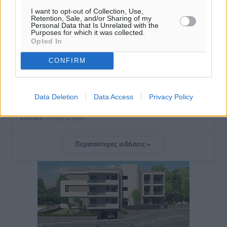
I want to opt-out of Collection, Use,
Σε κόκκινο συναγερμό επτά Περιφέρειες – Οι οδηγίες
Retention, Sale, and/or Sharing of my
Personal Data that Is Unrelated with the
της Πολιτικής Προστασίας και ο Χάρτης Πρόβλεψης
Purposes for which it was collected.
Opted In
Πυρκαγιάς
Ειδήσεις
•
πριν 2 ώρες
CONFIRM
ΑΑΔΕ: Αυξάνονται οι «καρφωτές» για φοροδιαφυγή
– Στο μικροσκόπιο τουριστικοί προορισμοί, ταμειακές
Data Deletion
Data Access
Privacy Policy
και συναλλαγές POS
Ειδήσεις
•
πριν 2 ώρες
Περισσότερες ειδήσεις
Δημόσιο: Το νέο καθεστώς επιλογής προϊσταμένων, τι
προβλέπει το νομοσχέδιο του Υπ. Εσωτερικών
Ειδήσεις
•
πριν 2 ώρες
Ποιες κατηγορίες καταστημάτων συγκεντρώνουν τη
μεγαλύτερη κίνηση
Ειδήσεις
•
πριν 2 ώρες