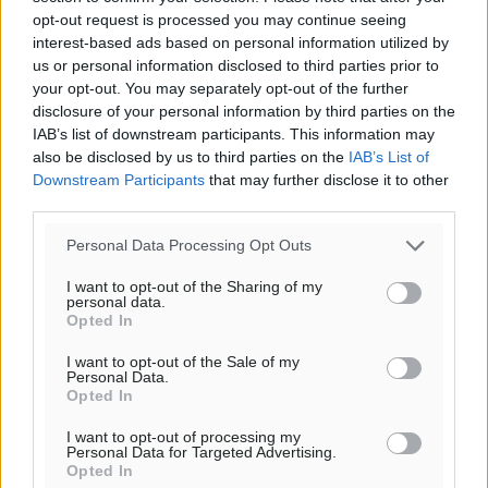
Ροή ειδήσεων
opt-out request is processed you may continue seeing
interest-based ads based on personal information utilized by
us or personal information disclosed to third parties prior to
Την Παρασκευή 21 Αυγούστου η τελετή εγκαινίων
your opt-out. You may separately opt-out of the further
του νέου Περιφερειακού Πολυδύναμου Ιατρείου
disclosure of your personal information by third parties on the
Γενναδίου παρουσία του Άδωνι Γεωργιάδη
IAB’s list of downstream participants. This information may
Τοπικές Ειδήσεις
•
πριν 2 λεπτά
also be disclosed by us to third parties on the
IAB’s List of
Downstream Participants
that may further disclose it to other
third parties.
Στη Λέρο ο πρόεδρος του ΠΑΣΟΚ Νίκος Ανδρουλάκης
Τοπικές Ειδήσεις
•
πριν 28 λεπτά
Personal Data Processing Opt Outs
I want to opt-out of the Sharing of my
Στα 2-2,35 GW ο στόχος για τα πρώτα υπεράκτια
personal data.
Opted In
αιολικά πάρκα που θα λειτουργήσουν στη χώρα μας
Ειδήσεις
•
πριν 2 ώρες
I want to opt-out of the Sale of my
Personal Data.
Opted In
Η Ελλάδα κρατά το τουριστικό momentum, παρά τις
I want to opt-out of processing my
γεωπολιτικές αναταράξεις
Personal Data for Targeted Advertising.
Ειδήσεις
•
πριν 2 ώρες
Opted In