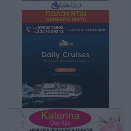
Αστυπάλαια: Το φως που μένει αναμμένο στο κάστρο
Τοπικές Ειδήσεις
•
πριν 2 ώρες
Τουρισμός: «Φτωχός συγγενής κάμπινγκ και
τροχόσπιτα
Ειδήσεις
•
πριν 2 ώρες
Έφυγε από τη ζωή ο επί σειρά ετών εφημέριος στον
ιερό Ναό του Αγίου Νικολάου Παστίδας Μιχαήλ
Καψάλης
Τοπικές Ειδήσεις
•
πριν 20 ώρες
Αποκαλυπτήρια για την «Ατζέντα 2030» από το βήμα
της ΔΕΘ
Ειδήσεις
•
πριν 22 ώρες