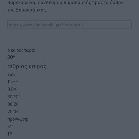
παρεχόμενου συνδέσμου παραπομπής προς το άρθρο
της Δημοκρατικής.
o καιρός τώρα:
30
°
αίθριος καιρός
76
%
11
km/h
Β-ΒΑ
30
31
°/
°
06:20
20:04
πρόγνωση:
31
°
ΤΡ