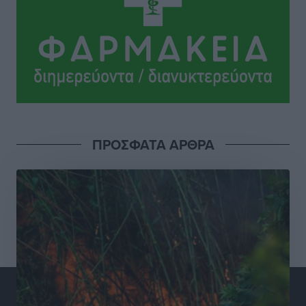
και συνεργασία Ρόδου με το Αττικόν για το
Ακτινοθεραπευτικό
Τοπικές Ειδήσεις
•
πριν 11 ώρες
Σούπερ μάρκετ: Διευρύνεται η εθνική πρωτοβουλία
για τις τιμές – Eρχονται νέες συμμετοχές εταιρειών
Ειδήσεις
•
πριν 11 ώρες
ΠΡΟΣΦΑΤΑ ΑΡΘΡΑ
Συνελήφθησαν έξι άτομα για ηχορύπανση από
καταστήματα στο Νότιο Αιγαίο
Τοπικές Ειδήσεις
•
πριν 11 ώρες
15 Αυγούστου 2026: Πώς θα πληρωθούν όσοι
εργαστούν την αργία – Τι ισχύει για πενθήμερο,
εξαήμερο και άδειες
Ειδήσεις
•
πριν 11 ώρες
Πλούσιο πολιτιστικό πρόγραμμα τον Αύγουστο από