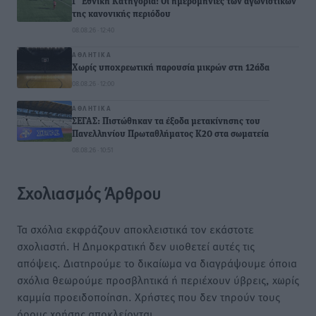
Γ’ Εθνική Κατηγορία: Οι ημερομηνίες των αγωνιστικών
της κανονικής περιόδου
08.08.26 · 12:40
ΑΘΛΗΤΙΚΆ
Χωρίς υποχρεωτική παρουσία μικρών στη 12άδα
08.08.26 · 12:00
ΑΘΛΗΤΙΚΆ
ΣΕΓΑΣ: Πιστώθηκαν τα έξοδα μετακίνησης του
Πανελληνίου Πρωταθλήματος Κ20 στα σωματεία
08.08.26 · 10:51
Σχολιασμός Άρθρου
Τα σχόλια εκφράζουν αποκλειστικά τον εκάστοτε
σχολιαστή. Η Δημοκρατική δεν υιοθετεί αυτές τις
απόψεις. Διατηρούμε το δικαίωμα να διαγράψουμε όποια
σχόλια θεωρούμε προσβλητικά ή περιέχουν ύβρεις, χωρίς
καμμία προειδοποίηση. Χρήστες που δεν τηρούν τους
όρους χρήσης αποκλείονται.