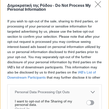
Δημοκρατική της Ρόδου -
Do Not Process My
Personal Information
If you wish to opt-out of the sale, sharing to third parties, or
processing of your personal or sensitive information for
targeted advertising by us, please use the below opt-out
section to confirm your selection. Please note that after your
opt-out request is processed you may continue seeing
interest-based ads based on personal information utilized by
us or personal information disclosed to third parties prior to
your opt-out. You may separately opt-out of the further
disclosure of your personal information by third parties on the
IAB’s list of downstream participants. This information may
also be disclosed by us to third parties on the
IAB’s List of
Downstream Participants
that may further disclose it to other
Ροή ειδήσεων
third parties.
Personal Data Processing Opt Outs
Καιρός «hot – dry – windy» τις επόμενες 48 ώρες στη
I want to opt-out of the Sharing of my
χώρα
personal data.
Opted In