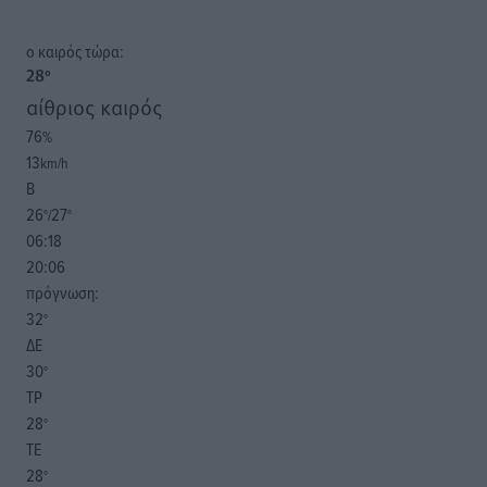
o καιρός τώρα:
28
°
αίθριος καιρός
76
%
13
km/h
Β
26
27
°/
°
06:18
20:06
πρόγνωση:
32
°
ΔΕ
30
°
ΤΡ
28
°
ΤΕ
28
°