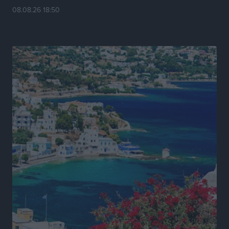
Πρωτάθλημα Καλαθοσφαίρισης Δικηγορικών
08.08.26 18:50
Συλλόγων Ελλάδας και Κύπρου: Η Ρόδος φιλοξένησε
με επιτυχία την 17η διοργάνωση
Αθλητικά
•
πριν 12 ώρες
Φοιτητική στέγη: «Φωτιά» τα ενοίκια σε Αθήνα και
Θεσσαλονίκη – Έως 800 ευρώ στο Ρέθυμνο
Ειδήσεις
•
πριν 13 ώρες
Η Τουρκία σε νέο «κρεσέντο» προκλήσεων στο Αιγαίο
με 18 παραβάσεις και παραβιάσεις
Ειδήσεις
•
πριν 13 ώρες
Θερινές εκπτώσεις 2026 έως τις 31 Αυγούστου – Τι
πρέπει να προσέξουν οι καταναλωτές
Ειδήσεις
•
πριν 13 ώρες
ΑΔΜΗΕ: Ολοκληρώνεται η ηλεκτρική διασύνδεση των