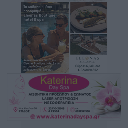
επιβάτες και 55 κρουαζιερόπλοια
Τοπικές Ειδήσεις
•
πριν 4 ώρες
Γ’ Εθνική Κατηγορία: Οι ημερομηνίες των
αγωνιστικών της κανονικής περιόδου
Αθλητικά
•
πριν 10 ώρες
Συνελήφθησαν δύο άτομα στην Κάρπαθο για άγρα
πελατών
Τοπικές Ειδήσεις
•
πριν 10 ώρες
Χωρίς υποχρεωτική παρουσία μικρών στη 12άδα
Αθλητικά
•
πριν 10 ώρες
Ο Πελεκάνος, οι ανεμογεννήτριες και μια κοινότητα
που κανείς δεν ρώτησε
Δημο-Κρίσεις
•
πριν 10 ώρες