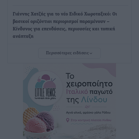
Γιάννης Χατζής για το νέο Ειδικό Χωροταξικό: Οι
βασικοί οριζόντιοι περιορισμοί παραμένουν –
Κίνδυνος για επενδύσεις, περιουσίες και τοπική
ανάπτυξη
Τοπικές Ειδήσεις
•
πριν 4 ώρες
Περισσότερες ειδήσεις
Ευ. Τουρνάς: Απέναντι σε ακραία καιρικά φαινόμενα
δεν υπάρχουν περιθώρια εφησυχασμού
Ειδήσεις
•
πριν 4 ώρες
Στον Άγιο Νικόλαο Χάλκης ανοίγει ξανά το
ανανεωμένο εκκλησιαστικό μουσείο από τη Λέσχη
Lions Χάλκης
Τοπικές Ειδήσεις
•
πριν 4 ώρες
Ρόδος: «Βουλιάζει» από τουρίστες – Πάνω από 1 εκατ.