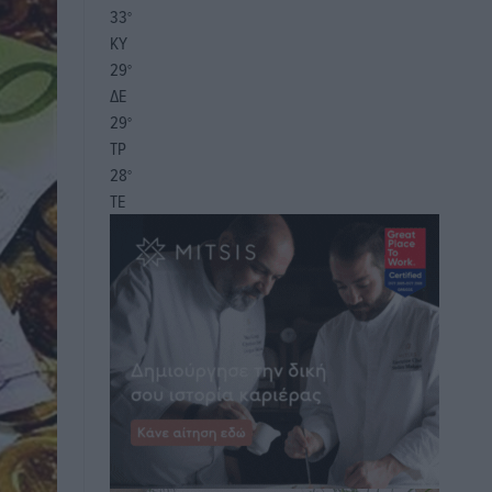
33
°
ΚΥ
29
°
ΔΕ
29
°
ΤΡ
28
°
ΤΕ