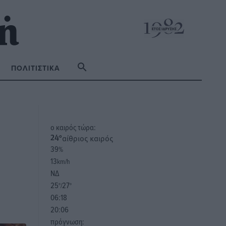
ΠΟΛΙΤΙΣΤΙΚΆ
o καιρός τώρα:
αίθριος καιρός
24
°
39
%
13
km/h
ΝΔ
25
27
°/
°
06:18
20:06
πρόγνωση: