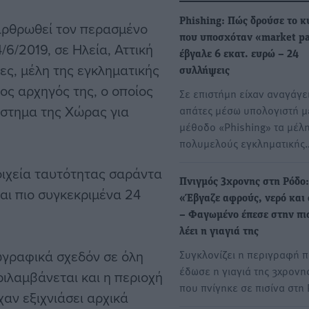
Phishing: Πώς δρούσε το 
αρθρωθεί τον περασμένο
που υποσχόταν «market pa
/6/2019, σε Ηλεία, Αττική
έβγαλε 6 εκατ. ευρώ – 24
ες, μέλη της εγκληματικής
συλλήψεις
ος αρχηγός της, ο οποίος
Σε επιστήμη είχαν αναγάγει
άστημα της Χώρας για
απάτες μέσω υπολογιστή μ
μέθοδο «Phishing» τα μέλ
πολυμελούς εγκληματικής
οιχεία ταυτότητας σαράντα
Πνιγμός 3χρονης στη Ρόδο:
ι πιο συγκεκριμένα 24
«Έβγαζε αφρούς, νερό και
– Φαγωμένο έπεσε στην πι
λέει η γιαγιά της
ωγραφικά σχεδόν σε όλη
Συγκλονίζει η περιγραφή 
έδωσε η γιαγιά της 3χρονη
ριλαμβάνεται και η περιοχή
που πνίγηκε σε πισίνα στη
χαν εξιχνιάσει αρχικά