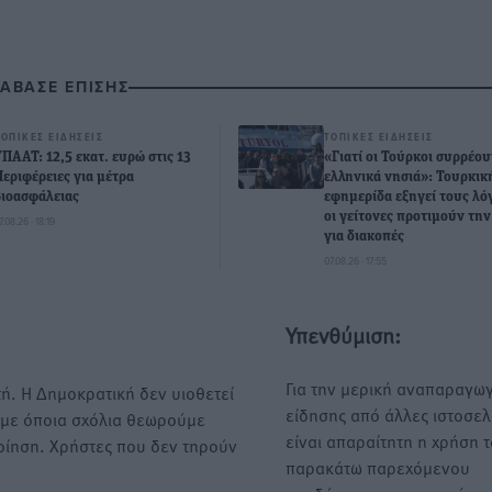
ΙΑΒΑΣΕ ΕΠΙΣΗΣ
ΤΟΠΙΚΈΣ ΕΙΔΉΣΕΙΣ
ΤΟΠΙΚΈΣ ΕΙΔΉΣΕΙΣ
ΥΠΑΑΤ: 12,5 εκατ. ευρώ στις 13
«Γιατί οι Τούρκοι συρρέου
Περιφέρειες για μέτρα
ελληνικά νησιά»: Τουρκικ
βιοασφάλειας
εφημερίδα εξηγεί τους λό
οι γείτονες προτιμούν τη
7.08.26 · 18:19
για διακοπές
07.08.26 · 17:55
Υπενθύμιση:
Για την μερική αναπαραγωγ
ή. Η Δημοκρατική δεν υιοθετεί
είδησης από άλλες ιστοσελ
υμε όποια σχόλια θεωρούμε
είναι απαραίτητη η χρήση 
οίηση. Χρήστες που δεν τηρούν
παρακάτω παρεχόμενου