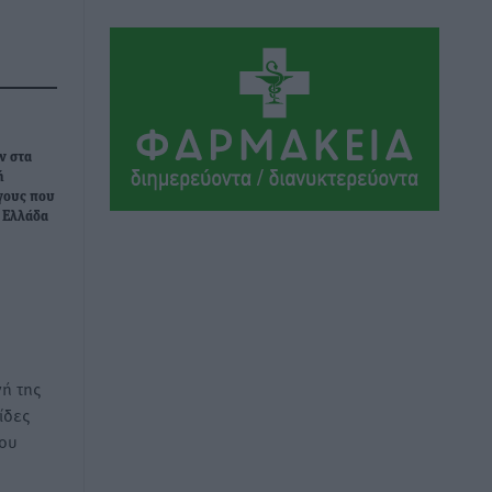
Αθλητικά
•
πριν 16 ώρες
Συνελήφθη 37χρονη στη Ρόδο γιατί
είχε αφήσει τα τρία ανήλικα παιδιά της
χωρίς επιτήρηση
Τοπικές Ειδήσεις
•
πριν 17 ώρες
ν στα
ή
γους που
Σταυρός Καλυθιών: Απέκτησε την
ν Ελλάδα
Φωτεινή Πιζάνια
Αθλητικά
•
πριν 17 ώρες
Το Yucatan Show έρχεται στη Ρόδο με
τον Frankie Lluc
Πολιτιστικά
•
πριν 18 ώρες
ή της
ίδες
του
Σι Τζέι Χάρις: «Να πανηγυρίσουμε
πολλές νίκες μαζί»