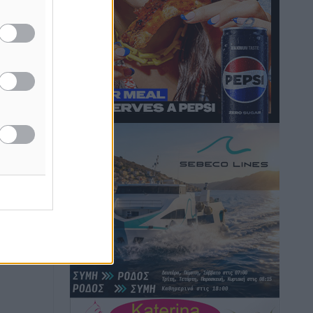
Τοπικές Ειδήσεις
•
πριν 14 ώρες
Iατρικός Σύλλογος Ροδου προς Α.
Γεωργιάδη: Στρατηγικές Προτάσεις για
την Ενίσχυση της Δημόσιας Υγείας στη
Νησιωτική Ελλάδα και στα
Νοσοκομεία της Γ΄ Ζώνης
Τοπικές Ειδήσεις
•
πριν 14 ώρες
Πάνθηρες: Ξεκίνησαν αισιόδοξοι για
την παρθενική “πτήση” τους
Αθλητικά
•
πριν 14 ώρες
Άρης Αρχαγγέλου: Στο πλευρό του
άτυχου Ιάκωβου Θωμά
Αθλητικά
•
πριν 14 ώρες