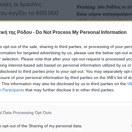
ποίες οι δράστες
Phishing: Δύο Ροδίτες κι έ
ου αγγίζει τα 600.000
Κώος κύριοι κατηγορούμεν
κύκλωμα που υποσχόταν «
pass»
ική της Ρόδου -
Do Not Process My Personal Information
• 155 μέλη στην εγκληματι
σε βάρος επιχειρηματιών,
οργάνωση που είχε κέρδη 
ο Αιτωλικό, στο Αγρίνιο,
to opt-out of the sale, sharing to third parties, or processing of your per
ευρώ…
formation for targeted advertising by us, please use the below opt-out s
τα Ιωάννινα, στη
r selection. Please note that after your opt-out request is processed y
ία, στην Εύβοια, στην
eing interest-based ads based on personal information utilized by us or
Πολεοδομία Ρόδου: Έως κα
disclosed to third parties prior to your opt-out. You may separately opt-
ιλήνη, στην Κρήτη, στις
χιλιάδες ευρώ ζητούσαν τα
losure of your personal information by third parties on the IAB’s list of
νησιά στα Δωδεκάνησα.
του κυκλώματος - Τα «μαρ
. This information may also be disclosed by us to third parties on the
IA
Participants
that may further disclose it to other third parties.
το «γράσο» και ο «ξάδελφ
Συνεχίζονται οι αποκαλύψει
 οργάνωσης, από την
την δράση του κυκλώματος
ατος Ασφαλείας
l Data Processing Opt Outs
Πολεοδομίας Ρόδου, η…
o opt-out of the Sharing of my personal data.