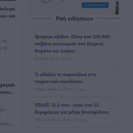
κύκλωμα
Ροή ειδήσεων
ss» και
Τριήμερο εξόδου: Πάνω από 129.000
 τις
επιβάτες αναχωρούν από Πειραιά,
ε τη
Ραφήνα και Λαύριο
η
Ειδήσεις
•
πριν 13 ώρες
…
Τι αλλάζει το χωροταξικό στις
τουριστικές επενδύσεις
 φαγητό
Τοπικές Ειδήσεις
•
πριν 13 ώρες
σίνα»,
ΥΠΑΑΤ: 12,5 εκατ. ευρώ στις 13
που
Περιφέρειες για μέτρα βιοασφάλειας
ς
Τοπικές Ειδήσεις
•
πριν 13 ώρες
 Ρόδο,…