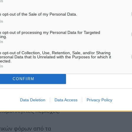
In
πόλοιπα βασικά μέλη της
ν υποψηφίων θυμάτων,
o opt-out of the Sale of my Personal Data.
 συνήθως ως διευθυντής
In
ς ότι είναι δικαιούχοι
to opt-out of processing my Personal Data for Targeted
ing.
ων από:
In
o opt-out of Collection, Use, Retention, Sale, and/or Sharing
ΠΑ) για ανακαίνιση
ersonal Data that Is Unrelated with the Purposes for which it
lected.
ών ναών,
In
CONFIRM
ΑΚΕ),
Data Deletion
Data Access
Privacy Policy
λαίσιο αποκατάστασης
εισμόπληκτες περιοχές.
τικών φόρων από τα