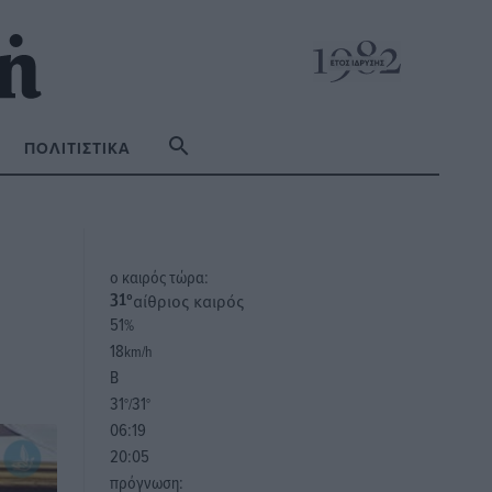
ΠΟΛΙΤΙΣΤΙΚΆ
o καιρός τώρα:
αίθριος καιρός
31
°
51
%
18
km/h
Β
31
31
°/
°
06:19
20:05
πρόγνωση: