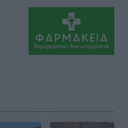
Μαρία Εκμεκτσίογλου: Η πίστη μου
είναι το μεγαλύτερο στήριγμα μου – Το
προσκύνημα στην ιερά Μονή
Πανορμίτη
Τοπικές Ειδήσεις
•
πριν 7 ώρες
Ακαθάριστα οικόπεδα: Τι γίνεται όταν
ο ιδιοκτήτης δεν τα καθαρίσει – Πώς
κινούνται δήμοι και ΠΣ, ποιος
πληρώνει τον λογαριασμό
Τοπικές Ειδήσεις
•
πριν 7 ώρες
Πού κινούνται οι κρατήσεις last
minute σε Ελλάδα από Γερμανούς
Ειδήσεις
•
πριν 7 ώρες
Οδηγός στη Ρόδο τράκαρε σταθμευμένο