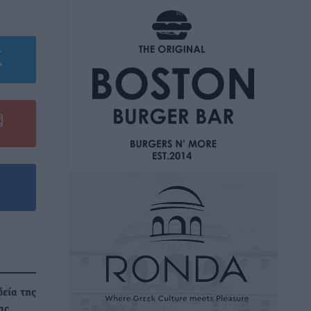
εία της
ας