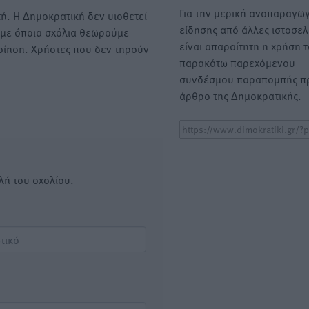
Για την μερική αναπαραγωγ
ή. Η Δημοκρατική δεν υιοθετεί
είδησης από άλλες ιστοσελ
υμε όποια σχόλια θεωρούμε
είναι απαραίτητη η χρήση 
οίηση. Χρήστες που δεν τηρούν
παρακάτω παρεχόμενου
συνδέσμου παραπομπής πρ
άρθρο της Δημοκρατικής.
λή του σχολίου.