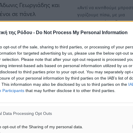
 Άδωνις Γεωργιάδης και
«Αντί να κινηθούμε μπροστ
ένοι σε πάνελ
γυρίζουμε πίσω, με μια
αναχρονιστική και ξεπερα
αντίληψη…
ική της Ρόδου -
Do Not Process My Personal Information
ιο με υποννοούμενο:
Πυρά ξενοδόχων προς κυβ
to opt-out of the sale, sharing to third parties, or processing of your per
ΟΝΝΕΔ, αλλά εδώ η Ελλάδα
για τέλος ανθεκτικότητας κ
formation for targeted advertising by us, please use the below opt-out s
χοληθούμε…».
r selection. Please note that after your opt-out request is processed y
Airbnb - Τα αιτήματα
eing interest-based ads based on personal information utilized by us or
Τι ζητούν για το τέλος
disclosed to third parties prior to your opt-out. You may separately opt-
“Ναι” δεν ήταν
ανθεκτικότητας και τη ρύθ
losure of your personal information by third parties on the IAB’s list of
πλαισίου βραχυχρόνιων…
ά θα τεθούν ζητήματα τις
. This information may also be disclosed by us to third parties on the
IA
Participants
that may further disclose it to other third parties.
μάδας της ΝΔ, ζήτησε ο
l Data Processing Opt Outs
o opt-out of the Sharing of my personal data.