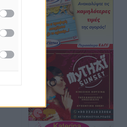
Τουρνάς για φωτιές: «Κανένα
περιθώριο εφησυχασμού» – Σε πλήρη
ετοιμότητα ο μηχανισμός
Ειδήσεις
•
πριν 5 ώρες
Καιρός: Επιμένουν οι υψηλές
θερμοκρασίες – Ισχυρά μελτέμια έως 9
μποφόρ, σε «Red Code» 6 περιοχές
Τοπικές Ειδήσεις
•
πριν 6 ώρες
Τα φοιτητικά ενοίκια «τινάζουν στον
άζουν
ιακούς
αέρα» τους οικογενειακούς
προϋπολογισμούς
Ειδήσεις
•
πριν 6 ώρες
Δύο νέοι ξενώνες παραδόθηκαν στις
Ένοπλες Δυνάμεις στη νήσο Ρω