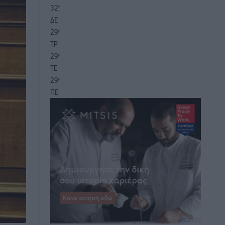
32
°
ΔΕ
29
°
ΤΡ
29
°
ΤΕ
29
°
ΠΕ