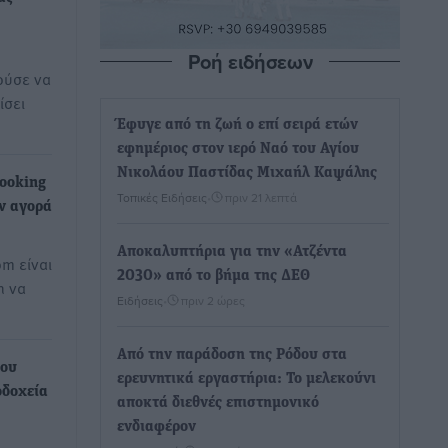
Ροή ειδήσεων
ούσε να
ίσει
Έφυγε από τη ζωή ο επί σειρά ετών
εφημέριος στον ιερό Ναό του Αγίου
Νικολάου Παστίδας Μιχαήλ Καψάλης
ooking
Τοπικές Ειδήσεις
•
πριν 21 λεπτά
ν αγορά
Αποκαλυπτήρια για την «Ατζέντα
om είναι
2030» από το βήμα της ΔΕΘ
η να
Ειδήσεις
•
πριν 2 ώρες
Από την παράδοση της Ρόδου στα
που
ερευνητικά εργαστήρια: Το μελεκούνι
οδοχεία
αποκτά διεθνές επιστημονικό
ενδιαφέρον