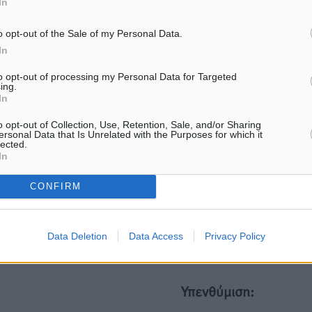
In
ματα αναζήτησης
o opt-out of the Sale of my Personal Data.
In
ε μας στο Google News ★ ↗
to opt-out of processing my Personal Data for Targeted
ήστε
ing.
In
o opt-out of Collection, Use, Retention, Sale, and/or Sharing
ersonal Data that Is Unrelated with the Purposes for which it
lected.
In
ΙΑΒΑΣΕ ΕΠΙΣΗΣ
CONFIRM
ΕΙΔΉΣΕΙΣ
ΕΙΔΉΣΕΙΣ
Τουρνάς για φωτιές: «Κανένα
Τα φοιτητικά ενοίκια «τιν
περιθώριο εφησυχασμού» – Σε
στον αέρα» τους οικογενε
πλήρη ετοιμότητα ο μηχανισμός
προϋπολογισμούς
Data Deletion
Data Access
Privacy Policy
9.08.26 · 11:12
09.08.26 · 10:24
Υπενθύμιση: