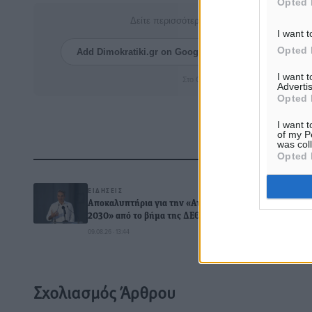
Opted 
Δείτε περισσότερα άρθρα μας στα αποτελέσ
I want t
Opted 
Add Dimokratiki.gr on Google ↗
Ακολουθήστ
I want 
Στο Google News πατήστε ★ Ακολουθ
Advertis
Opted 
I want t
of my P
was col
Opted 
Δ
ΕΙΔΉΣΕΙΣ
Αποκαλυπτήρια για την «Ατζέντα
2030» από το βήμα της ΔΕΘ
09.08.26 · 13:44
0
Σχολιασμός Άρθρου