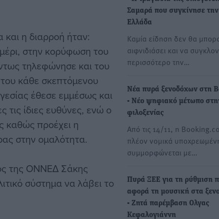
Σαμαρά που συγκίνησε την
Ελλάδα
 και η διαρροή ήταν:
Καμία είδηση δεν θα μπορ
ημέρι, στην κορύφωση του
αιφνιδιάσει και να συγκλον
περισσότερο την…
ντως τηλεφώνησε και του
 του κάθε σκεπτόμενου
Νέα πυρά ξενοδόχων στη B
ηγεσίας έθεσε εμμέσως και
- Νέο ψηφιακό μέτωπο στη
ς τις ίδιες ευθύνες, ενώ ο
φιλοξενίας
ς καθώς προέχει η
Από τις 14/11, η Booking.c
ρας στην ομαλότητα.
πλέον νομικά υποχρεωμέν
συμμορφώνεται με…
ος της ΟΝΝΕΔ Σάκης
λιτικό σύστημα να λάβει το
Πυρά ΞΕΕ για τη ρύθμιση 
αφορά τη μουσική στα ξεν
- Ζητά παρέμβαση Ολγας
Κεφαλογιάννη