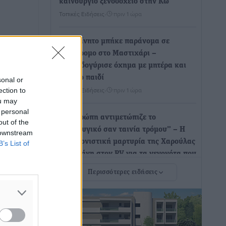
καινούργιο ξενοδοχείο στην Κω
Τοπικές Ειδήσεις
•
πριν 1 ώρα
Αυτοκίνητο μπήκε παράνομα σε
μονόδρομο στο Μαστιχάρι –
Αναποδογύρισε όχημα με μητέρα και
5χρονο παιδί
sonal or
Τοπικές Ειδήσεις
•
πριν 1 ώρα
ection to
ou may
 personal
“Η Ευρώπη αντιμετώπιζε το
out of the
προσφυγικό σαν ταινία τρόμου” – Η
 downstream
συγκλονιστική μαρτυρία της Χαρούλας
B’s List of
Γιασιράνη στον RV για τα γεγονότα που
οδήγησαν στο Σύμφωνο της Λέρου
Περισσότερες ειδήσεις
Τοπικές Ειδήσεις
•
πριν 1 ώρα
Συναυλία με τον Γιάννη Κότσιρα στις
21 Αυγούστου