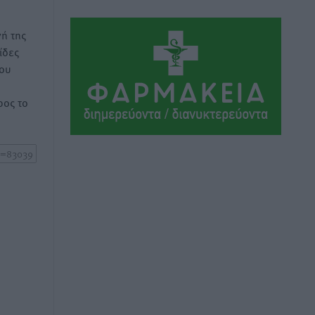
Ολοκλήρωση του έργου αναβάθμισης
των υποδομών του Νεστορίδειου
ή της
Μελάθρου
ίδες
Τοπικές Ειδήσεις
•
πριν 3 ώρες
του
Γ.Σ. Διαγόρας: Στα «κυανέρυθρα» ο
ος το
Janni Pembe
Αθλητικά
•
πριν 4 ώρες
Σύλληψη 21χρονου για ναρκωτικά στη
Ρόδο
Τοπικές Ειδήσεις
•
πριν 4 ώρες
Με 13,1% κάλυψη εργαζομένων από
συλλογικές συμβάσεις, η Ελλάδα στον
“πάτο” της ΕΕ
Απόψεις
•
πριν 5 ώρες