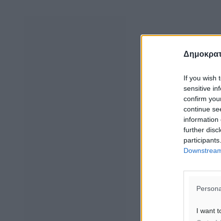
Δημοκρατ
If you wish 
sensitive in
confirm you
continue se
information 
further disc
participants
Downstream 
Persona
I want t