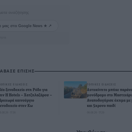
ματα αναζήτησης
ε μας στο Google News ★ ↗
ήστε
ΙΑΒΑΣΕ ΕΠΙΣΗΣ
ΤΟΠΙΚΈΣ ΕΙΔΉΣΕΙΣ
ΤΟΠΙΚΈΣ ΕΙΔΉΣΕΙΣ
Νέο ξενοδοχείο στη Ρόδο για
Αυτοκίνητο μπήκε παράνο
την H Hotels – Χατζηλαζάρου –
μονόδρομο στο Μαστιχάρι
Προχωρά καινούργιο
Αναποδογύρισε όχημα με 
ξενοδοχείο στην Κω
και 5χρονο παιδί
6.08.26 · 17:36
06.08.26 · 17:29