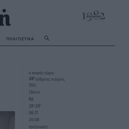
ΠΟΛΙΤΙΣΤΙΚΆ
o καιρός τώρα:
αίθριος καιρός
28
°
55
%
13
km/h
ΒΔ
28
28
°/
°
06:17
20:08
πρόγνωση: