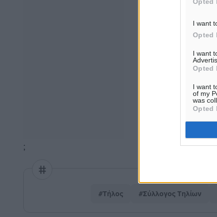
Opted 
I want t
Opted 
I want 
Advertis
Opted 
I want t
of my P
was col
Opted 
;
#Τήλος
#Σύλλογος Τηλίων