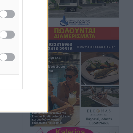
Πολιτιστικά
•
πριν 1 ώρα
Έκτακτη συνεδρίαση της Δημοτικής
Επιτροπής Ρόδου αύριο Παρασκευή 7
Αυγούστου
Τοπικές Ειδήσεις
•
πριν 2 ώρες
ΑΕΡΑ: Δεν σταματάει να ενισχύεται,
νέο απόκτημα ο Μητρόπουλος
Αθλητικά
•
πριν 2 ώρες
Κλεάνθης: Δουλειές μετά ευχαριστιών
στο γήπεδο, ατομικό για δύο
Αθλητικά
•
πριν 2 ώρες
Φοίβος: Εν αναμονή του Νίκου Λαζίδη
Αθλητικά
•
πριν 2 ώρες