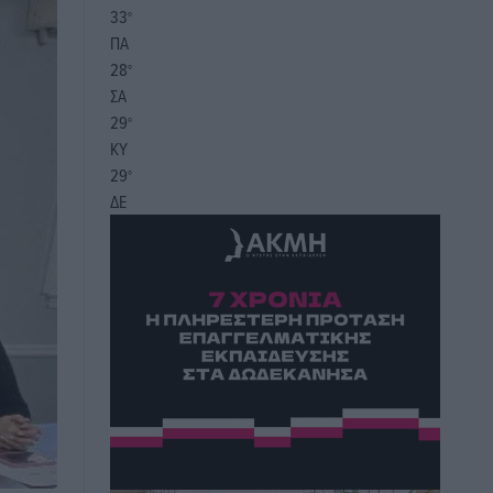
33
°
ΠΑ
28
°
ΣΑ
29
°
ΚΥ
29
°
ΔΕ