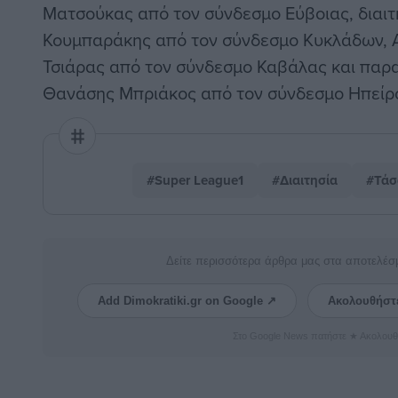
Ματσούκας από τον σύνδεσμο Εύβοιας, διαι
Κουμπαράκης από τον σύνδεσμο Κυκλάδων, 
Τσιάρας από τον σύνδεσμο Καβάλας και παρα
Θανάσης Μπριάκος από τον σύνδεσμο Ηπείρ
#Super League1
#Διαιτησία
#Τάσ
Δείτε περισσότερα άρθρα μας στα αποτελέσ
Add Dimokratiki.gr on Google ↗
Ακολουθήστ
Στο Google News πατήστε ★ Ακολουθ