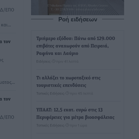
ΕΔ/ΕΠΟ
Ροή ειδήσεων
 και…
Τριήμερο εξόδου: Πάνω από 129.000
α τον
επιβάτες αναχωρούν από Πειραιά,
Ραφήνα και Λαύριο
υς
Ειδήσεις
•
πριν 41 λεπτά
Τι αλλάζει το χωροταξικό στις
ήματος…
τουριστικές επενδύσεις
Τοπικές Ειδήσεις
•
πριν 45 λεπτά
α τον
ΥΠΑΑΤ: 12,5 εκατ. ευρώ στις 13
ΕΔ/ΕΠΟ
Περιφέρειες για μέτρα βιοασφάλειας
Τοπικές Ειδήσεις
•
πριν 1 ώρα