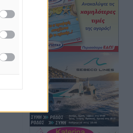
Τοπικές Ειδήσεις
•
πριν 2 ώρες
ή της
Iατρικός Σύλλογος Ροδου προς Α.
ίδες
Γεωργιάδη: Στρατηγικές Προτάσεις για
του
την Ενίσχυση της Δημόσιας Υγείας στη
Νησιωτική Ελλάδα και στα
ος το
Νοσοκομεία της Γ΄ Ζώνης
Τοπικές Ειδήσεις
•
πριν 2 ώρες
Πάνθηρες: Ξεκίνησαν αισιόδοξοι για
την παρθενική “πτήση” τους
Αθλητικά
•
πριν 2 ώρες
Άρης Αρχαγγέλου: Στο πλευρό του
άτυχου Ιάκωβου Θωμά
Αθλητικά
•
πριν 2 ώρες