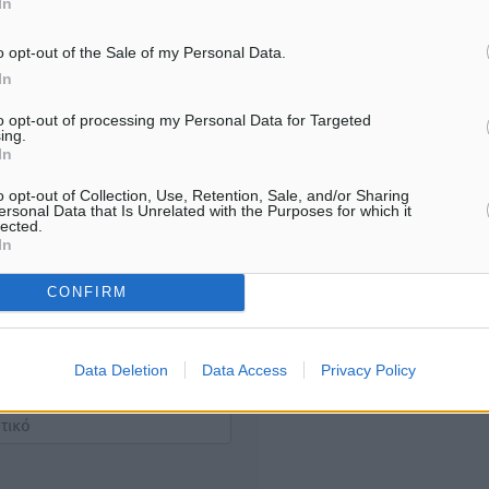
In
Υπενθύμιση:
o opt-out of the Sale of my Personal Data.
Για την μερική αναπαραγωγ
ή. Η Δημοκρατική δεν υιοθετεί
In
είδησης από άλλες ιστοσελ
υμε όποια σχόλια θεωρούμε
είναι απαραίτητη η χρήση 
οίηση. Χρήστες που δεν τηρούν
to opt-out of processing my Personal Data for Targeted
ing.
παρακάτω παρεχόμενου
In
συνδέσμου παραπομπής πρ
άρθρο της Δημοκρατικής.
o opt-out of Collection, Use, Retention, Sale, and/or Sharing
ersonal Data that Is Unrelated with the Purposes for which it
lected.
In
CONFIRM
λή του σχολίου.
Data Deletion
Data Access
Privacy Policy