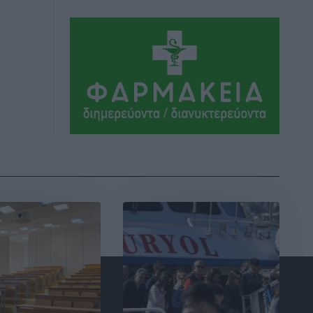
Αθλητικά
•
πριν 4 ώρες
Συνελήφθη 37χρονη στη Ρόδο γιατί
είχε αφήσει τα τρία ανήλικα παιδιά της
χωρίς επιτήρηση
Τοπικές Ειδήσεις
•
πριν 5 ώρες
Σταυρός Καλυθιών: Απέκτησε την
Φωτεινή Πιζάνια
Αθλητικά
•
πριν 5 ώρες
Το Yucatan Show έρχεται στη Ρόδο με
τον Frankie Lluc
Πολιτιστικά
•
πριν 6 ώρες
Σι Τζέι Χάρις: «Να πανηγυρίσουμε
πολλές νίκες μαζί»