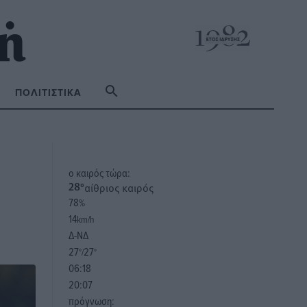
ΠΟΛΙΤΙΣΤΙΚΆ
o καιρός τώρα:
αίθριος καιρός
28
°
78
%
14
km/h
Δ-ΝΔ
27
27
°/
°
06:18
20:07
πρόγνωση: