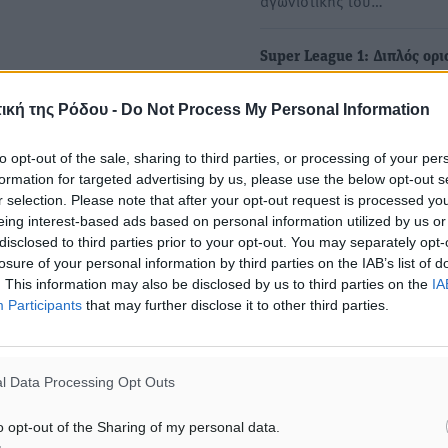
αγωνιστικής του…
Super League 1: Διπλός ορ
για τον Τάσο Σιδηρόπουλο
ική της Ρόδου -
Do Not Process My Personal Information
Ανακοινώθηκαν από την Κ
οι αξιωματούχοι των
to opt-out of the sale, sharing to third parties, or processing of your per
αναμετρήσεων της 16ης
formation for targeted advertising by us, please use the below opt-out s
αγωνιστικής του…
r selection. Please note that after your opt-out request is processed y
eing interest-based ads based on personal information utilized by us or
disclosed to third parties prior to your opt-out. You may separately opt-
losure of your personal information by third parties on the IAB’s list of
. This information may also be disclosed by us to third parties on the
IA
ΙΑΒΑΣΕ ΕΠΙΣΗΣ
Participants
that may further disclose it to other third parties.
ΑΘΛΗΤΙΚΆ
ΑΘΛΗΤΙΚΆ
Άρης Αρχαγγέλου: Στο πλευρό
Φοίβος: Η μεγάλη επιστρ
του άτυχου Ιάκωβου Θωμά
Μπρένο Σαλβατιέρα
l Data Processing Opt Outs
7.08.26 · 16:57
07.08.26 · 16:53
o opt-out of the Sharing of my personal data.