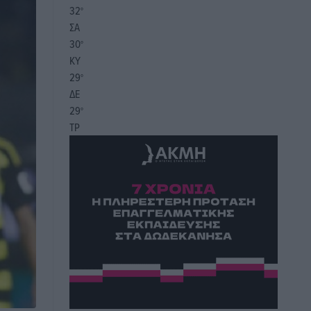
32
°
ΣΑ
30
°
ΚΥ
29
°
ΔΕ
29
°
ΤΡ