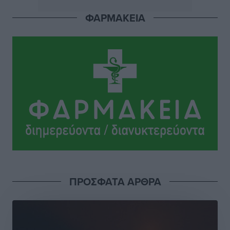
Πού κινούνται οι κρατήσεις last minute σε Ελλάδα
ΦΑΡΜΑΚΕΙΑ
από Γερμανούς
Ειδήσεις
•
πριν 21 ώρες
Οδηγός στη Ρόδο τράκαρε σταθμευμένο αυτοκίνητο,
παρέσυρε 72χρονο και διέφυγε
Τοπικές Ειδήσεις
•
πριν 21 ώρες
Το νέο Ειδικό Χωροταξικό για τον Τουρισμό
ξανασχεδιάζει τον επενδυτικό χάρτη της Ρόδου
Τοπικές Ειδήσεις
•
πριν 22 ώρες
Γιάννης Βασιλάκης: «Η Πρωτοβάθμια Φροντίδα
ΠΡΟΣΦΑΤΑ ΑΡΘΡΑ
Υγείας πρέπει να φτάνει σε κάθε γωνιά – Ενισχύουμε
τις δομές, δεν τις αποδυναμώνουμε»
Συνεντεύξεις
•
πριν 22 ώρες