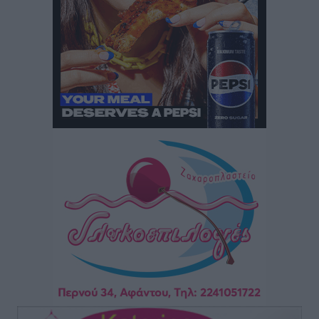
Καιρός: Επιμένουν οι υψηλές θερμοκρασίες – Ισχυρά
μελτέμια έως 9 μποφόρ, σε «Red Code» 6 περιοχές
Τοπικές Ειδήσεις
•
πριν 20 ώρες
Τα φοιτητικά ενοίκια «τινάζουν στον αέρα» τους
οικογενειακούς προϋπολογισμούς
Ειδήσεις
•
πριν 20 ώρες
Δύο νέοι ξενώνες παραδόθηκαν στις Ένοπλες
Δυνάμεις στη νήσο Ρω
Τοπικές Ειδήσεις
•
πριν 20 ώρες
Συνεχίζεται η έξοδος του Αυγούστου – Πάνω από
34.000 αναχωρούν σήμερα μόνο από τον Πειραιά
Ειδήσεις
•
πριν 20 ώρες
Μόνιμες θέσεις στους παιδικούς σταθμούς: Οι