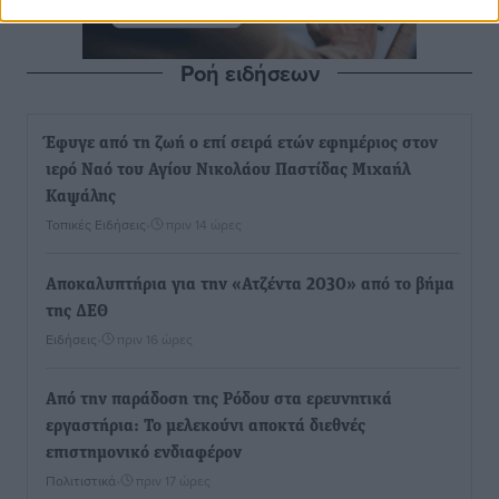
Ροή ειδήσεων
Έφυγε από τη ζωή ο επί σειρά ετών εφημέριος στον
ιερό Ναό του Αγίου Νικολάου Παστίδας Μιχαήλ
Καψάλης
Τοπικές Ειδήσεις
•
πριν 14 ώρες
Αποκαλυπτήρια για την «Ατζέντα 2030» από το βήμα
της ΔΕΘ
Ειδήσεις
•
πριν 16 ώρες
Από την παράδοση της Ρόδου στα ερευνητικά
εργαστήρια: Το μελεκούνι αποκτά διεθνές
επιστημονικό ενδιαφέρον
Πολιτιστικά
•
πριν 17 ώρες