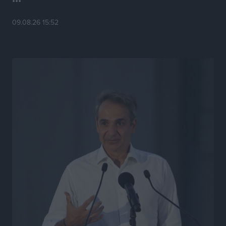
Τσαμπίκα Διαμαντή: Η Ρόδος δεν μπορεί να σχεδιάζει
09.08.26 15:52
το μέλλον της μέσα στην αβεβαιότητα
Συνεντεύξεις
•
πριν 22 ώρες
Η υπογεννητικότητα βάζει λουκέτο σε 11 σχολεία
Πρωτοβάθμιας στα Δωδεκάνησα
Ρεπορτάζ
•
πριν 22 ώρες
Κ. Σπανός: Παρά την αυξημένη τουριστική κίνηση, η
αγορά της Ρόδου κινείται κάτω από τις προσδοκίες
Ρεπορτάζ
•
πριν 22 ώρες
Ο λαγοκέφαλος βρήκε επιτέλους τιμή, μένει να βρεθεί
και σχέδιο
Δημο-Κρίσεις
•
πριν 22 ώρες
Το ΠΑΣΟΚ στα Δωδεκάνησα ψάχνει έξι και του