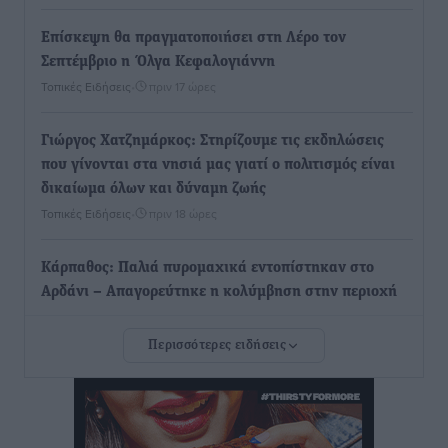
Επίσκεψη θα πραγματοποιήσει στη Λέρο τον
Σεπτέμβριο η Όλγα Κεφαλογιάννη
Τοπικές Ειδήσεις
•
πριν 17 ώρες
Γιώργος Χατζημάρκος: Στηρίζουμε τις εκδηλώσεις
που γίνονται στα νησιά μας γιατί ο πολιτισμός είναι
δικαίωμα όλων και δύναμη ζωής
Τοπικές Ειδήσεις
•
πριν 18 ώρες
Κάρπαθος: Παλιά πυρομαχικά εντοπίστηκαν στο
Αρδάνι – Απαγορεύτηκε η κολύμβηση στην περιοχή
Τοπικές Ειδήσεις
•
πριν 18 ώρες
Περισσότερες ειδήσεις
Τουρνάς για φωτιές: «Κανένα περιθώριο
εφησυχασμού» – Σε πλήρη ετοιμότητα ο μηχανισμός
Ειδήσεις
•
πριν 19 ώρες