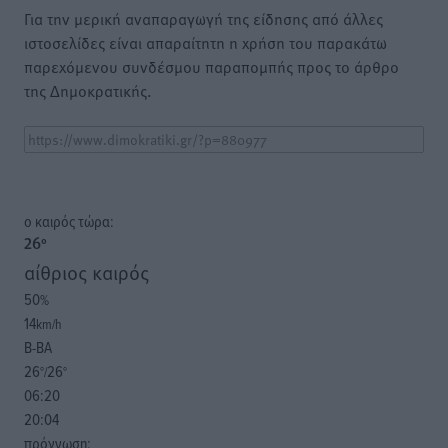
Για την μερική αναπαραγωγή της είδησης από άλλες
ιστοσελίδες είναι απαραίτητη η χρήση του παρακάτω
παρεχόμενου συνδέσμου παραπομπής προς το άρθρο
της Δημοκρατικής.
o καιρός τώρα:
26
°
αίθριος καιρός
50
%
14
km/h
Β-ΒΑ
26
26
°/
°
06:20
20:04
πρόγνωση: