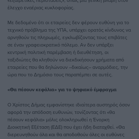
«εξαιρετικές περιστάσεις», όπως μια γενική βλάβη στον
έλεγχο εναέριας κυκλοφορίας.
Με δεδομένο ότι οι εταιρείες δεν φέρουν ευθύνη για το
τεχνικό πρόβλημα της ΥΠΑ, υπάρχει ορατός κίνδυνος να
αρνηθούν τις πληρωμές, εγκλωβίζοντας τους επιβάτες
σε έναν γραφειοκρατικό πόλεμο. Αν δεν υπάρξει
κεντρική πολιτική παρέμβαση ή διευθέτηση, οι
ταξιδιώτες θα κληθούν να διεκδικήσουν χρήματα από
εταιρείες που θα δηλώνουν –δικαίως– αναρμόδιες, την
ώρα που το Δημόσιο τους παραπέμπει σε αυτές.
«Θα πέσουν κεφάλια» για το ψηφιακό έμφραγμα
Ο Χρίστος Δήμας εμφανίστηκε ιδιαίτερα αυστηρός όσον
αφορά την απόδοση ευθυνών, τονίζοντας ότι «θα
πέσουν κεφάλια» μόλις ολοκληρωθεί η Ένορκη
Διοικητική Εξέταση (ΕΔΕ) που έχει ήδη διαταχθεί. «Θα
διερευνηθούν όλα και θα αποδοθούν όλες οι ευθύνες