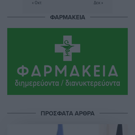
Εθνικός Αρχίπολης: Μεγάλο βήμα προόδου η ίδρυση
« Οκτ
Δεκ »
Ακαδημίας
Αθλητικά
•
πριν 14 ώρες
ΦΑΡΜΑΚΕΙΑ
Ιππότες: Με το βλέμμα στραμμένο στο μέλλον
Αθλητικά
•
πριν 14 ώρες
ΠΑΜΕ ΣΤΟΙΧΗΜΑ: Περισσότερα από 95 εκατομμύρια
ευρώ σε κέρδη μοίρασε τον Ιούλιο
Αθλητικά
•
πριν 14 ώρες
Ολοκλήρωση του έργου αναβάθμισης των
υποδομών του Νεστορίδειου Μελάθρου
Τοπικές Ειδήσεις
•
πριν 15 ώρες
ΠΡΟΣΦΑΤΑ ΑΡΘΡΑ
Γ.Σ. Διαγόρας: Στα «κυανέρυθρα» ο Janni Pembe
Αθλητικά
•
πριν 16 ώρες