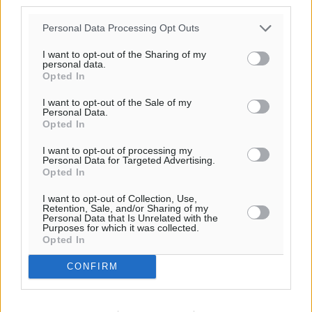
third parties.
Personal Data Processing Opt Outs
I want to opt-out of the Sharing of my
Ροή ειδήσεων
personal data.
Opted In
I want to opt-out of the Sale of my
Η Meridiam ξεκλειδώνει τις έρευνες βυθού στη
Personal Data.
θαλάσσια περιοχή Κάσου και Καρπάθου
Opted In
Τοπικές Ειδήσεις
•
πριν 10 ώρες
I want to opt-out of processing my
Personal Data for Targeted Advertising.
Opted In
Παρουσίαση βιβλίου του Α. Χατζημιχαήλ – Τιμητική
εκδήλωση για τους αυτοδιοικητικούς της Κω
I want to opt-out of Collection, Use,
Retention, Sale, and/or Sharing of my
Πολιτιστικά
•
πριν 11 ώρες
Personal Data that Is Unrelated with the
Purposes for which it was collected.
Opted In
Εγκρίθηκε η ηλεκτρική διασύνδεση Ρόδου και Κω
μέσω υποβρύχιων καλωδίων με την ηπειρωτική
CONFIRM
Ελλάδα
Τοπικές Ειδήσεις
•
πριν 12 ώρες