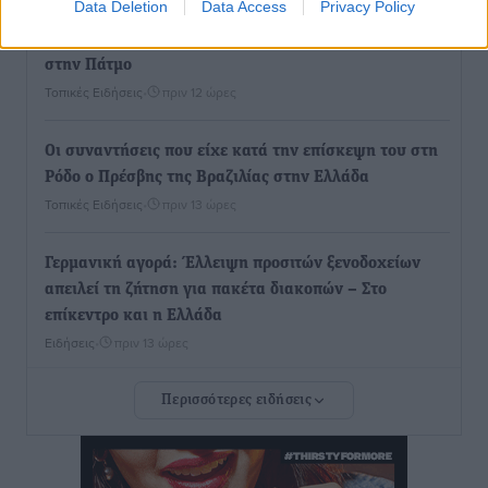
Data Deletion
Data Access
Privacy Policy
Νέο ανακαινισμένο δημοτικό τουριστικό γραφείο
στην Πάτμο
Τοπικές Ειδήσεις
•
πριν 12 ώρες
Οι συναντήσεις που είχε κατά την επίσκεψη του στη
Ρόδο ο Πρέσβης της Βραζιλίας στην Ελλάδα
Τοπικές Ειδήσεις
•
πριν 13 ώρες
Γερμανική αγορά: Έλλειψη προσιτών ξενοδοχείων
απειλεί τη ζήτηση για πακέτα διακοπών – Στο
επίκεντρο και η Ελλάδα
Ειδήσεις
•
πριν 13 ώρες
Περισσότερες ειδήσεις
Νέο ξενοδοχείο στη Ρόδο για την H Hotels –
Χατζηλαζάρου – Προχωρά καινούργιο ξενοδοχείο
στην Κω
Τοπικές Ειδήσεις
•
πριν 13 ώρες