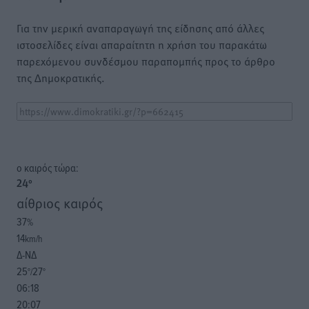
Για την μερική αναπαραγωγή της είδησης από άλλες
ιστοσελίδες είναι απαραίτητη η χρήση του παρακάτω
παρεχόμενου συνδέσμου παραπομπής προς το άρθρο
της Δημοκρατικής.
o καιρός τώρα:
24
°
αίθριος καιρός
37
%
14
km/h
Δ-ΝΔ
25
27
°/
°
06:18
20:07