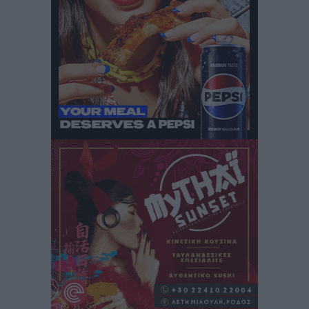
Αυτοκίνητο μπήκε παράνομα σε μονόδρομο στο
Μαστιχάρι – Αναποδογύρισε όχημα με μητέρα και
5χρονο παιδί
Τοπικές Ειδήσεις
•
πριν 13 ώρες
“Η Ευρώπη αντιμετώπιζε το προσφυγικό σαν ταινία
τρόμου” – Η συγκλονιστική μαρτυρία της Χαρούλας
Γιασιράνη στον RV για τα γεγονότα που οδήγησαν στο
Σύμφωνο της Λέρου
Τοπικές Ειδήσεις
•
πριν 13 ώρες
Συναυλία με τον Γιάννη Κότσιρα στις 21 Αυγούστου
Πολιτιστικά
•
πριν 13 ώρες
Έκτακτη συνεδρίαση της Δημοτικής Επιτροπής Ρόδου
αύριο Παρασκευή 7 Αυγούστου