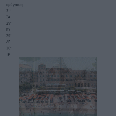
πρόγνωση:
31
°
ΣΑ
29
°
ΚΥ
29
°
ΔΕ
30
°
ΤΡ