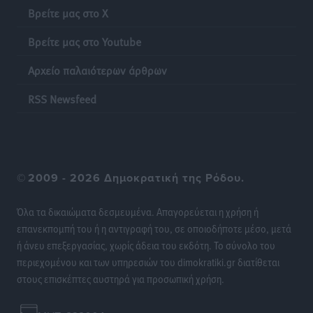
Τοπικές Ειδήσεις
•
πριν 21 ώρες
Βρείτε μας στο X
Βρείτε μας στο Youtube
Ακρίβεια: Σημαντικές οι διατακτικές σίτισης για 3
στους 4 εργαζομένους
Αρχείο παλαιότερων άρθρων
Ειδήσεις
•
πριν 21 ώρες
RSS Newsfeed
Κινητοποίηση της Πυροσβεστικής στην Κάρπαθο, για
τη φωτιά στην περιοχή Σάνταλο
Τοπικές Ειδήσεις
•
πριν 21 ώρες
©
2009 - 2026 Δημοκρατική της Ρόδου.
Η Ρόδος μπαίνει στη διεκδίκηση για τη Μεσογειακή
Πρωτεύουσα Πολιτισμού και Διαλόγου 2028
Όλα τα δικαιώματα δεσμευμένα. Απαγορεύεται η χρήση ή
Τοπικές Ειδήσεις
•
πριν 21 ώρες
επανεκπομπή του ή η αντιγραφή του, σε οποιοδήποτε μέσο, μετά
ή άνευ επεξεργασίας, χωρίς άδεια του εκδότη. Το σύνολο του
περιεχομένου και των υπηρεσιών του dimokratiki.gr διατίθεται
Σύμη: Στον 8ο αγνοούμενο Γερμανό τουρίστα ανήκει η
στους επισκέπτες αυστηρά για προσωπική χρήση.
σορός που εντοπίστηκε
Τοπικές Ειδήσεις
•
πριν 21 ώρες