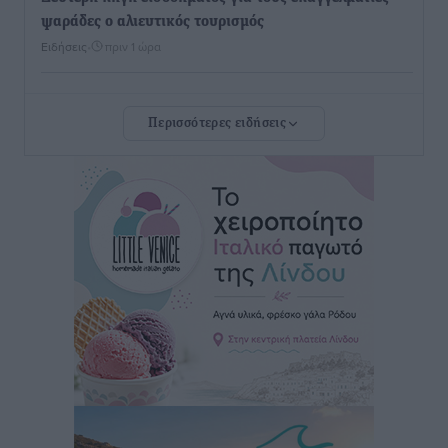
ψαράδες ο αλιευτικός τουρισμός
Ειδήσεις
•
πριν 1 ώρα
Ακαθάριστα οικόπεδα: Τι γίνεται όταν ο ιδιοκτήτης
Περισσότερες ειδήσεις
δεν τα καθαρίσει – Πώς κινούνται δήμοι και ΠΣ,
ποιος πληρώνει τον λογαριασμό
Τοπικές Ειδήσεις
•
πριν 2 ώρες
Πού κινούνται οι κρατήσεις last minute σε Ελλάδα
από Γερμανούς
Ειδήσεις
•
πριν 2 ώρες
Οδηγός στη Ρόδο τράκαρε σταθμευμένο αυτοκίνητο,
παρέσυρε 72χρονο και διέφυγε
Τοπικές Ειδήσεις
•
πριν 2 ώρες
Το νέο Ειδικό Χωροταξικό για τον Τουρισμό