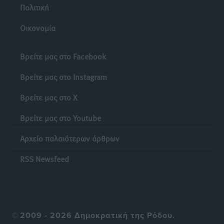
Πολιτική
15 Αυγούστου 2026: Πώς θα πληρωθούν όσοι
Οικονομία
εργαστούν την αργία – Τι ισχύει για πενθήμερο,
εξαήμερο και άδειες
Βρείτε μας στο Facebook
Ειδήσεις
•
πριν 24 ώρες
Βρείτε μας στο Instagram
Βρείτε μας στο X
Βρείτε μας στο Youtube
Αρχείο παλαιότερων άρθρων
RSS Newsfeed
©
2009 - 2026 Δημοκρατική της Ρόδου.