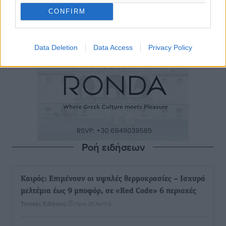
CONFIRM
Data Deletion
Data Access
Privacy Policy
Ροή ειδήσεων
Καιρός: Επιμένουν οι υψηλές θερμοκρασίες – Ισχυρά
μελτέμια έως 9 μποφόρ, σε «Red Code» 6 περιοχές
Τοπικές Ειδήσεις
•
πριν 31 λεπτά