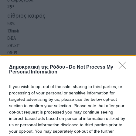
29
°
αίθριος καιρός
58
%
13
km/h
Β-ΒΑ
29
31
°/
°
06:19
20:05
πρόγνωση:
Δημοκρατική της Ρόδου -
Do Not Process My
Personal Information
32
°
ΔΕ
If you wish to opt-out of the sale, sharing to third parties, or
29
°
processing of your personal or sensitive information for
ΤΡ
targeted advertising by us, please use the below opt-out
29
°
section to confirm your selection. Please note that after your
ΤΕ
opt-out request is processed you may continue seeing
29
°
interest-based ads based on personal information utilized by
ΠΕ
us or personal information disclosed to third parties prior to
your opt-out. You may separately opt-out of the further