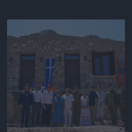
Στον Άγιο Νικόλαο Χάλκης ανοίγει ξανά το
ανανεωμένο εκκλησιαστικό μουσείο από τη Λέσχη
Lions Χάλκης
Τοπικές Ειδήσεις
•
πριν 17 ώρες
Ρόδος: «Βουλιάζει» από τουρίστες – Πάνω από 1 εκατ.
επιβάτες και 55 κρουαζιερόπλοια
Τοπικές Ειδήσεις
•
πριν 17 ώρες
Γ’ Εθνική Κατηγορία: Οι ημερομηνίες των
αγωνιστικών της κανονικής περιόδου
Αθλητικά
•
πριν 22 ώρες
Συνελήφθησαν δύο άτομα στην Κάρπαθο για άγρα
πελατών
Τοπικές Ειδήσεις
•
πριν 23 ώρες