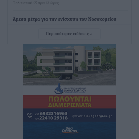
Πολιτιστικά
•
πριν 13 ώρες
Άμεσα μέτρα για την ενίσχυση του Νοσοκομείου
Ρόδου και αντιμετώπιση των ελλείψεων προσωπικού
Περισσότερες ειδήσεις
ανακοίνωσε ο Άδωνις Γεωργιάδης
Τοπικές Ειδήσεις
•
πριν 13 ώρες
Iατρικός Σύλλογος Ροδου προς Α. Γεωργιάδη:
Στρατηγικές Προτάσεις για την Ενίσχυση της
Δημόσιας Υγείας στη Νησιωτική Ελλάδα και στα
Νοσοκομεία της Γ΄ Ζώνης
Τοπικές Ειδήσεις
•
πριν 13 ώρες
Πάνθηρες: Ξεκίνησαν αισιόδοξοι για την παρθενική
“πτήση” τους
Αθλητικά
•
πριν 13 ώρες
Άρης Αρχαγγέλου: Στο πλευρό του άτυχου Ιάκωβου