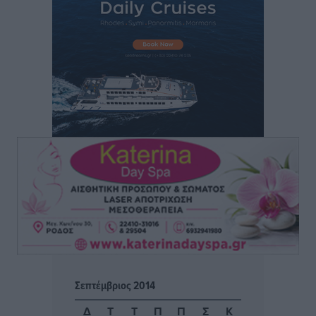
Θωμά
Αθλητικά
•
πριν 13 ώρες
Φοίβος: Η μεγάλη επιστροφή του Μπρένο Σαλβατιέρα
Αθλητικά
•
πριν 13 ώρες
Κλεάνθης: Έτοιμες οι κάρτες διαρκείας της νέας
σεζόν
Αθλητικά
•
πριν 14 ώρες
Ατρόμητος Διμυλιάς: Ο Μαργαρίτης και μία
αδιαπραγμάτευτη φιλοσοφία
Αθλητικά
•
πριν 14 ώρες
Γ.Σ. Διαγόρας: Επέστρεψε στις Ακαδημίες η Ειρήνη
Σεπτέμβριος 2014
Παπαεμμανουήλ
Αθλητικά
•
πριν 15 ώρες
Δ
Τ
Τ
Π
Π
Σ
Κ