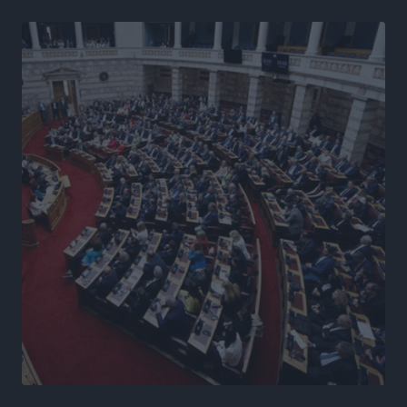
Γ. Χατζημάρκος από το Μέγαρο Μαξίμου: “Ο
τουρισμός μπορεί να γίνει ο μεγαλύτερος πελάτης της
ελληνικής βιομηχανίας”
Τοπικές Ειδήσεις
•
πριν 19 ώρες
Έρευνα ΕΟΤ: Οι Ευρωπαίοι ταξιδιώτες «ψηφίζουν»
Ελλάδα
Ειδήσεις
•
πριν 19 ώρες
Άκυρες οι εγκύκλιοι που δεν αναρτώνται,
υποχρεωτική η δημοσίευσή τους από την 1η
Οκτωβρίου
Ειδήσεις
•
πριν 19 ώρες
Καύσιμα: «Καίνε» οι τιμές και στα νησιά μας – Γιατί
δεν πέφτουν και πότε μπορεί να έρθει αποκλιμάκωση