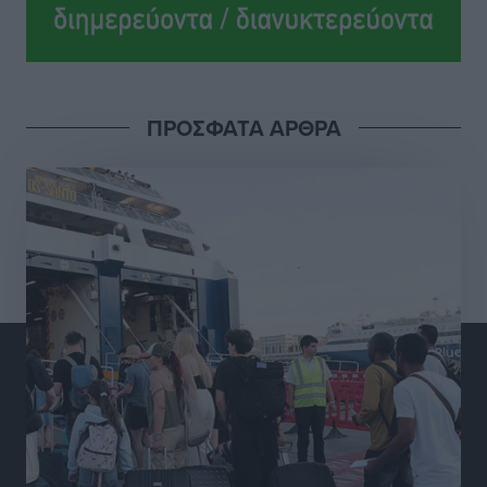
Ροδήλιος: Ο απολογισμός από το Πανελλήνιο
Πρωτάθλημα Πίστας
Αθλητικά
•
πριν 17 ώρες
ΠΡΟΣΦΑΤΑ ΑΡΘΡΑ
Διαγόρας: Μετεγγραφικό ντεμαράζ
Αθλητικά
•
πριν 17 ώρες
Γ.Σ. Διαγόρας: Εντατική προετοιμασία και επιστροφή
Ρίζου στις Ακαδημίες
Αθλητικά
•
πριν 17 ώρες
Εθνική Ανδρών: Ραντεβού στο Telekom Center Athens
Αθλητικά
•
πριν 17 ώρες
ΕΠΟ: Απέσυρε τη στήριξή της στην υποψηφιότητα
του Ινφαντίνο
Αθλητικά
•
πριν 17 ώρες