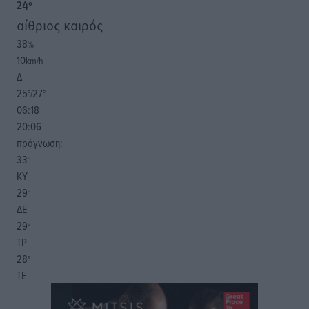
24
°
αίθριος καιρός
38
%
10
km/h
Δ
25
27
°/
°
06:18
20:06
πρόγνωση:
33
°
ΚΥ
29
°
ΔΕ
29
°
ΤΡ
28
°
ΤΕ