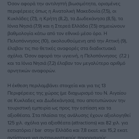
Όσον αφορά την αντιληπτή βιωσιμότητα, ορισμένες
περιφέρειες όπως η Ανατολική Μακεδονία (7,5), οι
Κυκλάδες (7,1), η Κρήτη (8,2), τα Δωδεκάνησα (8,5), τα
Ιόνια Νησιά (7,9) και η Στερεά Ελλάδα (7,5) σημειώνουν
βαθμολογία κάτω από τον εθνικό μέσο όρο. Η
Πελοπόννησος (10), ακολουθούμενη από την Αττική (9),
έλαβαν τις πιο θετικές αναφορές στα διαδικτυακά
σχόλια. Όσον αφορά την υγιεινή, η Πελοπόννησος (7,2 )
και τα Ιόνια Νησιά (7,2) έλαβαν τον μεγαλύτερο αριθμό
αρνητικών αναφορών.
Η έκθεση περιλαμβάνει στοιχεία και για τις 13
Περιφέρειες της χώρας (με διαχωρισμό του Ν. Αιγαίου
σε Κυκλαδες και Δωδεκάνησα), που αποτυπώνουν την
τουριστική εμπειρία ως προς την εστίαση και τα
αξιοθέατα. Στα πλαίσια της ανάλυσης έχουν αξιολογηθεί
125 χιλ. σχόλια για αξιοθέατα (attractions) και 82 χιλ. για
εστιατόρια / bar στην Ελλάδα και 7,8 εκατ. και 15,2 εκατ.
αντίστοιχα για ανταγωνιστικούς προορισμούς.