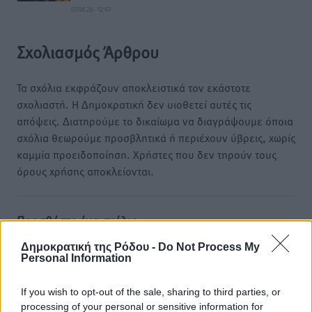
07.08.26 · 12:47
Σχολιασμός Άρθρου
Τα σχόλια εκφράζουν αποκλειστικά τον εκάστοτε
σχολιαστή. Η Δημοκρατική δεν υιοθετεί αυτές τις
απόψεις. Διατηρούμε το δικαίωμα να διαγράψουμε όποια
σχόλια θεωρούμε προσβλητικά ή περιέχουν ύβρεις, χωρίς
καμμία προειδοποίηση. Χρήστες που δεν τηρούν τους
όρους χρήσης αποκλείονται.
Προσθέστε ένα σχόλιο
Δημοκρατική της Ρόδου -
Do Not Process My
Personal Information
Το E-mail δεν θα δημοσιευτεί.
Πρέπει να συμπληρωθούν όλα τα πεδία για την
If you wish to opt-out of the sale, sharing to third parties, or
υποβολή του σχολίου.
processing of your personal or sensitive information for