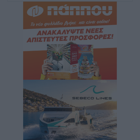
Iατρικός Σύλλογος Ροδου προς Α. Γεωργιάδη:
Στρατηγικές Προτάσεις για την Ενίσχυση της
Δημόσιας Υγείας στη Νησιωτική Ελλάδα και στα
Νοσοκομεία της Γ΄ Ζώνης
Τοπικές Ειδήσεις
•
πριν 7 ώρες
Πάνθηρες: Ξεκίνησαν αισιόδοξοι για την παρθενική
“πτήση” τους
Αθλητικά
•
πριν 7 ώρες
Άρης Αρχαγγέλου: Στο πλευρό του άτυχου Ιάκωβου
Θωμά
Αθλητικά
•
πριν 7 ώρες
Φοίβος: Η μεγάλη επιστροφή του Μπρένο Σαλβατιέρα
Αθλητικά
•
πριν 7 ώρες