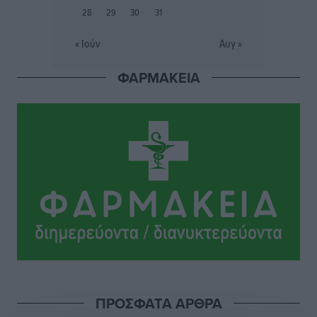
τρία ανήλικα παιδιά της χωρίς επιτήρηση
28
29
30
31
Τοπικές Ειδήσεις
•
πριν 9 ώρες
« Ιούν
Αυγ »
Σταυρός Καλυθιών: Απέκτησε την Φωτεινή Πιζάνια
ΦΑΡΜΑΚΕΙΑ
Αθλητικά
•
πριν 10 ώρες
Το Yucatan Show έρχεται στη Ρόδο με τον Frankie
Lluc
Πολιτιστικά
•
πριν 10 ώρες
Σι Τζέι Χάρις: «Να πανηγυρίσουμε πολλές νίκες μαζί»
Αθλητικά
•
πριν 10 ώρες
Ροδήλιος: Ο απολογισμός από το Πανελλήνιο
Πρωτάθλημα Πίστας
Αθλητικά
•
πριν 10 ώρες
ΠΡΟΣΦΑΤΑ ΑΡΘΡΑ