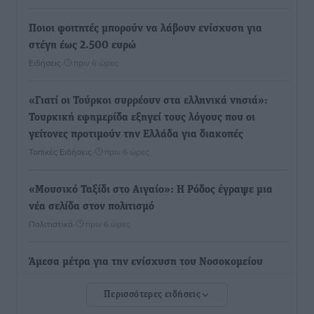
Ποιοι φοιτητές μπορούν να λάβουν ενίσχυση για
στέγη έως 2.500 ευρώ
Ειδήσεις
•
πριν 6 ώρες
«Γιατί οι Τούρκοι συρρέουν στα ελληνικά νησιά»:
Τουρκική εφημερίδα εξηγεί τους λόγους που οι
γείτονες προτιμούν την Ελλάδα για διακοπές
Τοπικές Ειδήσεις
•
πριν 6 ώρες
«Μουσικό Ταξίδι στο Αιγαίο»: Η Ρόδος έγραψε μια
νέα σελίδα στον πολιτισμό
Πολιτιστικά
•
πριν 6 ώρες
Άμεσα μέτρα για την ενίσχυση του Νοσοκομείου
Ρόδου και αντιμετώπιση των ελλείψεων προσωπικού
Περισσότερες ειδήσεις
ανακοίνωσε ο Άδωνις Γεωργιάδης
Τοπικές Ειδήσεις
•
πριν 7 ώρες