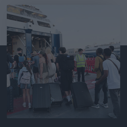
Διαγόρας: Μετεγγραφικό ντεμαράζ
Αθλητικά
•
πριν 10 ώρες
Γ.Σ. Διαγόρας: Εντατική προετοιμασία και επιστροφή
Ρίζου στις Ακαδημίες
Αθλητικά
•
πριν 11 ώρες
Εθνική Ανδρών: Ραντεβού στο Telekom Center Athens
Αθλητικά
•
πριν 11 ώρες
ΕΠΟ: Απέσυρε τη στήριξή της στην υποψηφιότητα
του Ινφαντίνο
Αθλητικά
•
πριν 11 ώρες
Φοίβος Κω: Το «ευχαριστώ» για το 9ο Kos 3X3
Basketball Festival
Αθλητικά
•
πριν 11 ώρες