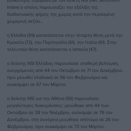
Ειδικότερα, σύμφωνα με τον δείκτη NSI (Net Sentiment
Index) ο οποίος παρουσιάζει την εξέλιξη της
διαδικτυακής φήμης της χώρας κατά την περασμένη
χειμερινή σεζόν…
η Ελλάδα (59) κατατάσσεται στην τέταρτη θέση μετά την
Κροατία (72), την Πορτογαλία (61), την Ιταλία (61). Στην
τελευταία θέση κατατάσσεται η Ισπανία (47).
ο δείκτης NSI Ελλάδας παρουσίασε σταθερή βελτίωση,
ανερχόμενος από 44 τον Οκτώβριο σε 71 τον Δεκέμβριο,
πριν μειωθεί σταδιακά σε 56 τον Φεβρουάριο και
ανακάμψει σε 67 τον Μάρτιο.
ο δείκτης NSI για την Αθήνα (56) παρουσίασε
μεγαλύτερες διακυμάνσεις: μειώθηκε από 44 των
Οκτώβριο σε 38 τον Νοέμβριο, ανέκαμψε σε 76 τον
Δεκέμβριο, στη συνέχεια μειώθηκε απότομα σε 26 τον
Φεβρουάριο, πριν ανακάμψει σε 73 τον Μάρτιο.