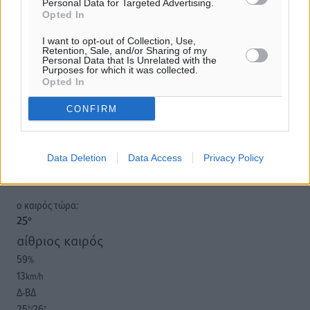
Personal Data for Targeted Advertising.
Opted In
Υπενθύμιση:
I want to opt-out of Collection, Use,
Retention, Sale, and/or Sharing of my
Personal Data that Is Unrelated with the
Για την μερική αναπαραγωγή της είδησης από άλλες
Purposes for which it was collected.
ιστοσελίδες είναι απαραίτητη η χρήση του παρακάτω
Opted In
παρεχόμενου συνδέσμου παραπομπής προς το άρθρο
CONFIRM
της Δημοκρατικής.
Data Deletion
Data Access
Privacy Policy
o καιρός τώρα:
25
°
αίθριος καιρός
59
%
13
km/h
Δ-ΒΔ
25
26
°/
°