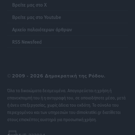
Γονικές παροχές: Οι παγίδες στις μεταφορές
Βρείτε μας στο X
χρημάτων που μπορεί να κοστίσουν σε φόρο
Ειδήσεις
•
πριν 14 ώρες
Βρείτε μας στο Youtube
Αρχείο παλαιότερων άρθρων
Η επόμενη παγκόσμια δύναμη στα υδροπλάνα μπορεί
να είναι η Ελλάδα
RSS Newsfeed
Ειδήσεις
•
πριν 15 ώρες
Στη Σύμη η Φαίη Σκορδά επισκέφθηκε την Ιερά Μονή
του Πανορμίτη
©
2009 - 2026 Δημοκρατική της Ρόδου.
Τοπικές Ειδήσεις
•
πριν 15 ώρες
Όλα τα δικαιώματα δεσμευμένα. Απαγορεύεται η χρήση ή
Σερβία: Ανακάμπτουν οι τουριστικές ροές προς την
επανεκπομπή του ή η αντιγραφή του, σε οποιοδήποτε μέσο, μετά
Ελλάδα
ή άνευ επεξεργασίας, χωρίς άδεια του εκδότη. Το σύνολο του
Ειδήσεις
•
πριν 15 ώρες
περιεχομένου και των υπηρεσιών του dimokratiki.gr διατίθεται
στους επισκέπτες αυστηρά για προσωπική χρήση.
Διακοπές στην Κάρπαθο για τον Γιώργο Γεραπετρίτη
Τοπικές Ειδήσεις
•
πριν 15 ώρες