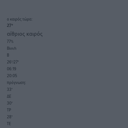
o καιρός τώρα:
27
°
αίθριος καιρός
77
%
8
km/h
Β
26
27
°/
°
06:19
20:05
πρόγνωση:
33
°
ΔΕ
30
°
ΤΡ
28
°
ΤΕ