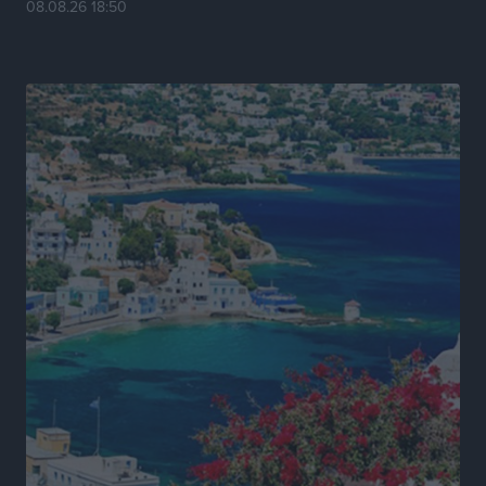
08.08.26 18:50
Πρωτάθλημα Καλαθοσφαίρισης Δικηγορικών
Συλλόγων Ελλάδας και Κύπρου: Η Ρόδος φιλοξένησε
με επιτυχία την 17η διοργάνωση
Αθλητικά
•
πριν 19 ώρες
Φοιτητική στέγη: «Φωτιά» τα ενοίκια σε Αθήνα και
Θεσσαλονίκη – Έως 800 ευρώ στο Ρέθυμνο
Ειδήσεις
•
πριν 19 ώρες
Η Τουρκία σε νέο «κρεσέντο» προκλήσεων στο Αιγαίο
με 18 παραβάσεις και παραβιάσεις
Ειδήσεις
•
πριν 19 ώρες
Θερινές εκπτώσεις 2026 έως τις 31 Αυγούστου – Τι
πρέπει να προσέξουν οι καταναλωτές
Ειδήσεις
•
πριν 19 ώρες