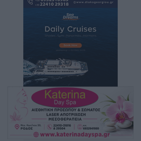
επιβάτες και 55 κρουαζιερόπλοια
Τοπικές Ειδήσεις
•
πριν 11 ώρες
Γ’ Εθνική Κατηγορία: Οι ημερομηνίες των
αγωνιστικών της κανονικής περιόδου
Αθλητικά
•
πριν 16 ώρες
Συνελήφθησαν δύο άτομα στην Κάρπαθο για άγρα
πελατών
Τοπικές Ειδήσεις
•
πριν 17 ώρες
Χωρίς υποχρεωτική παρουσία μικρών στη 12άδα
Αθλητικά
•
πριν 17 ώρες
Ο Πελεκάνος, οι ανεμογεννήτριες και μια κοινότητα
που κανείς δεν ρώτησε
Δημο-Κρίσεις
•
πριν 17 ώρες