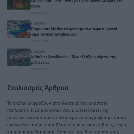
Καιρός «hot – dry – windy» τις επόμενες 48 ώρες στη
χώρα
08.08.26 · 19:21
ΕΙΔΉΣΕΙΣ
Τουρισμός: Με θετικό πρόσημο έως τώρα η χρονιά,
παρά τα σκαμπανεβάσματα
08.08.26 · 18:41
ΕΙΔΉΣΕΙΣ
Airbnb vs ξενοδοχεία – Πώς αλλάζει ο χάρτης της
φιλοξενίας
08.08.26 · 18:30
Σχολιασμός Άρθρου
Τα σχόλια εκφράζουν αποκλειστικά τον εκάστοτε
σχολιαστή. Η Δημοκρατική δεν υιοθετεί αυτές τις
απόψεις. Διατηρούμε το δικαίωμα να διαγράψουμε όποια
σχόλια θεωρούμε προσβλητικά ή περιέχουν ύβρεις, χωρίς
καμμία προειδοποίηση. Χρήστες που δεν τηρούν τους