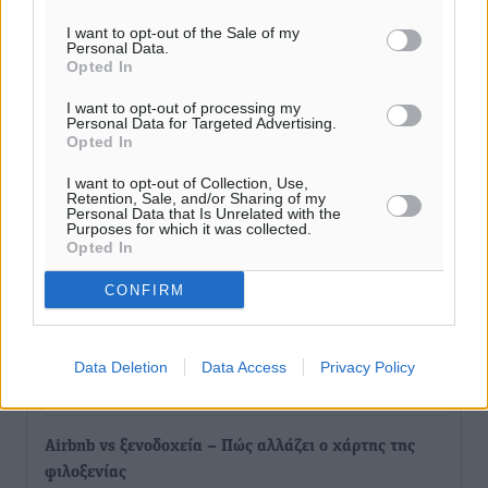
Ειδήσεις
•
πριν 10 ώρες
I want to opt-out of the Sale of my
Personal Data.
Opted In
Δύο σχολεία της Λέρου αλλάζουν όψη με δωρεά
I want to opt-out of processing my
αγάπης για τα παιδιά
Personal Data for Targeted Advertising.
Τοπικές Ειδήσεις
•
πριν 10 ώρες
Opted In
I want to opt-out of Collection, Use,
Τουρισμός: Με θετικό πρόσημο έως τώρα η χρονιά,
Retention, Sale, and/or Sharing of my
Personal Data that Is Unrelated with the
παρά τα σκαμπανεβάσματα
Purposes for which it was collected.
Opted In
Ειδήσεις
•
πριν 10 ώρες
CONFIRM
Χαρ. Ναβροζίδης στον RV «Σε τρία χρόνια θα είμαστε
η πιο ψηφιακή Περιφέρεια της χώρας» Δημοπρατείται
το έργο ψηφιακού μετασχηματισμού
Data Deletion
Data Access
Privacy Policy
Τοπικές Ειδήσεις
•
πριν 10 ώρες
Airbnb vs ξενοδοχεία – Πώς αλλάζει ο χάρτης της
φιλοξενίας