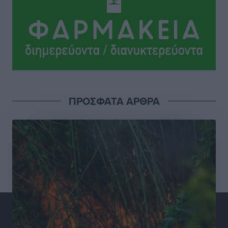
Γεωργιάδη” – Κίνητρα για τους γιατρούς των νησιών
και συνεργασία Ρόδου με το Αττικόν για το
Ακτινοθεραπευτικό
Τοπικές Ειδήσεις
•
πριν 17 ώρες
Σούπερ μάρκετ: Διευρύνεται η εθνική πρωτοβουλία
για τις τιμές – Eρχονται νέες συμμετοχές εταιρειών
Ειδήσεις
•
πριν 18 ώρες
ΠΡΟΣΦΑΤΑ ΑΡΘΡΑ
Συνελήφθησαν έξι άτομα για ηχορύπανση από
καταστήματα στο Νότιο Αιγαίο
Τοπικές Ειδήσεις
•
πριν 18 ώρες
15 Αυγούστου 2026: Πώς θα πληρωθούν όσοι
εργαστούν την αργία – Τι ισχύει για πενθήμερο,
εξαήμερο και άδειες
Ειδήσεις
•
πριν 18 ώρες