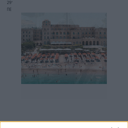
29
°
ΠΕ