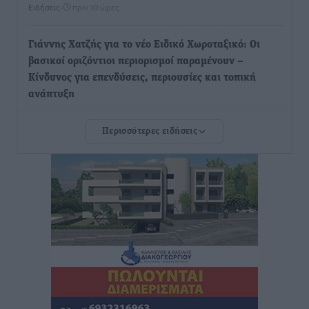
Ειδήσεις
•
πριν 10 ώρες
Γιάννης Χατζής για το νέο Ειδικό Χωροταξικό: Οι
βασικοί οριζόντιοι περιορισμοί παραμένουν –
Κίνδυνος για επενδύσεις, περιουσίες και τοπική
ανάπτυξη
Τοπικές Ειδήσεις
•
πριν 11 ώρες
Περισσότερες ειδήσεις
Ευ. Τουρνάς: Απέναντι σε ακραία καιρικά φαινόμενα
δεν υπάρχουν περιθώρια εφησυχασμού
Ειδήσεις
•
πριν 11 ώρες
Στον Άγιο Νικόλαο Χάλκης ανοίγει ξανά το
ανανεωμένο εκκλησιαστικό μουσείο από τη Λέσχη
Lions Χάλκης
Τοπικές Ειδήσεις
•
πριν 11 ώρες
Ρόδος: «Βουλιάζει» από τουρίστες – Πάνω από 1 εκατ.