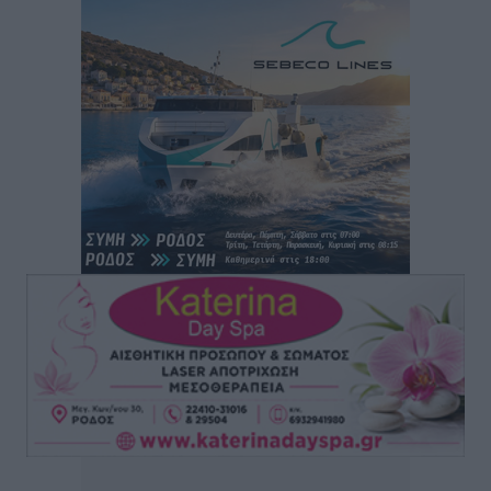
Δύο νέοι ξενώνες παραδόθηκαν στις Ένοπλες
Δυνάμεις στη νήσο Ρω
Τοπικές Ειδήσεις
•
πριν 22 ώρες
Συνεχίζεται η έξοδος του Αυγούστου – Πάνω από
34.000 αναχωρούν σήμερα μόνο από τον Πειραιά
Ειδήσεις
•
πριν 22 ώρες
Μόνιμες θέσεις στους παιδικούς σταθμούς: Οι
προϋποθέσεις, η 24μηνη εμπειρία και οι προθεσμίες
για τους δήμους
Τοπικές Ειδήσεις
•
πριν 22 ώρες
Δεύτερη πηγή εισοδήματος για τους επαγγελματίες
ψαράδες ο αλιευτικός τουρισμός
Ειδήσεις
•
πριν 23 ώρες