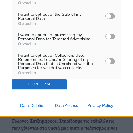
Opted In
Τοπικές Ειδήσεις
•
πριν 16 ώρες
I want to opt-out of the Sale of my
Personal Data.
Αποκαλυπτήρια για την «Ατζέντα 2030» από το βήμα
Opted In
της ΔΕΘ
I want to opt-out of processing my
Ειδήσεις
•
πριν 19 ώρες
Personal Data for Targeted Advertising.
Opted In
Από την παράδοση της Ρόδου στα ερευνητικά
I want to opt-out of Collection, Use,
Retention, Sale, and/or Sharing of my
εργαστήρια: Το μελεκούνι αποκτά διεθνές
Personal Data that Is Unrelated with the
επιστημονικό ενδιαφέρον
Purposes for which it was collected.
Opted In
Πολιτιστικά
•
πριν 19 ώρες
CONFIRM
Επίσκεψη θα πραγματοποιήσει στη Λέρο τον
Σεπτέμβριο η Όλγα Κεφαλογιάννη
Τοπικές Ειδήσεις
•
πριν 19 ώρες
Data Deletion
Data Access
Privacy Policy
Γιώργος Χατζημάρκος: Στηρίζουμε τις εκδηλώσεις
που γίνονται στα νησιά μας γιατί ο πολιτισμός είναι