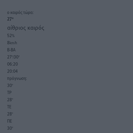
o καιρός τώρα:
27
°
αίθριος καιρός
52
%
8
km/h
Β-ΒΑ
27
30
°/
°
06:20
20:04
πρόγνωση:
30
°
ΤΡ
28
°
ΤΕ
28
°
ΠΕ
30
°