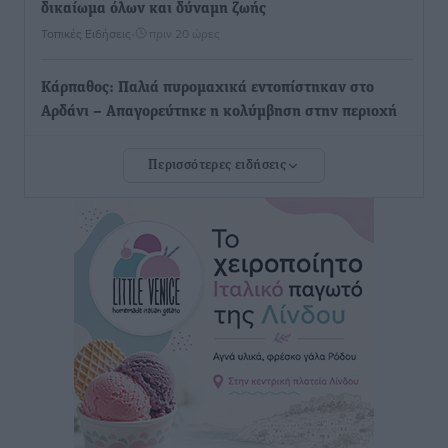
δικαίωμα όλων και δύναμη ζωής
Τοπικές Ειδήσεις
•
πριν 20 ώρες
Κάρπαθος: Παλιά πυρομαχικά εντοπίστηκαν στο
Αρδάνι – Απαγορεύτηκε η κολύμβηση στην περιοχή
Τοπικές Ειδήσεις
•
πριν 20 ώρες
Περισσότερες ειδήσεις
Τουρνάς για φωτιές: «Κανένα περιθώριο
εφησυχασμού» – Σε πλήρη ετοιμότητα ο μηχανισμός
Ειδήσεις
•
πριν 21 ώρες
Καιρός: Επιμένουν οι υψηλές θερμοκρασίες – Ισχυρά
μελτέμια έως 9 μποφόρ, σε «Red Code» 6 περιοχές
Τοπικές Ειδήσεις
•
πριν 22 ώρες
Τα φοιτητικά ενοίκια «τινάζουν στον αέρα» τους
οικογενειακούς προϋπολογισμούς
Ειδήσεις
•
πριν 22 ώρες