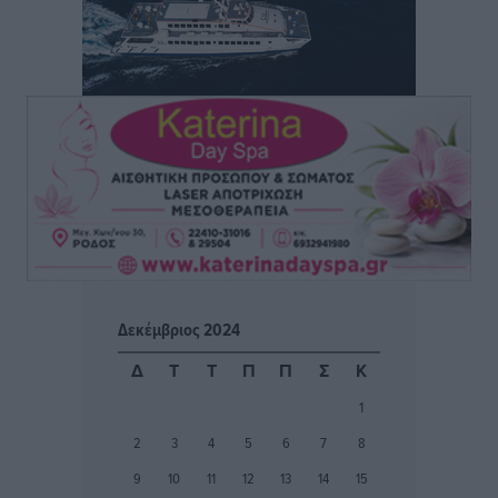
δεν τα καθαρίσει – Πώς κινούνται δήμοι και ΠΣ,
ποιος πληρώνει τον λογαριασμό
Τοπικές Ειδήσεις
•
πριν 3 ώρες
Πού κινούνται οι κρατήσεις last minute σε Ελλάδα
από Γερμανούς
Ειδήσεις
•
πριν 3 ώρες
Οδηγός στη Ρόδο τράκαρε σταθμευμένο αυτοκίνητο,
παρέσυρε 72χρονο και διέφυγε
Τοπικές Ειδήσεις
•
πριν 3 ώρες
Δεκέμβριος 2024
Το νέο Ειδικό Χωροταξικό για τον Τουρισμό
Δ
Τ
Τ
Π
Π
Σ
Κ
ξανασχεδιάζει τον επενδυτικό χάρτη της Ρόδου
1
Τοπικές Ειδήσεις
•
πριν 4 ώρες
2
3
4
5
6
7
8
Γιάννης Βασιλάκης: «Η Πρωτοβάθμια Φροντίδα
9
10
11
12
13
14
15