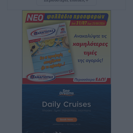
Περισσότερες ειδήσεις
34.000 αναχωρούν σήμερα μόνο από τον Πειραιά
Ειδήσεις
•
πριν 3 ώρες
Μόνιμες θέσεις στους παιδικούς σταθμούς: Οι
προϋποθέσεις, η 24μηνη εμπειρία και οι προθεσμίες
για τους δήμους
Τοπικές Ειδήσεις
•
πριν 3 ώρες
Δεύτερη πηγή εισοδήματος για τους επαγγελματίες
ψαράδες ο αλιευτικός τουρισμός
Ειδήσεις
•
πριν 3 ώρες
Μαρία Εκμεκτσίογλου: Η πίστη μου είναι το
μεγαλύτερο στήριγμα μου – Το προσκύνημα στην ιερά
Μονή Πανορμίτη
Τοπικές Ειδήσεις
•
πριν 3 ώρες
Ακαθάριστα οικόπεδα: Τι γίνεται όταν ο ιδιοκτήτης