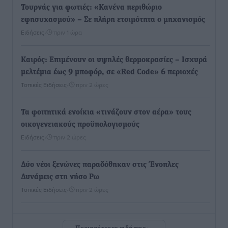
Τουρνάς για φωτιές: «Κανένα περιθώριο
εφησυχασμού» – Σε πλήρη ετοιμότητα ο μηχανισμός
Ειδήσεις
•
πριν 1 ώρα
Καιρός: Επιμένουν οι υψηλές θερμοκρασίες – Ισχυρά
μελτέμια έως 9 μποφόρ, σε «Red Code» 6 περιοχές
Τοπικές Ειδήσεις
•
πριν 2 ώρες
Τα φοιτητικά ενοίκια «τινάζουν στον αέρα» τους
οικογενειακούς προϋπολογισμούς
Ειδήσεις
•
πριν 2 ώρες
Δύο νέοι ξενώνες παραδόθηκαν στις Ένοπλες
Δυνάμεις στη νήσο Ρω
Τοπικές Ειδήσεις
•
πριν 2 ώρες
Συνεχίζεται η έξοδος του Αυγούστου – Πάνω από