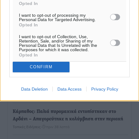
Opted In
I want to opt-out of processing my
Personal Data for Targeted Advertising.
Opted In
I want to opt-out of Collection, Use,
Retention, Sale, and/or Sharing of my
Personal Data that Is Unrelated with the
Purposes for which it was collected.
Ροή ειδήσεων
Opted In
CONFIRM
Γιώργος Χατζημάρκος: Στηρίζουμε τις εκδηλώσεις
που γίνονται στα νησιά μας γιατί ο πολιτισμός είναι
δικαίωμα όλων και δύναμη ζωής
Data Deletion
Data Access
Privacy Policy
Τοπικές Ειδήσεις
•
πριν 10 λεπτά
Κάρπαθος: Παλιά πυρομαχικά εντοπίστηκαν στο
Αρδάνι – Απαγορεύτηκε η κολύμβηση στην περιοχή
Τοπικές Ειδήσεις
•
πριν 38 λεπτά