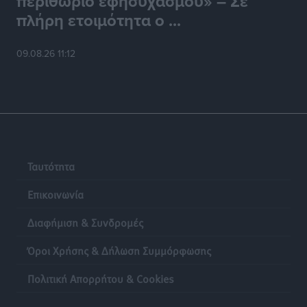
περιθώριο εφησυχασμού» – Σε
πλήρη ετοιμότητα ο ...
Ρόδος: «Βουλιάζει» από τουρίστες – Πάνω από 1 εκατ.
επιβάτες και 55 κρουαζιερόπλοια
09.08.26 11:12
Τοπικές Ειδήσεις
•
πριν 19 ώρες
Γ’ Εθνική Κατηγορία: Οι ημερομηνίες των
αγωνιστικών της κανονικής περιόδου
Αθλητικά
•
πριν 24 ώρες
Ταυτότητα
Επικοινωνία
Διαφήμιση & Συνδρομές
Όροι Χρήσης & Δήλωση Συμμόρφωσης
Πολιτική Απορρήτου & Cookies