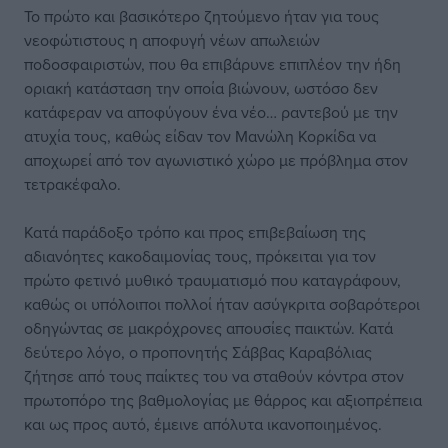
Το πρώτο και βασικότερο ζητούμενο ήταν για τους
νεοφώτιστους η αποφυγή νέων απωλειών
ποδοσφαιριστών, που θα επιβάρυνε επιπλέον την ήδη
οριακή κατάσταση την οποία βιώνουν, ωστόσο δεν
κατάφεραν να αποφύγουν ένα νέο… ραντεβού με την
ατυχία τους, καθώς είδαν τον Μανώλη Κορκίδα να
αποχωρεί από τον αγωνιστικό χώρο με πρόβλημα στον
τετρακέφαλο.
Κατά παράδοξο τρόπο και προς επιβεβαίωση της
αδιανόητες κακοδαιμονίας τους, πρόκειται για τον
πρώτο φετινό μυθικό τραυματισμό που καταγράφουν,
καθώς οι υπόλοιποι πολλοί ήταν ασύγκριτα σοβαρότεροι
οδηγώντας σε μακρόχρονες απουσίες παικτών. Κατά
δεύτερο λόγο, ο προπονητής Σάββας Καραβόλιας
ζήτησε από τους παίκτες του να σταθούν κόντρα στον
πρωτοπόρο της βαθμολογίας με θάρρος και αξιοπρέπεια
και ως προς αυτό, έμεινε απόλυτα ικανοποιημένος.