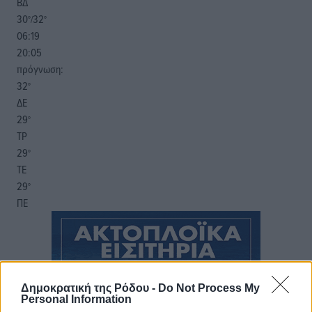
ΒΔ
30
32
°/
°
06:19
20:05
πρόγνωση:
32
°
ΔΕ
29
°
ΤΡ
29
°
ΤΕ
29
°
ΠΕ
Δημοκρατική της Ρόδου -
Do Not Process My
Personal Information