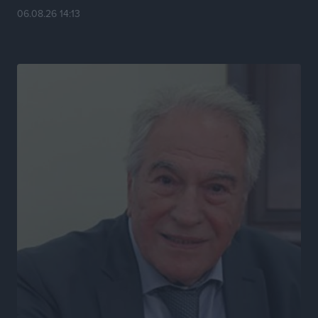
06.08.26 14:13
Τοπικές Ειδήσεις
•
πριν 6 ώρες
Η σιωπηρή παράταση του Ταμείου Ανάκαμψης για
την Ελλάδα
Ειδήσεις
•
πριν 6 ώρες
Το εκλογικό ρολόι του Μαξίμου χτυπά τέλη Μαΐου του
2027
Τοπικές Ειδήσεις
•
πριν 7 ώρες
ΦΟΔΣΑ Νοτίου Αιγαίου: «Δεν ζητάμε ασυλία – ζητάμε
θεσμική προστασία της αυτοδιοίκησης»
Τοπικές Ειδήσεις
•
πριν 7 ώρες
Στη διαδικασία της απευθείας διαπραγμάτευσης ο
Δήμος Ρόδου για τη ναυαγοσωστική κάλυψη των
παραλιών