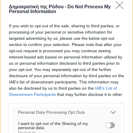
Δημοκρατική της Ρόδου -
Do Not Process My
Personal Information
If you wish to opt-out of the sale, sharing to third parties, or
processing of your personal or sensitive information for
targeted advertising by us, please use the below opt-out
section to confirm your selection. Please note that after your
opt-out request is processed you may continue seeing
interest-based ads based on personal information utilized by
us or personal information disclosed to third parties prior to
your opt-out. You may separately opt-out of the further
disclosure of your personal information by third parties on the
Υπενθύμιση:
IAB’s list of downstream participants. This information may
also be disclosed by us to third parties on the
IAB’s List of
Downstream Participants
that may further disclose it to other
Για την μερική αναπαραγωγή της είδησης από άλλες
third parties.
ιστοσελίδες είναι απαραίτητη η χρήση του παρακάτω
παρεχόμενου συνδέσμου παραπομπής προς το άρθρο
Personal Data Processing Opt Outs
της Δημοκρατικής.
I want to opt-out of the Sharing of my
personal data.
Opted In