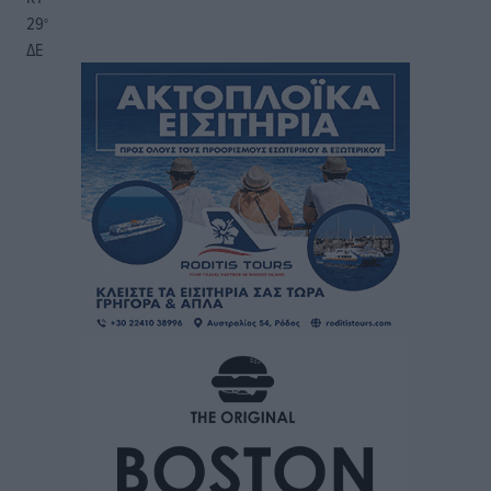
29
°
ΔΕ