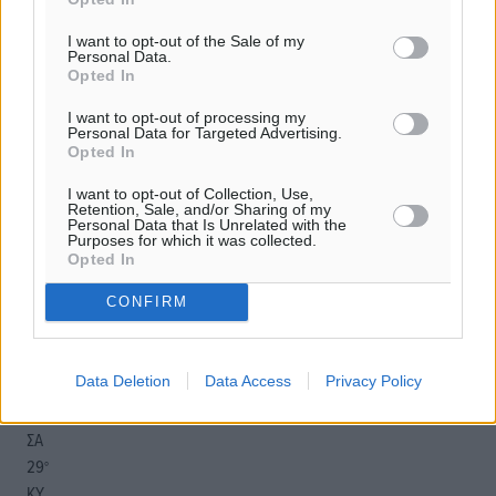
I want to opt-out of the Sale of my
Personal Data.
Opted In
o καιρός τώρα:
28
°
I want to opt-out of processing my
Personal Data for Targeted Advertising.
αίθριος καιρός
Opted In
59
%
I want to opt-out of Collection, Use,
19
km/h
Retention, Sale, and/or Sharing of my
Δ
Personal Data that Is Unrelated with the
Purposes for which it was collected.
29
31
°/
°
Opted In
06:17
CONFIRM
20:08
πρόγνωση:
33
°
Data Deletion
Data Access
Privacy Policy
ΠΑ
28
°
ΣΑ
29
°
ΚΥ