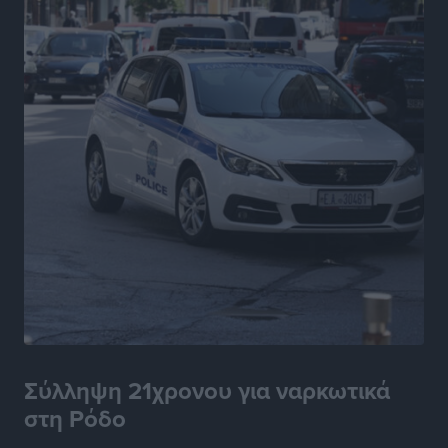
Έκκληση γονέων για να λειτουργήσει ο
Βρεφονηπιακός Σταθμός Κάσου
Τοπικές Ειδήσεις
•
πριν 6 ώρες
Ακρίβεια: Σημαντικές οι διατακτικές σίτισης για 3
στους 4 εργαζομένους
Ειδήσεις
•
πριν 6 ώρες
Κινητοποίηση της Πυροσβεστικής στην Κάρπαθο, για
τη φωτιά στην περιοχή Σάνταλο
Τοπικές Ειδήσεις
•
πριν 6 ώρες
Η Ρόδος μπαίνει στη διεκδίκηση για τη Μεσογειακή
Πρωτεύουσα Πολιτισμού και Διαλόγου 2028
Τοπικές Ειδήσεις
•
πριν 6 ώρες
Σύλληψη 21χρονου για ναρκωτικά
στη Ρόδο
Σύμη: Στον 8ο αγνοούμενο Γερμανό τουρίστα ανήκει η
σορός που εντοπίστηκε