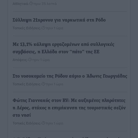
Αθλητικά
•
πριν 35 λεπτά
Σύλληψη 21χρονου για ναρκωτικά στη Ρόδο
Τοπικές Ειδήσεις
•
πριν 1 ώρα
Με 13,1% κάλυψη εργαζομένων από συλλογικές
συμβάσεις, η Ελλάδα στον “πάτο” της ΕΕ
Απόψεις
•
πριν 1 ώρα
Στο νοσοκομείο της Ρόδου αύριο ο Άδωνις Γεωργιάδης
Τοπικές Ειδήσεις
•
πριν 1 ώρα
Φώτης Γιαννακός στον RV: Με αυξημένες πληρότητες
η Λέρος, στόχος η επιμήκυνση της τουριστικής σεζόν
στο νησί
Τοπικές Ειδήσεις
•
πριν 1 ώρα