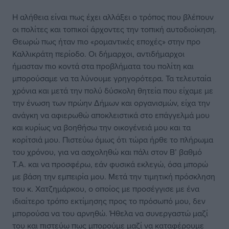
Η αλήθεια είναι πως έχει αλλάξει ο τρόπος που βλέπουν
οι πολίτες και τοπικοί άρχοντες την τοπική αυτοδιοίκηση.
Θεωρώ πως ήταν πιο «ρομαντικές εποχές» στην προ
Καλλικράτη περίοδο. Οι δήμαρχοι, αντιδήμαρχοι
ήμασταν πιο κοντά στα προβλήματα του πολίτη και
μπορούσαμε να τα λύνουμε γρηγορότερα. Τα τελευταία
χρόνια και μετά την πολύ δύσκολη θητεία που είχαμε με
την ένωση των πρώην Δήμων και οργανισμών, είχα την
ανάγκη να αφιερωθώ αποκλειστικά στο επάγγελμά μου
και κυρίως να βοηθήσω την οικογένειά μου και τα
κορίτσιά μου. Πιστεύω όμως ότι τώρα ήρθε το πλήρωμα
του χρόνου, για να ασχοληθώ και πάλι στον Β’ βαθμό
Τ.Α. και να προσφέρω, εάν φυσικά εκλεγώ, όσα μπορώ
με βάση την εμπειρία μου. Μετά την τιμητική πρόσκληση
του κ. Χατζημάρκου, ο οποίος με προσέγγισε με ένα
ιδιαίτερο τρόπο εκτίμησης προς το πρόσωπό μου, δεν
μπορούσα να του αρνηθώ. Ήθελα να συνεργαστώ μαζί
του και πιστεύω πως μπορούμε μαζί να καταφέρουμε