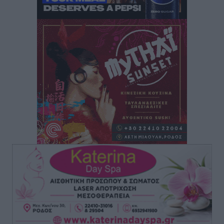
Στάθης Αντωνάς: Ένα βήμα πριν από επαγγελματικό
συμβόλαιο πυγμαχίας με MTGP και BXGP για Ευρώπη
και Αυστραλία
Αθλητικά
•
πριν 2 ώρες
ΚΑΕ Κολοσσός: Τα… ευρωπαϊκά εισιτήρια διαρκείας
Αθλητικά
•
πριν 2 ώρες
Ιπποκράτης: Ανανέωσε η Νίκη Καρτσαμάρη
Αθλητικά
•
πριν 2 ώρες
Η Μανίσα πήρε Buie και Davis
Αθλητικά
•
πριν 2 ώρες
Γ.Σ. Ηπιόνη: «Προπονητική ομάδα με εμπειρία,
επιστημονική γνώση και σύγχρονες μεθόδους»