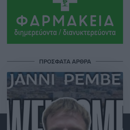
Στην ΑΑΔΕ ο Μητσοτάκης για το myAGRO: «Είναι μια
πολύ σημαντική ημέρα για τον πρωτογενή τομέα»
Ειδήσεις
•
πριν 4 ώρες
Ξενοδοχεία: Ανοδος 10% στον τζίρο με στάσιμες
διανυκτερεύσεις
Ειδήσεις
•
πριν 4 ώρες
ΠΡΟΣΦΑΤΑ ΑΡΘΡΑ
Οι πρώτες εικόνες του νέου Canadair που έρχεται
Ελλάδα και θα πετά και νύχτα
Ειδήσεις
•
πριν 4 ώρες
Premia Properties: Επενδύσεις άνω των 500 εκατ.
ευρώ σε ξενοδοχειακές μονάδες
Τοπικές Ειδήσεις
•
πριν 4 ώρες
Αυξήθηκαν οι Ελληνες που αποφάσισαν να