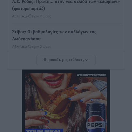
Α.Σ. Ρόδος: Πρώτη… στην νέα σελίδα των «ελαφιών»
(φωτορεπορτάζ)
Αθλητικά
•
πριν 2 ώρες
Στίβος: Οι βαθμολογίες των συλλόγων της
Δωδεκανήσου
Αθλητικά
•
πριν 2 ώρες
Περισσότερες ειδήσεις
Νέες ταυτότητες: Ποιοι πρέπει να τις αλλάξουν άμεσα
και ποιοι όχι
Ειδήσεις
•
πριν 2 ώρες
Στον Ιπποκράτη η Μαρία Βλάχου
Αθλητικά
•
πριν 2 ώρες
Οικονομική ενίσχυση για συντήρηση στο κλειστό της
Καρπάθου
Αθλητικά
•
πριν 2 ώρες