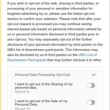
If you wish to opt-out of the sale, sharing to third parties, or
processing of your personal or sensitive information for
targeted advertising by us, please use the below opt-out
Υπενθύμιση:
section to confirm your selection. Please note that after your
opt-out request is processed you may continue seeing
Για την μερική αναπαραγωγή της είδησης από άλλες
interest-based ads based on personal information utilized by
us or personal information disclosed to third parties prior to
ιστοσελίδες είναι απαραίτητη η χρήση του παρακάτω
your opt-out. You may separately opt-out of the further
παρεχόμενου συνδέσμου παραπομπής προς το άρθρο
disclosure of your personal information by third parties on the
της Δημοκρατικής.
IAB’s list of downstream participants. This information may
also be disclosed by us to third parties on the
IAB’s List of
Downstream Participants
that may further disclose it to other
third parties.
Personal Data Processing Opt Outs
o καιρός τώρα:
I want to opt-out of the Sharing of my
25
°
personal data.
αίθριος καιρός
Opted In
39
%
I want to opt-out of the Sale of my
16
km/h
Personal Data.
Opted In