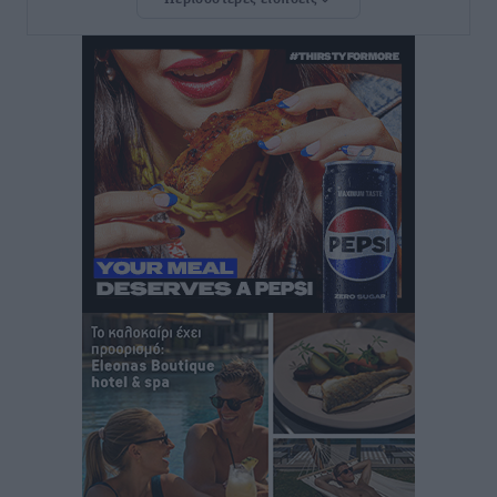
Νέο ξενοδοχείο στη Ρόδο για την H Hotels –
Χατζηλαζάρου – Προχωρά καινούργιο ξενοδοχείο
στην Κω
Τοπικές Ειδήσεις
•
πριν 7 ώρες
Αυτοκίνητο μπήκε παράνομα σε μονόδρομο στο
Μαστιχάρι – Αναποδογύρισε όχημα με μητέρα και
5χρονο παιδί
Τοπικές Ειδήσεις
•
πριν 8 ώρες
“Η Ευρώπη αντιμετώπιζε το προσφυγικό σαν ταινία
τρόμου” – Η συγκλονιστική μαρτυρία της Χαρούλας
Γιασιράνη στον RV για τα γεγονότα που οδήγησαν στο
Σύμφωνο της Λέρου
Τοπικές Ειδήσεις
•
πριν 8 ώρες
Συναυλία με τον Γιάννη Κότσιρα στις 21 Αυγούστου
Πολιτιστικά
•
πριν 8 ώρες