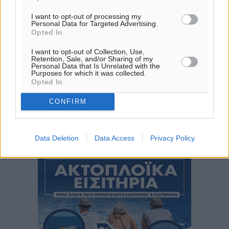
Β-ΒΔ
26
26
°/
°
I want to opt-out of processing my
Personal Data for Targeted Advertising.
06:18
Opted In
20:07
πρόγνωση:
I want to opt-out of Collection, Use,
Retention, Sale, and/or Sharing of my
31
°
Personal Data that Is Unrelated with the
ΣΑ
Purposes for which it was collected.
Opted In
28
°
ΚΥ
CONFIRM
29
°
ΔΕ
29
°
Data Deletion
Data Access
Privacy Policy
ΤΡ