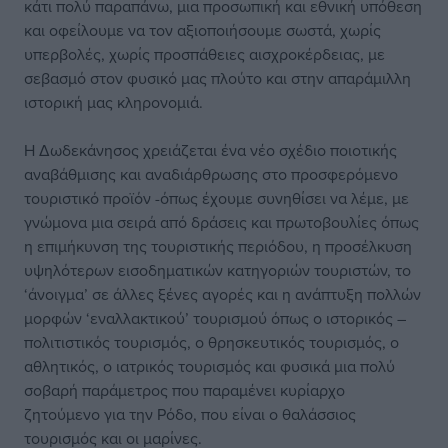
κάτι πολύ παραπάνω, μια προσωπική και εθνική υπόθεση
και οφείλουμε να τον αξιοποιήσουμε σωστά, χωρίς
υπερβολές, χωρίς προσπάθειες αισχροκέρδειας, με
σεβασμό στον φυσικό μας πλούτο και στην απαράμιλλη
ιστορική μας κληρονομιά.
Η Δωδεκάνησος χρειάζεται ένα νέο σχέδιο ποιοτικής
αναβάθμισης και αναδιάρθρωσης στο προσφερόμενο
τουριστικό προϊόν -όπως έχουμε συνηθίσει να λέμε, με
γνώμονα μια σειρά από δράσεις και πρωτοβουλίες όπως
η επιμήκυνση της τουριστικής περιόδου, η προσέλκυση
υψηλότερων εισοδηματικών κατηγοριών τουριστών, το
‘άνοιγμα’ σε άλλες ξένες αγορές και η ανάπτυξη πολλών
μορφών ‘εναλλακτικού’ τουρισμού όπως ο ιστορικός –
πολιτιστικός τουρισμός, ο θρησκευτικός τουρισμός, ο
αθλητικός, ο ιατρικός τουρισμός και φυσικά μια πολύ
σοβαρή παράμετρος που παραμένει κυρίαρχο
ζητούμενο για την Ρόδο, που είναι ο θαλάσσιος
τουρισμός και οι μαρίνες.