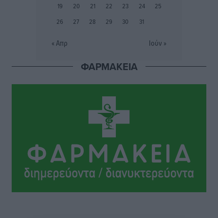
προετοιμασίας
19
20
21
22
23
24
25
Αθλητικά
•
πριν 8 ώρες
26
27
28
29
30
31
Εθνικός Αρχίπολης: Μεγάλο βήμα προόδου η ίδρυση
« Απρ
Ιούν »
Ακαδημίας
Αθλητικά
•
πριν 8 ώρες
ΦΑΡΜΑΚΕΙΑ
Ιππότες: Με το βλέμμα στραμμένο στο μέλλον
Αθλητικά
•
πριν 8 ώρες
ΠΑΜΕ ΣΤΟΙΧΗΜΑ: Περισσότερα από 95 εκατομμύρια
ευρώ σε κέρδη μοίρασε τον Ιούλιο
Αθλητικά
•
πριν 9 ώρες
Ολοκλήρωση του έργου αναβάθμισης των
υποδομών του Νεστορίδειου Μελάθρου
Τοπικές Ειδήσεις
•
πριν 9 ώρες