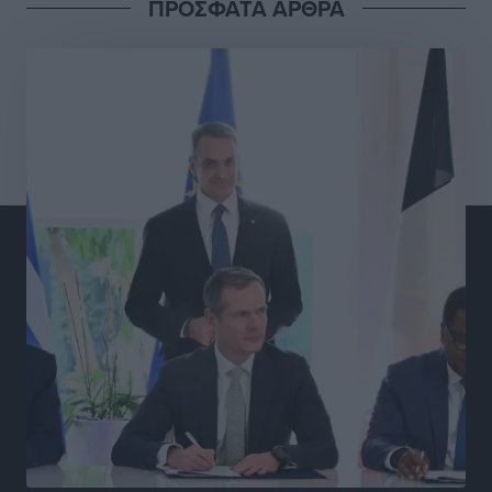
ΠΡΟΣΦΑΤΑ ΑΡΘΡΑ
Γ.Σ. Διαγόρας: Στα «κυανέρυθρα» ο Janni Pembe
Αθλητικά
•
πριν 10 ώρες
Σύλληψη 21χρονου για ναρκωτικά στη Ρόδο
Τοπικές Ειδήσεις
•
πριν 11 ώρες
Με 13,1% κάλυψη εργαζομένων από συλλογικές
συμβάσεις, η Ελλάδα στον “πάτο” της ΕΕ
Απόψεις
•
πριν 11 ώρες
Στο νοσοκομείο της Ρόδου αύριο ο Άδωνις Γεωργιάδης
Τοπικές Ειδήσεις
•
πριν 11 ώρες
Φώτης Γιαννακός στον RV: Με αυξημένες πληρότητες
η Λέρος, στόχος η επιμήκυνση της τουριστικής σεζόν
στο νησί
Τοπικές Ειδήσεις
•
πριν 11 ώρες