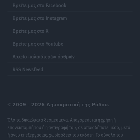
Βρείτε μας στο Facebook
Έκκληση γονέων για να λειτουργήσει ο
Βρείτε μας στο Instagram
Βρεφονηπιακός Σταθμός Κάσου
Τοπικές Ειδήσεις
•
πριν 16 ώρες
Βρείτε μας στο X
Βρείτε μας στο Youtube
Ακρίβεια: Σημαντικές οι διατακτικές σίτισης για 3
στους 4 εργαζομένους
Αρχείο παλαιότερων άρθρων
Ειδήσεις
•
πριν 16 ώρες
RSS Newsfeed
Κινητοποίηση της Πυροσβεστικής στην Κάρπαθο, για
τη φωτιά στην περιοχή Σάνταλο
Τοπικές Ειδήσεις
•
πριν 16 ώρες
©
2009 - 2026 Δημοκρατική της Ρόδου.
Η Ρόδος μπαίνει στη διεκδίκηση για τη Μεσογειακή
Πρωτεύουσα Πολιτισμού και Διαλόγου 2028
Όλα τα δικαιώματα δεσμευμένα. Απαγορεύεται η χρήση ή
Τοπικές Ειδήσεις
•
πριν 16 ώρες
επανεκπομπή του ή η αντιγραφή του, σε οποιοδήποτε μέσο, μετά
ή άνευ επεξεργασίας, χωρίς άδεια του εκδότη. Το σύνολο του