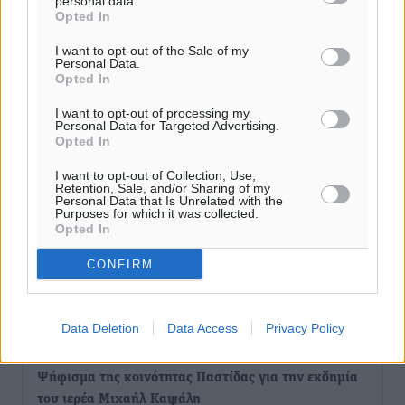
personal data.
Opted In
I want to opt-out of the Sale of my
Personal Data.
Opted In
I want to opt-out of processing my
Personal Data for Targeted Advertising.
Opted In
I want to opt-out of Collection, Use,
Retention, Sale, and/or Sharing of my
Personal Data that Is Unrelated with the
Purposes for which it was collected.
Opted In
CONFIRM
Ροή ειδήσεων
Data Deletion
Data Access
Privacy Policy
Ψήφισμα της κοινότητας Παστίδας για την εκδημία
του ιερέα Μιχαήλ Καψάλη