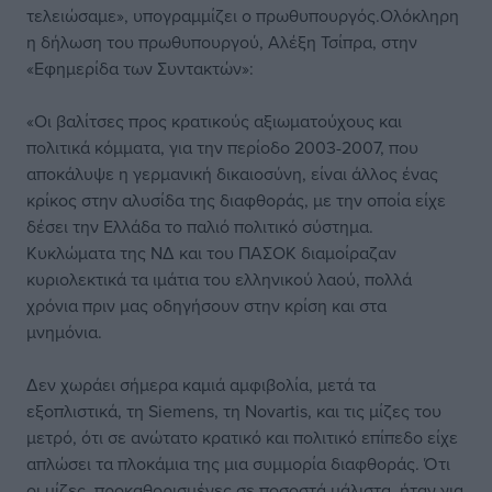
τελειώσαμε», υπογραμμίζει ο πρωθυπουργός.Ολόκληρη
η δήλωση του πρωθυπουργού, Αλέξη Τσίπρα, στην
«Εφημερίδα των Συντακτών»:
«Οι βαλίτσες προς κρατικούς αξιωματούχους και
πολιτικά κόμματα, για την περίοδο 2003-2007, που
αποκάλυψε η γερμανική δικαιοσύνη, είναι άλλος ένας
κρίκος στην αλυσίδα της διαφθοράς, με την οποία είχε
δέσει την Ελλάδα το παλιό πολιτικό σύστημα.
Κυκλώματα της ΝΔ και του ΠΑΣΟΚ διαμοίραζαν
κυριολεκτικά τα ιμάτια του ελληνικού λαού, πολλά
χρόνια πριν μας οδηγήσουν στην κρίση και στα
μνημόνια.
Δεν χωράει σήμερα καμιά αμφιβολία, μετά τα
εξοπλιστικά, τη Siemens, τη Novartis, και τις μίζες του
μετρό, ότι σε ανώτατο κρατικό και πολιτικό επίπεδο είχε
απλώσει τα πλοκάμια της μια συμμορία διαφθοράς. Ότι
οι μίζες, προκαθορισμένες σε ποσοστά μάλιστα, ήταν για