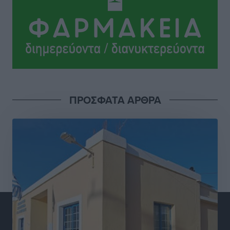
Πρωτοβάθμια Φροντίδα Υγείας στο νησί μας
Τοπικές Ειδήσεις
•
πριν 3 ώρες
Προχωρά η ανάπλαση του παράκτιου μετώπου της
Πόθιας με χρηματοδότηση 3,58 εκατ. ευρώ από το
ΕΣΠΑ 2021-2027
Τοπικές Ειδήσεις
•
πριν 3 ώρες
ΠΡΟΣΦΑΤΑ ΑΡΘΡΑ
Την Παρασκευή 21 Αυγούστου η τελετή εγκαινίων
του νέου Περιφερειακού Πολυδύναμου Ιατρείου
Γενναδίου παρουσία του Άδωνι Γεωργιάδη
Τοπικές Ειδήσεις
•
πριν 3 ώρες
Στη Λέρο ο πρόεδρος του ΠΑΣΟΚ Νίκος Ανδρουλάκης
Τοπικές Ειδήσεις
•
πριν 4 ώρες
Στα 2-2,35 GW ο στόχος για τα πρώτα υπεράκτια
αιολικά πάρκα που θα λειτουργήσουν στη χώρα μας