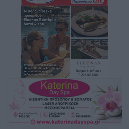
Loutraki K19 Finals: Στην 3η θέση οι Νίκος
Κατσογριδάκης και Ντάνιελ Πιέτρι
Αθλητικά
•
πριν 1 ώρα
LFC ΑΣΤΙΡ Ιαλυσού: Μετεγγραφική «βόμβα» με την
Anelise Karakostas
Αθλητικά
•
πριν 1 ώρα
Συνελήφθη 73χρονος για διάθεση αλκοόλ σε
ανηλίκους στη Ρόδο
Τοπικές Ειδήσεις
•
πριν 1 ώρα
Πραγματοποιήθηκαν 43.881 έλεγχοι και βεβαιώθηκαν
12.272 παραβάσεις από την αστυνομία τον Ιούλιο
Τοπικές Ειδήσεις
•
πριν 2 ώρες
Συνελήφθησαν δύο αλλοδαπές για λαθρεμπόριο