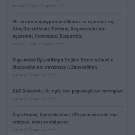
Τοπικές Ειδήσεις
•
πριν 1 λεπτό
Με επιτυχία πραγματοποιήθηκαν τα εγκαίνια της
61ης Πανελλήνιας Έκθεσης Χειροτεχνίας και
Αγροτικής Οικονομίας Κρεμαστής
Τοπικές Ειδήσεις
•
πριν 8 λεπτά
Ευρωπαϊκό Πρωτάθλημα Στίβου: Εκτός τελικού η
Μαγκούλια και συνέχειας η Σπανουδάκη
Αθλητικά
•
πριν 34 λεπτά
ΚΑΕ Κολοσσός: Οι τιμές των μεμονωμένων εισιτηρίων
Αθλητικά
•
πριν 56 λεπτά
Χαράλαμπος Χριστοδούλου: «Το μόνο παιχνίδι που
υπάρχει, είναι το επόμενο»
Αθλητικά
•
πριν 58 λεπτά