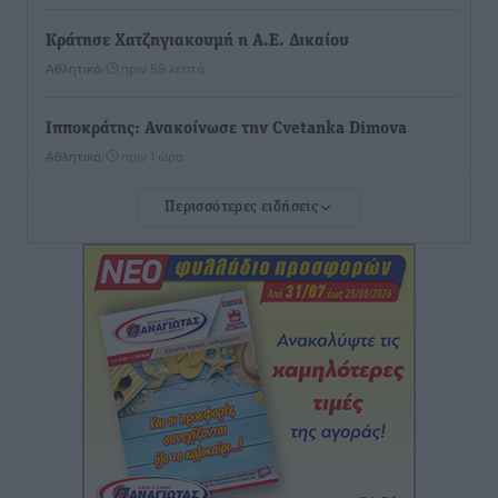
Κράτησε Χατζηγιακουμή η Α.Ε. Δικαίου
Αθλητικά
•
πριν 59 λεπτά
Ιπποκράτης: Ανακοίνωσε την Cvetanka Dimova
Αθλητικά
•
πριν 1 ώρα
Περισσότερες ειδήσεις
Διαγόρας: Ανανέωσαν Φράγκος και Ζάρας, τέλος ο
Μιχαλάκης
Αθλητικά
•
πριν 1 ώρα
Α.Σ. Ρόδος: «Ελάφι» ο Γιώργος Καμπούρης
Αθλητικά
•
πριν 1 ώρα
Αθλητική Ακαδημία: Η πρώτη συνάντηση και ο
σχεδιασμός της νέας χρονιά
Αθλητικά
•
πριν 1 ώρα