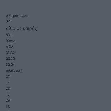
o καιρός τώρα:
32
°
αίθριος καιρός
83
%
10
km/h
Δ-ΝΔ
31
32
°/
°
06:20
20:04
πρόγνωση:
31
°
ΤΡ
28
°
ΤΕ
29
°
ΠΕ