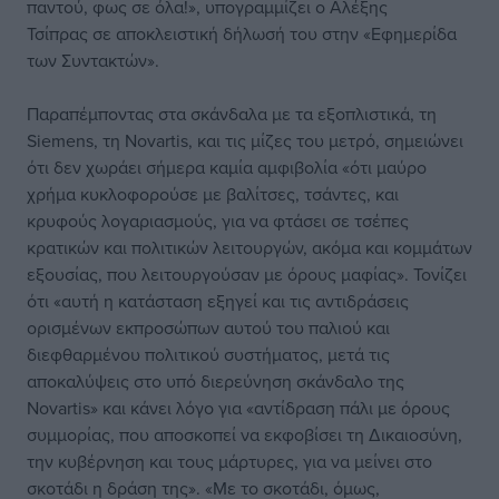
παντού, φως σε όλα!», υπογραμμίζει ο
Αλέξης
Τσίπρας
σε αποκλειστική δήλωσή του στην «Εφημερίδα
των Συντακτών».
Παραπέμποντας στα σκάνδαλα με τα εξοπλιστικά, τη
Siemens, τη Novartis, και τις μίζες του μετρό, σημειώνει
ότι δεν χωράει σήμερα καμία αμφιβολία «ότι μαύρο
χρήμα κυκλοφορούσε με βαλίτσες, τσάντες, και
κρυφούς λογαριασμούς, για να φτάσει σε τσέπες
κρατικών και πολιτικών λειτουργών, ακόμα και κομμάτων
εξουσίας, που λειτουργούσαν με όρους μαφίας». Τονίζει
ότι «αυτή η κατάσταση εξηγεί και τις αντιδράσεις
ορισμένων εκπροσώπων αυτού του παλιού και
διεφθαρμένου πολιτικού συστήματος, μετά τις
αποκαλύψεις στο υπό διερεύνηση σκάνδαλο της
Novartis» και κάνει λόγο για «αντίδραση πάλι με όρους
συμμορίας, που αποσκοπεί να εκφοβίσει τη Δικαιοσύνη,
την κυβέρνηση και τους μάρτυρες, για να μείνει στο
σκοτάδι η δράση της». «Με το σκοτάδι, όμως,