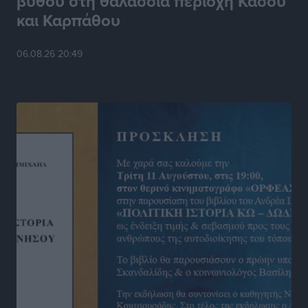
βυθού στη θαλάσσια περιοχή Κάσου
και Καρπάθου
Στίβος: Οι βαθμολογίες των συλλόγων της
Δωδεκανήσου
06.08.26 20:49
Αθλητικά
•
πριν 16 ώρες
Νέες ταυτότητες: Ποιοι πρέπει να τις αλλάξουν άμεσα
και ποιοι όχι
Ειδήσεις
•
πριν 16 ώρες
Στον Ιπποκράτη η Μαρία Βλάχου
Αθλητικά
•
πριν 16 ώρες
Οικονομική ενίσχυση για συντήρηση στο κλειστό της
Καρπάθου
Αθλητικά
•
πριν 16 ώρες
Στάθης Αντωνάς: Ένα βήμα πριν από επαγγελματικό