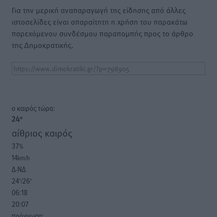
Για την μερική αναπαραγωγή της είδησης από άλλες
ιστοσελίδες είναι απαραίτητη η χρήση του παρακάτω
παρεχόμενου συνδέσμου παραπομπής προς το άρθρο
της Δημοκρατικής.
o καιρός τώρα:
24
°
αίθριος καιρός
37
%
14
km/h
Δ-ΝΔ
24
26
°/
°
06:18
20:07
πρόγνωση: