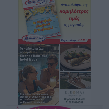
Αυτοκίνητο μπήκε παράνομα σε μονόδρομο στο
Μαστιχάρι – Αναποδογύρισε όχημα με μητέρα και
5χρονο παιδί
Τοπικές Ειδήσεις
•
πριν 12 ώρες
“Η Ευρώπη αντιμετώπιζε το προσφυγικό σαν ταινία
τρόμου” – Η συγκλονιστική μαρτυρία της Χαρούλας
Γιασιράνη στον RV για τα γεγονότα που οδήγησαν στο
Σύμφωνο της Λέρου
Τοπικές Ειδήσεις
•
πριν 12 ώρες
Συναυλία με τον Γιάννη Κότσιρα στις 21 Αυγούστου
Πολιτιστικά
•
πριν 12 ώρες
Έκτακτη συνεδρίαση της Δημοτικής Επιτροπής Ρόδου
αύριο Παρασκευή 7 Αυγούστου
Τοπικές Ειδήσεις
•
πριν 12 ώρες