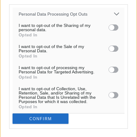
third parties.
Personal Data Processing Opt Outs
Ροή ειδήσεων
I want to opt-out of the Sharing of my
personal data.
Opted In
Η Meridiam ξεκλειδώνει τις έρευνες βυθού στη
I want to opt-out of the Sale of my
θαλάσσια περιοχή Κάσου και Καρπάθου
Personal Data.
Τοπικές Ειδήσεις
•
πριν 9 ώρες
Opted In
I want to opt-out of processing my
Παρουσίαση βιβλίου του Α. Χατζημιχαήλ – Τιμητική
Personal Data for Targeted Advertising.
Opted In
εκδήλωση για τους αυτοδιοικητικούς της Κω
Πολιτιστικά
•
πριν 10 ώρες
I want to opt-out of Collection, Use,
Retention, Sale, and/or Sharing of my
Personal Data that Is Unrelated with the
Purposes for which it was collected.
Εγκρίθηκε η ηλεκτρική διασύνδεση Ρόδου και Κω
Opted In
μέσω υποβρύχιων καλωδίων με την ηπειρωτική
Ελλάδα
CONFIRM
Τοπικές Ειδήσεις
•
πριν 11 ώρες