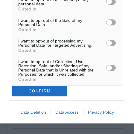
personal data.
Παρουσίαση βιβλίου του Α. Χατζημιχαήλ – Τιμητική
Opted In
εκδήλωση για τους αυτοδιοικητικούς της Κω
I want to opt-out of the Sale of my
Πολιτιστικά
•
πριν 40 λεπτά
Personal Data.
Opted In
Εγκρίθηκε η ηλεκτρική διασύνδεση Ρόδου και Κω
I want to opt-out of processing my
μέσω υποβρύχιων καλωδίων με την ηπειρωτική
Personal Data for Targeted Advertising.
Opted In
Ελλάδα
Τοπικές Ειδήσεις
•
πριν 1 ώρα
I want to opt-out of Collection, Use,
Retention, Sale, and/or Sharing of my
Personal Data that Is Unrelated with the
Purposes for which it was collected.
Νέο ανακαινισμένο δημοτικό τουριστικό γραφείο
Opted In
στην Πάτμο
Τοπικές Ειδήσεις
•
πριν 1 ώρα
CONFIRM
Οι συναντήσεις που είχε κατά την επίσκεψη του στη
Data Deletion
Data Access
Privacy Policy
Ρόδο ο Πρέσβης της Βραζιλίας στην Ελλάδα
Τοπικές Ειδήσεις
•
πριν 2 ώρες