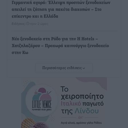
Γερμανική αγορά: Έλλειψη προσιτών ξενοδοχείων
απειλεί τη ζήτηση για πακέτα διακοπών – Στο
επίκεντρο και η Ελλάδα
Ειδήσεις
•
πριν 2 ώρες
Νέο ξενοδοχείο στη Ρόδο για την H Hotels –
Χατζηλαζάρου – Προχωρά καινούργιο ξενοδοχείο
στην Κω
Τοπικές Ειδήσεις
•
πριν 2 ώρες
Περισσότερες ειδήσεις
Αυτοκίνητο μπήκε παράνομα σε μονόδρομο στο
Μαστιχάρι – Αναποδογύρισε όχημα με μητέρα και
5χρονο παιδί
Τοπικές Ειδήσεις
•
πριν 3 ώρες
“Η Ευρώπη αντιμετώπιζε το προσφυγικό σαν ταινία
τρόμου” – Η συγκλονιστική μαρτυρία της Χαρούλας
Γιασιράνη στον RV για τα γεγονότα που οδήγησαν στο