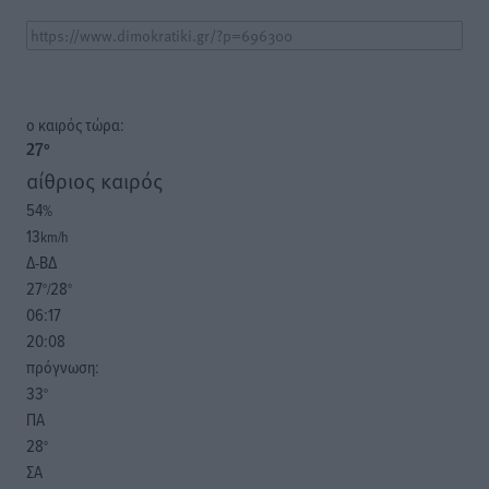
o καιρός τώρα:
27
°
αίθριος καιρός
54
%
13
km/h
Δ-ΒΔ
27
28
°/
°
06:17
20:08
πρόγνωση:
33
°
ΠΑ
28
°
ΣΑ