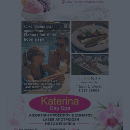
Σύμφωνο της Λέρου
Τοπικές Ειδήσεις
•
πριν 3 ώρες
Συναυλία με τον Γιάννη Κότσιρα στις 21 Αυγούστου
Πολιτιστικά
•
πριν 3 ώρες
Έκτακτη συνεδρίαση της Δημοτικής Επιτροπής Ρόδου
αύριο Παρασκευή 7 Αυγούστου
Τοπικές Ειδήσεις
•
πριν 3 ώρες
ΑΕΡΑ: Δεν σταματάει να ενισχύεται, νέο απόκτημα ο
Μητρόπουλος
Αθλητικά
•
πριν 3 ώρες
Κλεάνθης: Δουλειές μετά ευχαριστιών στο γήπεδο,
ατομικό για δύο
Αθλητικά
•
πριν 3 ώρες