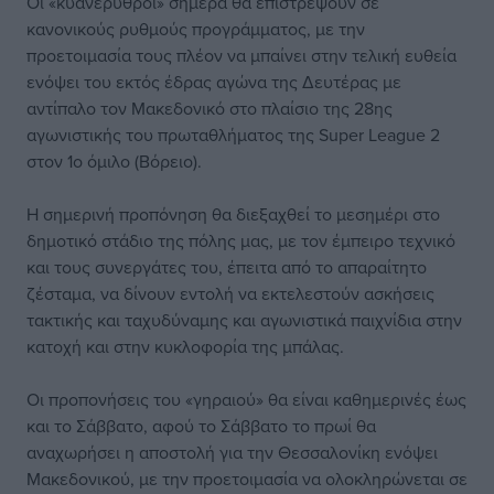
Οι «κυανέρυθροι» σήμερα θα επιστρέψουν σε
κανονικούς ρυθμούς προγράμματος, με την
προετοιμασία τους πλέον να μπαίνει στην τελική ευθεία
ενόψει του εκτός έδρας αγώνα της Δευτέρας με
αντίπαλο τον Μακεδονικό στο πλαίσιο της 28ης
αγωνιστικής του πρωταθλήματος της Super League 2
στον 1ο όμιλο (Βόρειο).
Η σημερινή προπόνηση θα διεξαχθεί το μεσημέρι στο
δημοτικό στάδιο της πόλης μας, με τον έμπειρο τεχνικό
και τους συνεργάτες του, έπειτα από το απαραίτητο
ζέσταμα, να δίνουν εντολή να εκτελεστούν ασκήσεις
τακτικής και ταχυδύναμης και αγωνιστικά παιχνίδια στην
κατοχή και στην κυκλοφορία της μπάλας.
Οι προπονήσεις του «γηραιού» θα είναι καθημερινές έως
και το Σάββατο, αφού το Σάββατο το πρωί θα
αναχωρήσει η αποστολή για την Θεσσαλονίκη ενόψει
Μακεδονικού, με την προετοιμασία να ολοκληρώνεται σε