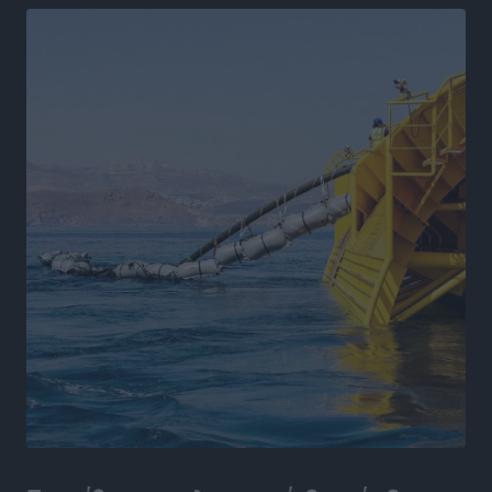
Στον Ιπποκράτη η Μαρία Βλάχου
Αθλητικά
•
πριν 7 ώρες
Οικονομική ενίσχυση για συντήρηση στο κλειστό της
Καρπάθου
Αθλητικά
•
πριν 7 ώρες
Στάθης Αντωνάς: Ένα βήμα πριν από επαγγελματικό
συμβόλαιο πυγμαχίας με MTGP και BXGP για Ευρώπη
και Αυστραλία
Αθλητικά
•
πριν 7 ώρες
ΚΑΕ Κολοσσός: Τα… ευρωπαϊκά εισιτήρια διαρκείας
Αθλητικά
•
πριν 7 ώρες
Ιπποκράτης: Ανανέωσε η Νίκη Καρτσαμάρη