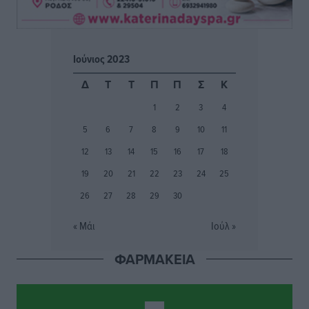
Φοίβος: Εν αναμονή του Νίκου Λαζίδη
Αθλητικά
•
πριν 3 ώρες
Ιούνιος 2023
Ιάλυσος Β’: Νωρίς νωρίς μπήκαν στα βάσανα της
Δ
Τ
Τ
Π
Π
Σ
Κ
προετοιμασίας
1
2
3
4
Αθλητικά
•
πριν 3 ώρες
5
6
7
8
9
10
11
Εθνικός Αρχίπολης: Μεγάλο βήμα προόδου η ίδρυση
12
13
14
15
16
17
18
Ακαδημίας
19
20
21
22
23
24
25
Αθλητικά
•
πριν 3 ώρες
26
27
28
29
30
Ιππότες: Με το βλέμμα στραμμένο στο μέλλον
« Μάι
Ιούλ »
Αθλητικά
•
πριν 3 ώρες
ΦΑΡΜΑΚΕΙΑ
ΠΑΜΕ ΣΤΟΙΧΗΜΑ: Περισσότερα από 95 εκατομμύρια
ευρώ σε κέρδη μοίρασε τον Ιούλιο
Αθλητικά
•
πριν 4 ώρες