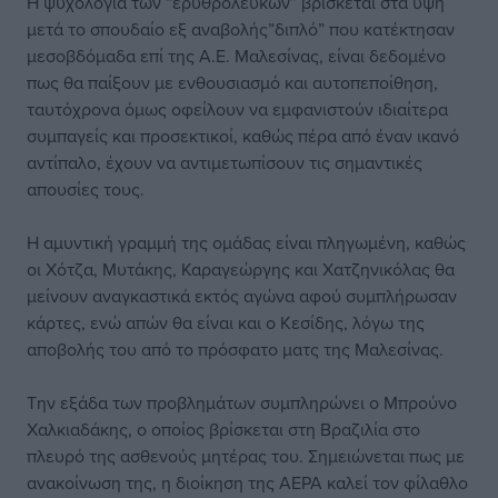
Η ψυχολογία των “ερυθρόλευκων” βρίσκεται στα ύψη
μετά το σπουδαίο εξ αναβολής”διπλό” που κατέκτησαν
μεσοβδόμαδα επί της Α.Ε. Μαλεσίνας, είναι δεδομένο
πως θα παίξουν με ενθουσιασμό και αυτοπεποίθηση,
ταυτόχρονα όμως οφείλουν να εμφανιστούν ιδιαίτερα
συμπαγείς και προσεκτικοί, καθώς πέρα από έναν ικανό
αντίπαλο, έχουν να αντιμετωπίσουν τις σημαντικές
απουσίες τους.
Η αμυντική γραμμή της ομάδας είναι πληγωμένη, καθώς
οι Χότζα, Μυτάκης, Καραγεώργης και Χατζηνικόλας θα
μείνουν αναγκαστικά εκτός αγώνα αφού συμπλήρωσαν
κάρτες, ενώ απών θα είναι και ο Κεσίδης, λόγω της
αποβολής του από το πρόσφατο ματς της Μαλεσίνας.
Την εξάδα των προβλημάτων συμπληρώνει ο Μπρούνο
Χαλκιαδάκης, ο οποίος βρίσκεται στη Βραζιλία στο
πλευρό της ασθενούς μητέρας του. Σημειώνεται πως με
ανακοίνωση της, η διοίκηση της ΑΕΡΑ καλεί τον φίλαθλο