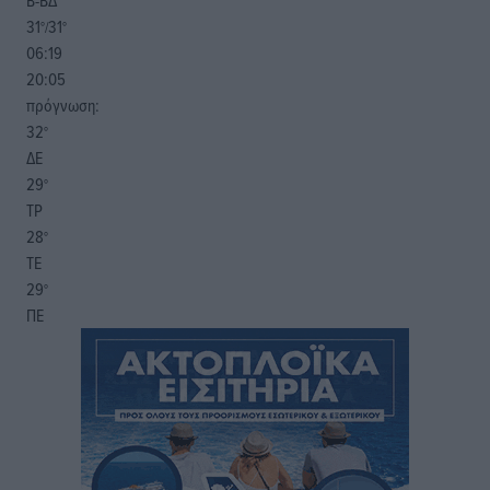
Β-ΒΔ
31
31
°/
°
06:19
20:05
πρόγνωση:
32
°
ΔΕ
29
°
ΤΡ
28
°
ΤΕ
29
°
ΠΕ