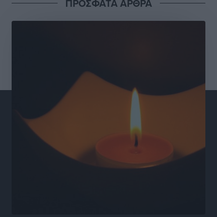
ΠΡΟΣΦΑΤΑ ΑΡΘΡΑ
Υγείας πρέπει να φτάνει σε κάθε γωνιά – Ενισχύουμε
τις δομές, δεν τις αποδυναμώνουμε»
Συνεντεύξεις
•
πριν 8 ώρες
Ιδρυμα Ωνάση: Το όραμα πίσω από τα δύο νέα
σχολεία της Ρόδου
Συνεντεύξεις
•
πριν 8 ώρες
Μιχάλης Χουρδάκης: «Η χώρα χρειάζεται μια
αξιόπιστη εναλλακτική κυβερνητική πρόταση»
Συνεντεύξεις
•
πριν 8 ώρες
Σεβ. Μητροπολίτης Ρόδου κ. Κύριλλος: «Ο Αύγουστος
είναι ο μήνας της Παναγίας και η Θεία Λειτουργία η
καρδιά της ζωής της Εκκλησίας»
Συνεντεύξεις
•
πριν 8 ώρες