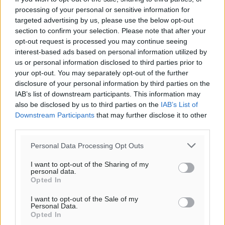
processing of your personal or sensitive information for
targeted advertising by us, please use the below opt-out
section to confirm your selection. Please note that after your
opt-out request is processed you may continue seeing
interest-based ads based on personal information utilized by
us or personal information disclosed to third parties prior to
your opt-out. You may separately opt-out of the further
Ροή ειδήσεων
disclosure of your personal information by third parties on the
IAB’s list of downstream participants. This information may
also be disclosed by us to third parties on the
IAB’s List of
Downstream Participants
that may further disclose it to other
Έφυγε από τη ζωή ο επί σειρά ετών εφημέριος στον
third parties.
ιερό Ναό του Αγίου Νικολάου Παστίδας Μιχαήλ
Καψάλης
Personal Data Processing Opt Outs
Τοπικές Ειδήσεις
•
πριν 47 λεπτά
I want to opt-out of the Sharing of my
personal data.
Αποκαλυπτήρια για την «Ατζέντα 2030» από το βήμα
Opted In
της ΔΕΘ
I want to opt-out of the Sale of my
Ειδήσεις
•
πριν 3 ώρες
Personal Data.
Opted In