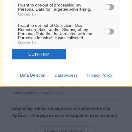
Από την παράδοση της Ρόδου στα ερευνητικά
I want to opt-out of processing my
Personal Data for Targeted Advertising.
εργαστήρια: Το μελεκούνι αποκτά διεθνές
Opted In
επιστημονικό ενδιαφέρον
Πολιτιστικά
•
πριν 3 ώρες
I want to opt-out of Collection, Use,
Retention, Sale, and/or Sharing of my
Personal Data that Is Unrelated with the
Purposes for which it was collected.
Επίσκεψη θα πραγματοποιήσει στη Λέρο τον
Opted In
Σεπτέμβριο η Όλγα Κεφαλογιάννη
CONFIRM
Τοπικές Ειδήσεις
•
πριν 4 ώρες
Γιώργος Χατζημάρκος: Στηρίζουμε τις εκδηλώσεις
Data Deletion
Data Access
Privacy Policy
που γίνονται στα νησιά μας γιατί ο πολιτισμός είναι
δικαίωμα όλων και δύναμη ζωής
Τοπικές Ειδήσεις
•
πριν 4 ώρες
Κάρπαθος: Παλιά πυρομαχικά εντοπίστηκαν στο
Αρδάνι – Απαγορεύτηκε η κολύμβηση στην περιοχή
Τοπικές Ειδήσεις
•
πριν 5 ώρες
Περισσότερες ειδήσεις