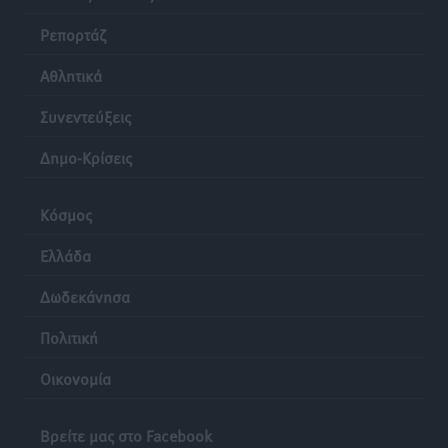
Τοπικές Ειδήσεις
•
πριν 23 ώρες
Ρεπορτάζ
Ρόδος: «Βουλιάζει» από τουρίστες – Πάνω από 1 εκατ.
Αθλητικά
επιβάτες και 55 κρουαζιερόπλοια
Τοπικές Ειδήσεις
•
πριν 23 ώρες
Συνεντεύξεις
Δημο-Κρίσεις
Κόσμος
Ελλάδα
Δωδεκάνησα
Πολιτική
Οικονομία
Βρείτε μας στο Facebook