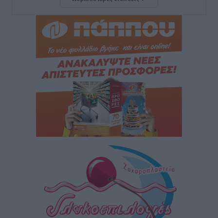
Τουρνάς για φωτιές: «Κανένα περιθώριο
εφησυχασμού» – Σε πλήρη ετοιμότητα ο μηχανισμός
Ειδήσεις
•
πριν 5 ώρες
Καιρός: Επιμένουν οι υψηλές θερμοκρασίες – Ισχυρά
μελτέμια έως 9 μποφόρ, σε «Red Code» 6 περιοχές
Τοπικές Ειδήσεις
•
πριν 6 ώρες
Τα φοιτητικά ενοίκια «τινάζουν στον αέρα» τους
οικογενειακούς προϋπολογισμούς
Ειδήσεις
•
πριν 6 ώρες
Δύο νέοι ξενώνες παραδόθηκαν στις Ένοπλες
Δυνάμεις στη νήσο Ρω
Τοπικές Ειδήσεις
•
πριν 7 ώρες
Συνεχίζεται η έξοδος του Αυγούστου – Πάνω από