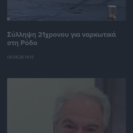
Η Ρόδος μπαίνει στη διεκδίκηση για τη Μεσογειακή
Πρωτεύουσα Πολιτισμού και Διαλόγου 2028
Τοπικές Ειδήσεις
•
πριν 6 ώρες
Σύλληψη 21χρονου για ναρκωτικά
στη Ρόδο
Σύμη: Στον 8ο αγνοούμενο Γερμανό τουρίστα ανήκει η
σορός που εντοπίστηκε
06.08.26 14:13
Τοπικές Ειδήσεις
•
πριν 6 ώρες
Η σιωπηρή παράταση του Ταμείου Ανάκαμψης για
την Ελλάδα
Ειδήσεις
•
πριν 6 ώρες
Το εκλογικό ρολόι του Μαξίμου χτυπά τέλη Μαΐου του
2027
Τοπικές Ειδήσεις
•
πριν 7 ώρες