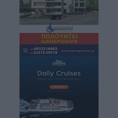
Στον Ιπποκράτη η Μαρία Βλάχου
Αθλητικά
•
πριν 2 ώρες
Οικονομική ενίσχυση για συντήρηση στο κλειστό της
Καρπάθου
Αθλητικά
•
πριν 2 ώρες
Στάθης Αντωνάς: Ένα βήμα πριν από επαγγελματικό
συμβόλαιο πυγμαχίας με MTGP και BXGP για Ευρώπη
και Αυστραλία
Αθλητικά
•
πριν 2 ώρες
ΚΑΕ Κολοσσός: Τα… ευρωπαϊκά εισιτήρια διαρκείας
Αθλητικά
•
πριν 2 ώρες
Ιπποκράτης: Ανανέωσε η Νίκη Καρτσαμάρη