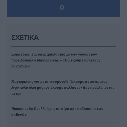
0
ΣΧΕΤΙΚΆ
Κορωνοϊός: Για υπερτριπλασιασμό των νοσούντων
προειδοποιεί ο Μαγιορκίνης – «Θα έχουμε αρκετούς
θανάτους»
Μαγιορκίνης για μεταπνευμονοϊό: Έχουμε αντισώματα,
λίγο-πολύ όλοι μας τον έχουμε κολλήσει - Δεν προβλέπονται
μέτρα
Νοσοκομεία: Οι ελλείψεις σε αίμα και η οδύσσεια των
ασθενών