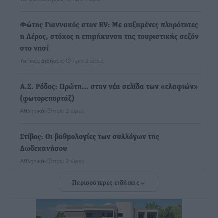
Φώτης Γιαννακός στον RV: Με αυξημένες πληρότητες
η Λέρος, στόχος η επιμήκυνση της τουριστικής σεζόν
στο νησί
Τοπικές Ειδήσεις
•
πριν 2 ώρες
Α.Σ. Ρόδος: Πρώτη… στην νέα σελίδα των «ελαφιών»
(φωτορεπορτάζ)
Αθλητικά
•
πριν 2 ώρες
Στίβος: Οι βαθμολογίες των συλλόγων της
Δωδεκανήσου
Αθλητικά
•
πριν 2 ώρες
Περισσότερες ειδήσεις
Νέες ταυτότητες: Ποιοι πρέπει να τις αλλάξουν άμεσα
και ποιοι όχι
Ειδήσεις
•
πριν 2 ώρες