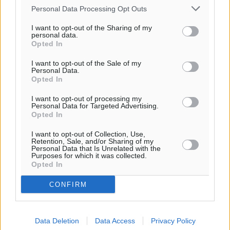
Υπενθύμιση:
Personal Data Processing Opt Outs
Για την μερική αναπαραγωγή της είδησης από άλλες
I want to opt-out of the Sharing of my
personal data.
ιστοσελίδες είναι απαραίτητη η χρήση του παρακάτω
Opted In
παρεχόμενου συνδέσμου παραπομπής προς το άρθρο
της Δημοκρατικής.
I want to opt-out of the Sale of my
Personal Data.
Opted In
I want to opt-out of processing my
Personal Data for Targeted Advertising.
Opted In
o καιρός τώρα:
I want to opt-out of Collection, Use,
Retention, Sale, and/or Sharing of my
28
°
Personal Data that Is Unrelated with the
αίθριος καιρός
Purposes for which it was collected.
Opted In
59
%
19
km/h
CONFIRM
Δ
29
31
°/
°
06:17
Data Deletion
Data Access
Privacy Policy