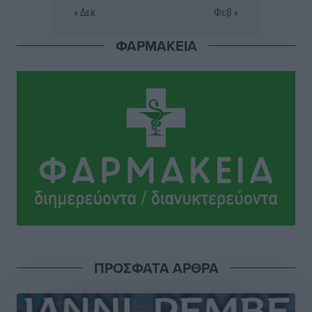
« Δεκ
Φεβ »
Κόνσολας
Τοπικές Ειδήσεις
•
πριν 3 ώρες
ΦΑΡΜΑΚΕΙΑ
Κλειστή αύριο βράδυ η παραλιακή οδός στο λιμάνι της
Κω
Τοπικές Ειδήσεις
•
πριν 3 ώρες
Στην ΑΑΔΕ ο Μητσοτάκης για το myAGRO: «Είναι μια
πολύ σημαντική ημέρα για τον πρωτογενή τομέα»
Ειδήσεις
•
πριν 4 ώρες
Ξενοδοχεία: Ανοδος 10% στον τζίρο με στάσιμες
διανυκτερεύσεις
Ειδήσεις
•
πριν 4 ώρες
ΠΡΟΣΦΑΤΑ ΑΡΘΡΑ
Οι πρώτες εικόνες του νέου Canadair που έρχεται
Ελλάδα και θα πετά και νύχτα