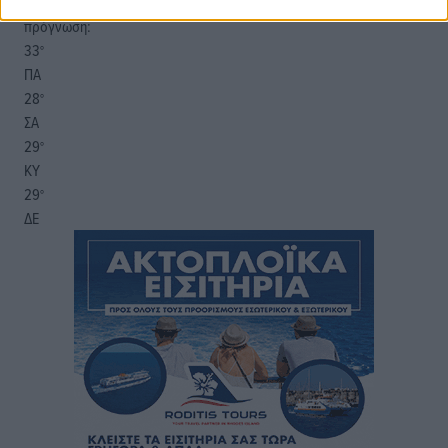
20:08
πρόγνωση:
33
°
ΠΑ
28
°
ΣΑ
29
°
ΚΥ
29
°
ΔΕ