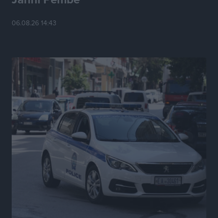
06.08.26 14:43
Ερώτηση Μπελέρη σε Κομισιόν για τη δημιουργία
«σύγχρονου Ευρωπαϊκού Ταμείου Αντιμετώπισης
Φυσικών Καταστροφών»
Ειδήσεις
•
πριν 6 ώρες
Έκκληση γονέων για να λειτουργήσει ο
Βρεφονηπιακός Σταθμός Κάσου
Τοπικές Ειδήσεις
•
πριν 6 ώρες
Ακρίβεια: Σημαντικές οι διατακτικές σίτισης για 3
στους 4 εργαζομένους
Ειδήσεις
•
πριν 6 ώρες
Κινητοποίηση της Πυροσβεστικής στην Κάρπαθο, για
τη φωτιά στην περιοχή Σάνταλο
Τοπικές Ειδήσεις
•
πριν 6 ώρες