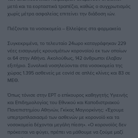
μετά και τα εορταστικά τραπέζια, καθώς ο συγχρωτισμός
χωρίς μέτρα ασφαλείας επιτείνει την διάδοση ιών.
Πιέζονται τα νοσοκομεία – Ελλείψεις στα φαρμακεία
Συγκεκριμένα, το τελευταίο 24ωρο καταγράφηκαν 229
νέες εισαγωγές κρουσμάτων κορονοϊού εκ των οποίων
οι 64 στην Αθήνα. Ακολούθως, 142 άνθρωποι έλαβαν
εξιτήριο. Συνολικά νοσηλεύονται στα νοσοκομεία της
χώρας 1.395 ασθενείς με covid σε απλές κλίνες και 83 σε
ΜΕΘ.
Όπως τόνισε στην ΕΡΤ ο επίκουρος καθηγητής Υγιεινής
και Επιδημιολογίας του Εθνικού και Καποδιστριακού
Πανεπιστημίου Αθηνών, Γκίκας Μαγιορκίνης: «Έχουμε
υπερτριπλασιασμό των ασθενών με κορονοϊό και τα
νοσοκομεία δέχονται μεγάλη πίεση». «Ο κορονοϊός δεν
πρόκειται να φύγει, πρέπει να μάθουμε να ζούμε μαζί