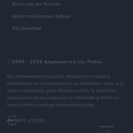
Βρείτε μας στο Youtube
Τοπικές Ειδήσεις
•
πριν 7 ώρες
Αρχείο παλαιότερων άρθρων
Ψηφιακό δίδυμο για τα δάση της Ρόδου και 3D
εκτύπωση 42 οικισμών
RSS Newsfeed
Τοπικές Ειδήσεις
•
πριν 7 ώρες
Ένα όνομα που ταιριάζει στην Ρόδο
Δημο-Κρίσεις
•
πριν 7 ώρες
©
2009 - 2026 Δημοκρατική της Ρόδου.
Όταν τα γεγονότα απαντούν στα σενάρια
Όλα τα δικαιώματα δεσμευμένα. Απαγορεύεται η χρήση ή
Δημο-Κρίσεις
•
πριν 7 ώρες
επανεκπομπή του ή η αντιγραφή του, σε οποιοδήποτε μέσο, μετά
ή άνευ επεξεργασίας, χωρίς άδεια του εκδότη. Το σύνολο του
περιεχομένου και των υπηρεσιών του dimokratiki.gr διατίθεται
Η Ρόδος βρήκε επιτέλους το πρόβλημά της και είναι
στους επισκέπτες αυστηρά για προσωπική χρήση.
στην Πάρο
Δημο-Κρίσεις
•
πριν 7 ώρες
MHT: 232004
Το νησί που κόλλησε σε μια θέση γραμματέα