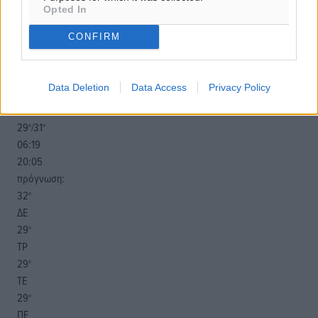
Opted In
o καιρός τώρα:
CONFIRM
30
°
αίθριος καιρός
62
%
Data Deletion
Data Access
Privacy Policy
13
km/h
Β-ΒΑ
29
31
°/
°
06:19
20:05
πρόγνωση:
32
°
ΔΕ
29
°
ΤΡ
29
°
ΤΕ
29
°
ΠΕ