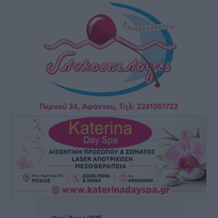
Πού κινούνται οι κρατήσεις last minute σε Ελλάδα
από Γερμανούς
Ειδήσεις
•
πριν 3 ώρες
Οδηγός στη Ρόδο τράκαρε σταθμευμένο αυτοκίνητο,
παρέσυρε 72χρονο και διέφυγε
Τοπικές Ειδήσεις
•
πριν 3 ώρες
Το νέο Ειδικό Χωροταξικό για τον Τουρισμό
ξανασχεδιάζει τον επενδυτικό χάρτη της Ρόδου
Τοπικές Ειδήσεις
•
πριν 4 ώρες
Γιάννης Βασιλάκης: «Η Πρωτοβάθμια Φροντίδα
Υγείας πρέπει να φτάνει σε κάθε γωνιά – Ενισχύουμε
τις δομές, δεν τις αποδυναμώνουμε»
Συνεντεύξεις
•
πριν 4 ώρες