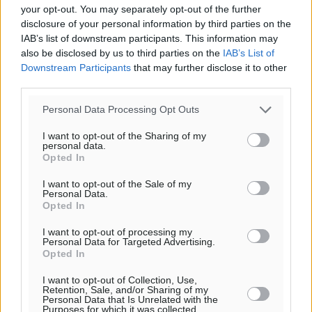
your opt-out. You may separately opt-out of the further
disclosure of your personal information by third parties on the
IAB’s list of downstream participants. This information may
also be disclosed by us to third parties on the
IAB’s List of
Downstream Participants
that may further disclose it to other
third parties.
Personal Data Processing Opt Outs
I want to opt-out of the Sharing of my
personal data.
Υπενθύμιση:
Opted In
I want to opt-out of the Sale of my
Για την μερική αναπαραγωγή της είδησης από άλλες
Personal Data.
Opted In
ιστοσελίδες είναι απαραίτητη η χρήση του παρακάτω
παρεχόμενου συνδέσμου παραπομπής προς το άρθρο
I want to opt-out of processing my
της Δημοκρατικής.
Personal Data for Targeted Advertising.
Opted In
I want to opt-out of Collection, Use,
Retention, Sale, and/or Sharing of my
Personal Data that Is Unrelated with the
Purposes for which it was collected.