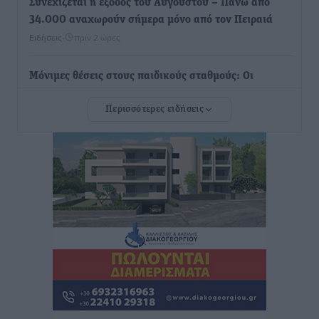
Συνεχίζεται η έξοδος του Αυγούστου – Πάνω από
34.000 αναχωρούν σήμερα μόνο από τον Πειραιά
Ειδήσεις
•
πριν 2 ώρες
Μόνιμες θέσεις στους παιδικούς σταθμούς: Οι
προϋποθέσεις, η 24μηνη εμπειρία και οι προθεσμίες
Περισσότερες ειδήσεις
για τους δήμους
Τοπικές Ειδήσεις
•
πριν 2 ώρες
Δεύτερη πηγή εισοδήματος για τους επαγγελματίες
ψαράδες ο αλιευτικός τουρισμός
Ειδήσεις
•
πριν 2 ώρες
Ακαθάριστα οικόπεδα: Τι γίνεται όταν ο ιδιοκτήτης
δεν τα καθαρίσει – Πώς κινούνται δήμοι και ΠΣ,
ποιος πληρώνει τον λογαριασμό
Τοπικές Ειδήσεις
•
πριν 2 ώρες