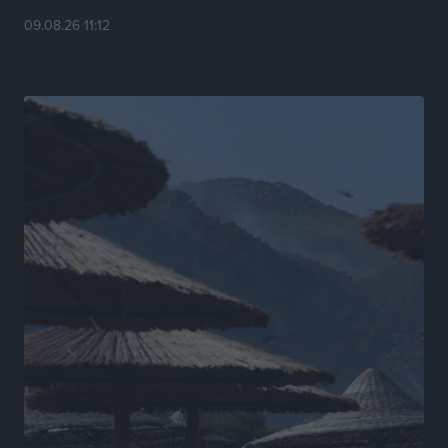
Γιάννης Χατζής για το νέο Ειδικό Χωροταξικό: Οι
09.08.26 11:12
βασικοί οριζόντιοι περιορισμοί παραμένουν –
Κίνδυνος για επενδύσεις, περιουσίες και τοπική
ανάπτυξη
Τοπικές Ειδήσεις
•
πριν 18 ώρες
Ευ. Τουρνάς: Απέναντι σε ακραία καιρικά φαινόμενα
δεν υπάρχουν περιθώρια εφησυχασμού
Ειδήσεις
•
πριν 18 ώρες
Στον Άγιο Νικόλαο Χάλκης ανοίγει ξανά το
ανανεωμένο εκκλησιαστικό μουσείο από τη Λέσχη
Lions Χάλκης
Τοπικές Ειδήσεις
•
πριν 18 ώρες
Ρόδος: «Βουλιάζει» από τουρίστες – Πάνω από 1 εκατ.
επιβάτες και 55 κρουαζιερόπλοια
Τοπικές Ειδήσεις
•
πριν 18 ώρες