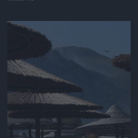
Airbnb vs ξενοδοχεία – Πώς αλλάζει ο χάρτης της
φιλοξενίας
Ειδήσεις
•
πριν 18 ώρες
Γιάννης Χατζής για το νέο Ειδικό Χωροταξικό: Οι
βασικοί οριζόντιοι περιορισμοί παραμένουν –
Κίνδυνος για επενδύσεις, περιουσίες και τοπική
ανάπτυξη
Τοπικές Ειδήσεις
•
πριν 18 ώρες
Ευ. Τουρνάς: Απέναντι σε ακραία καιρικά φαινόμενα
δεν υπάρχουν περιθώρια εφησυχασμού
Ειδήσεις
•
πριν 18 ώρες
Στον Άγιο Νικόλαο Χάλκης ανοίγει ξανά το
ανανεωμένο εκκλησιαστικό μουσείο από τη Λέσχη
Lions Χάλκης
Τοπικές Ειδήσεις
•
πριν 18 ώρες