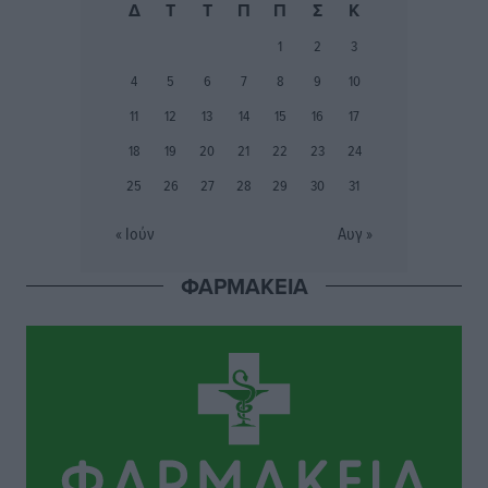
Υγείας πρέπει να φτάνει σε κάθε γωνιά – Ενισχύουμε
Δ
Τ
Τ
Π
Π
Σ
Κ
τις δομές, δεν τις αποδυναμώνουμε»
1
2
3
Συνεντεύξεις
•
πριν 4 ώρες
4
5
6
7
8
9
10
Ιδρυμα Ωνάση: Το όραμα πίσω από τα δύο νέα
11
12
13
14
15
16
17
σχολεία της Ρόδου
18
19
20
21
22
23
24
Συνεντεύξεις
•
πριν 4 ώρες
25
26
27
28
29
30
31
Μιχάλης Χουρδάκης: «Η χώρα χρειάζεται μια
« Ιούν
Αυγ »
αξιόπιστη εναλλακτική κυβερνητική πρόταση»
Συνεντεύξεις
•
πριν 4 ώρες
ΦΑΡΜΑΚΕΙΑ
Σεβ. Μητροπολίτης Ρόδου κ. Κύριλλος: «Ο Αύγουστος
είναι ο μήνας της Παναγίας και η Θεία Λειτουργία η
καρδιά της ζωής της Εκκλησίας»
Συνεντεύξεις
•
πριν 4 ώρες
Πρέσβης της Βραζιλίας: «Η Ελλάδα και η Βραζιλία