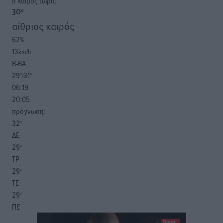
o καιρός τώρα:
30
°
αίθριος καιρός
62
%
13
km/h
Β-ΒΑ
29
31
°/
°
06:19
20:05
πρόγνωση:
32
°
ΔΕ
29
°
ΤΡ
29
°
ΤΕ
29
°
ΠΕ