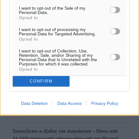
Τουρνάς για φωτιές: «Κανένα περιθώριο
I want to opt-out of the Sale of my
εφησυχασμού» – Σε πλήρη ετοιμότητα ο μηχανισμός
Personal Data.
Opted In
Ειδήσεις
•
πριν 1 ώρα
I want to opt-out of processing my
Personal Data for Targeted Advertising.
Καιρός: Επιμένουν οι υψηλές θερμοκρασίες – Ισχυρά
Opted In
μελτέμια έως 9 μποφόρ, σε «Red Code» 6 περιοχές
Τοπικές Ειδήσεις
•
πριν 2 ώρες
I want to opt-out of Collection, Use,
Retention, Sale, and/or Sharing of my
Personal Data that Is Unrelated with the
Purposes for which it was collected.
Τα φοιτητικά ενοίκια «τινάζουν στον αέρα» τους
Opted In
οικογενειακούς προϋπολογισμούς
CONFIRM
Ειδήσεις
•
πριν 2 ώρες
Δύο νέοι ξενώνες παραδόθηκαν στις Ένοπλες
Data Deletion
Data Access
Privacy Policy
Δυνάμεις στη νήσο Ρω
Τοπικές Ειδήσεις
•
πριν 2 ώρες
Συνεχίζεται η έξοδος του Αυγούστου – Πάνω από