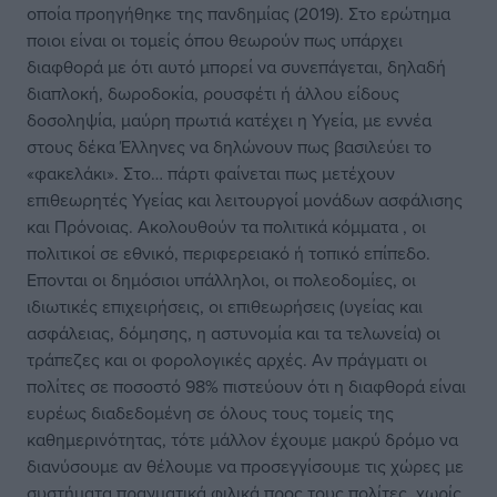
οποία προηγήθηκε της πανδημίας (2019). Στο ερώτημα
ποιοι είναι οι τομείς όπου θεωρούν πως υπάρχει
διαφθορά με ότι αυτό μπορεί να συνεπάγεται, δηλαδή
διαπλοκή, δωροδοκία, ρουσφέτι ή άλλου είδους
δοσοληψία, μαύρη πρωτιά κατέχει η Υγεία, με εννέα
στους δέκα Έλληνες να δηλώνουν πως βασιλεύει το
«φακελάκι». Στο… πάρτι φαίνεται πως μετέχουν
επιθεωρητές Υγείας και λειτουργοί μονάδων ασφάλισης
και Πρόνοιας. Ακολουθούν τα πολιτικά κόμματα , οι
πολιτικοί σε εθνικό, περιφερειακό ή τοπικό επίπεδο.
Επονται οι δημόσιοι υπάλληλοι, οι πολεοδομίες, οι
ιδιωτικές επιχειρήσεις, οι επιθεωρήσεις (υγείας και
ασφάλειας, δόμησης, η αστυνομία και τα τελωνεία) οι
τράπεζες και οι φορολογικές αρχές. Αν πράγματι οι
πολίτες σε ποσοστό 98% πιστεύουν ότι η διαφθορά είναι
ευρέως διαδεδομένη σε όλους τους τομείς της
καθημερινότητας, τότε μάλλον έχουμε μακρύ δρόμο να
διανύσουμε αν θέλουμε να προσεγγίσουμε τις χώρες με
συστήματα πραγματικά φιλικά προς τους πολίτες, χωρίς