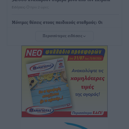
34.000 αναχωρούν σήμερα μόνο από τον Πειραιά
Ειδήσεις
•
πριν 2 ώρες
Μόνιμες θέσεις στους παιδικούς σταθμούς: Οι
προϋποθέσεις, η 24μηνη εμπειρία και οι προθεσμίες
Περισσότερες ειδήσεις
για τους δήμους
Τοπικές Ειδήσεις
•
πριν 2 ώρες
Δεύτερη πηγή εισοδήματος για τους επαγγελματίες
ψαράδες ο αλιευτικός τουρισμός
Ειδήσεις
•
πριν 3 ώρες
Μαρία Εκμεκτσίογλου: Η πίστη μου είναι το
μεγαλύτερο στήριγμα μου – Το προσκύνημα στην ιερά
Μονή Πανορμίτη
Τοπικές Ειδήσεις
•
πριν 3 ώρες
Ακαθάριστα οικόπεδα: Τι γίνεται όταν ο ιδιοκτήτης