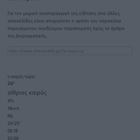
Για την μερική αναπαραγωγή της είδησης από άλλες
ιστοσελίδες είναι απαραίτητη η χρήση του παρακάτω
παρεχόμενου συνδέσμου παραπομπής προς το άρθρο
της Δημοκρατικής.
o καιρός τώρα:
24
°
αίθριος καιρός
41
%
14
km/h
ΝΔ
24
25
°/
°
06:18
20:06