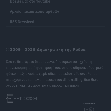
Βρείτε μας στο Youtube
Αρχείο παλαιότερων άρθρων
Η επόμενη παγκόσμια δύναμη στα υδροπλάνα μπορεί
να είναι η Ελλάδα
RSS Newsfeed
Ειδήσεις
•
πριν 17 ώρες
Στη Σύμη η Φαίη Σκορδά επισκέφθηκε την Ιερά Μονή
του Πανορμίτη
©
2009 - 2026 Δημοκρατική της Ρόδου.
Τοπικές Ειδήσεις
•
πριν 18 ώρες
Όλα τα δικαιώματα δεσμευμένα. Απαγορεύεται η χρήση ή
Σερβία: Ανακάμπτουν οι τουριστικές ροές προς την
επανεκπομπή του ή η αντιγραφή του, σε οποιοδήποτε μέσο, μετά
Ελλάδα
ή άνευ επεξεργασίας, χωρίς άδεια του εκδότη. Το σύνολο του
Ειδήσεις
•
πριν 18 ώρες
περιεχομένου και των υπηρεσιών του dimokratiki.gr διατίθεται
στους επισκέπτες αυστηρά για προσωπική χρήση.
Διακοπές στην Κάρπαθο για τον Γιώργο Γεραπετρίτη
Τοπικές Ειδήσεις
•
πριν 18 ώρες
MHT: 232004
Ρόδος: Τραυματίστηκε 53χρονος ναυτικός