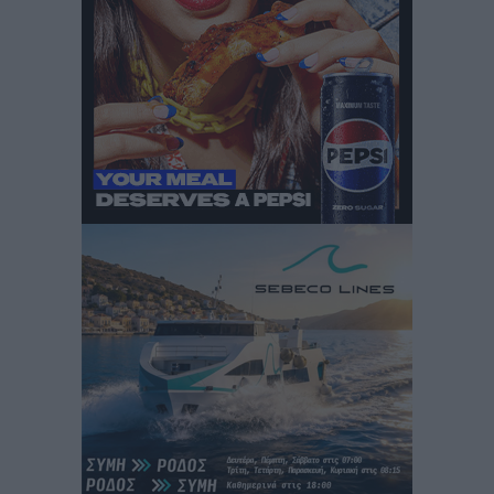
Iατρικός Σύλλογος Ροδου προς Α. Γεωργιάδη:
Στρατηγικές Προτάσεις για την Ενίσχυση της
Δημόσιας Υγείας στη Νησιωτική Ελλάδα και στα
Νοσοκομεία της Γ΄ Ζώνης
Τοπικές Ειδήσεις
•
πριν 10 ώρες
Πάνθηρες: Ξεκίνησαν αισιόδοξοι για την παρθενική
“πτήση” τους
Αθλητικά
•
πριν 10 ώρες
Άρης Αρχαγγέλου: Στο πλευρό του άτυχου Ιάκωβου
Θωμά
Αθλητικά
•
πριν 10 ώρες
Φοίβος: Η μεγάλη επιστροφή του Μπρένο Σαλβατιέρα
Αθλητικά
•
πριν 10 ώρες
Κλεάνθης: Έτοιμες οι κάρτες διαρκείας της νέας