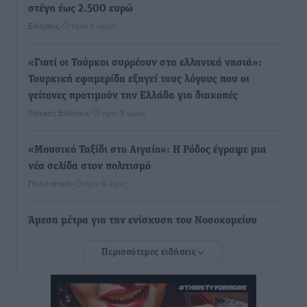
στέγη έως 2.500 ευρώ
Ειδήσεις
•
πριν 9 ώρες
«Γιατί οι Τούρκοι συρρέουν στα ελληνικά νησιά»:
Τουρκική εφημερίδα εξηγεί τους λόγους που οι
γείτονες προτιμούν την Ελλάδα για διακοπές
Τοπικές Ειδήσεις
•
πριν 9 ώρες
«Μουσικό Ταξίδι στο Αιγαίο»: Η Ρόδος έγραψε μια
νέα σελίδα στον πολιτισμό
Πολιτιστικά
•
πριν 9 ώρες
Άμεσα μέτρα για την ενίσχυση του Νοσοκομείου
Ρόδου και αντιμετώπιση των ελλείψεων προσωπικού
Περισσότερες ειδήσεις
ανακοίνωσε ο Άδωνις Γεωργιάδης
Τοπικές Ειδήσεις
•
πριν 9 ώρες