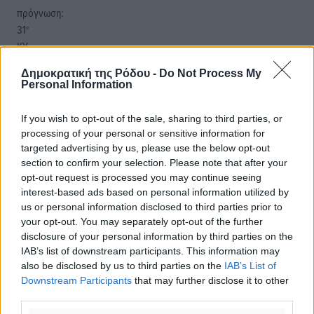
πρόγνωση:
31
°
ΚΥ
29
°
Δημοκρατική της Ρόδου -
Do Not Process My
ΔΕ
Personal Information
29
°
ΤΡ
If you wish to opt-out of the sale, sharing to third parties, or
28
°
processing of your personal or sensitive information for
ΤΕ
targeted advertising by us, please use the below opt-out
section to confirm your selection. Please note that after your
opt-out request is processed you may continue seeing
interest-based ads based on personal information utilized by
us or personal information disclosed to third parties prior to
your opt-out. You may separately opt-out of the further
disclosure of your personal information by third parties on the
IAB’s list of downstream participants. This information may
also be disclosed by us to third parties on the
IAB’s List of
Downstream Participants
that may further disclose it to other
third parties.