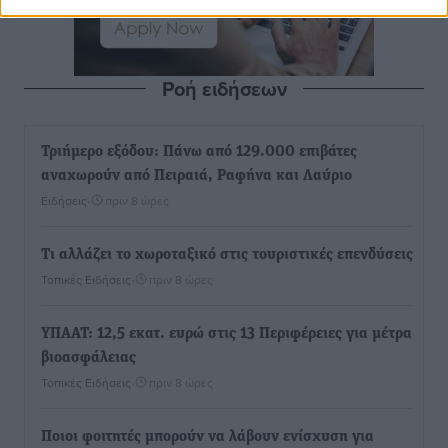
Ροή ειδήσεων
Τριήμερο εξόδου: Πάνω από 129.000 επιβάτες
αναχωρούν από Πειραιά, Ραφήνα και Λαύριο
Ειδήσεις
•
πριν 8 ώρες
Τι αλλάζει το χωροταξικό στις τουριστικές επενδύσεις
Τοπικές Ειδήσεις
•
πριν 8 ώρες
ΥΠΑΑΤ: 12,5 εκατ. ευρώ στις 13 Περιφέρειες για μέτρα
βιοασφάλειας
Τοπικές Ειδήσεις
•
πριν 8 ώρες
Ποιοι φοιτητές μπορούν να λάβουν ενίσχυση για