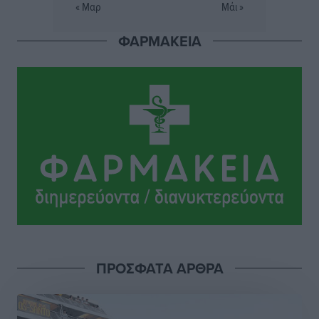
« Μαρ
Μάι »
Σταυρός Καλυθιών: Απέκτησε την Φωτεινή Πιζάνια
ΦΑΡΜΑΚΕΙΑ
Αθλητικά
•
πριν 13 ώρες
Το Yucatan Show έρχεται στη Ρόδο με τον Frankie
Lluc
Πολιτιστικά
•
πριν 13 ώρες
Σι Τζέι Χάρις: «Να πανηγυρίσουμε πολλές νίκες μαζί»
Αθλητικά
•
πριν 13 ώρες
Ροδήλιος: Ο απολογισμός από το Πανελλήνιο
Πρωτάθλημα Πίστας
Αθλητικά
•
πριν 13 ώρες
ΠΡΟΣΦΑΤΑ ΑΡΘΡΑ
Διαγόρας: Μετεγγραφικό ντεμαράζ
Αθλητικά
•
πριν 13 ώρες