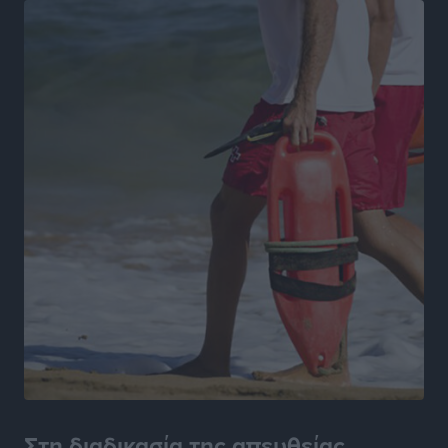
Ειδήσεις
•
πριν 15 ώρες
Συλλυπητήριο μήνυμα του Δημάρχου Ρόδου
Αλέξανδρου Κολιάδη για την απώλεια του Θοδωρή
Παπαθεοδώρου
Τοπικές Ειδήσεις
•
πριν 15 ώρες
Αναγέννηση Ασφενδιού: Με Ζαχαρία Ήλιο κάτω από
τα δοκάρια
Αθλητικά
•
πριν 16 ώρες
Κατταβιά: Πρόεδρος ο Μανώλης Φραντζής, απέκτησε
τον νεαρό Καρακασιάν
Αθλητικά
•
πριν 16 ώρες
Ιάλυσος: Ένας Οικονομίδης στο… Οικονομίδειο!
Αθλητικά
•
πριν 16 ώρες
Στη διαδικασία της απευθείας