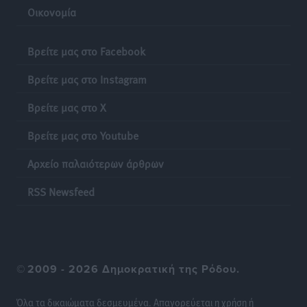
Α.Σ. Ρόδος: Κάλεσμα στον κόσμο στην σημερινή…
Οικονομία
πρώτη
Αθλητικά
•
πριν 18 ώρες
Βρείτε μας στο Facebook
Βρείτε μας στο Instagram
Βαγγέλης Χοσάδας: «Στόχος είναι πάντα ο
πρωταθλητισμός»
Βρείτε μας στο X
Αθλητικά
•
πριν 19 ώρες
Βρείτε μας στο Youtube
Σύλληψη 43χρονης για εμπορία και έκθεση ανηλίκου
Αρχείο παλαιότερων άρθρων
σε κίνδυνο στη Ρόδο
Τοπικές Ειδήσεις
•
πριν 19 ώρες
RSS Newsfeed
Τεχνικός διευθυντής των ακαδημιών του Διαγόρα ο
Κώστας Μητσού
Αθλητικά
•
πριν 19 ώρες
©
2009 - 2026 Δημοκρατική της Ρόδου.
Όμιλος Αντισφαίρισης Λέρου: «Ένα ακόμα υπέροχο
Όλα τα δικαιώματα δεσμευμένα. Απαγορεύεται η χρήση ή
ταξίδι έφτασε στο τέλος του»