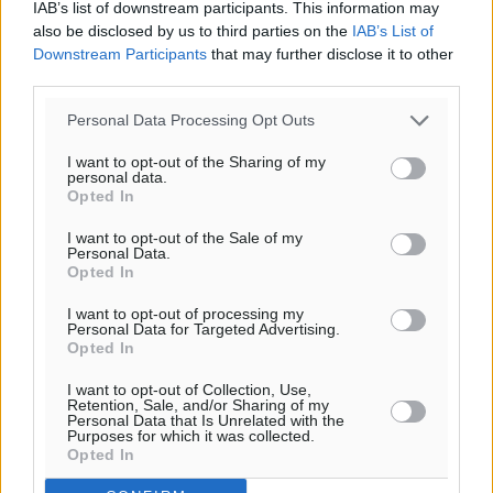
IAB’s list of downstream participants. This information may
also be disclosed by us to third parties on the
IAB’s List of
Downstream Participants
that may further disclose it to other
third parties.
Personal Data Processing Opt Outs
I want to opt-out of the Sharing of my
Υπενθύμιση:
personal data.
Opted In
Για την μερική αναπαραγωγή της είδησης από άλλες
I want to opt-out of the Sale of my
ιστοσελίδες είναι απαραίτητη η χρήση του παρακάτω
Personal Data.
Opted In
παρεχόμενου συνδέσμου παραπομπής προς το άρθρο
της Δημοκρατικής.
I want to opt-out of processing my
Personal Data for Targeted Advertising.
Opted In
I want to opt-out of Collection, Use,
Retention, Sale, and/or Sharing of my
Personal Data that Is Unrelated with the
Purposes for which it was collected.
o καιρός τώρα:
Opted In
25
°