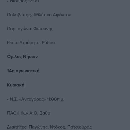
• Νίσυρος 12:00
Πολυβώτης- Αθλέτικο Αφάντου
Παρ. αγώνα: Φωτεινής
Ρεπό: Ατρόμητοι Ρόδου
Όμιλος Νήσων
14η αγωνιστική
Κυριακή
• Ν.Σ. «Ανταγόρας» 11:00π.μ.
ΠΑΟΚ Κω- Α.Ο. Βαθύ
Διαιτητές: Παγώνης, Ντόκος, Πατσιούρας