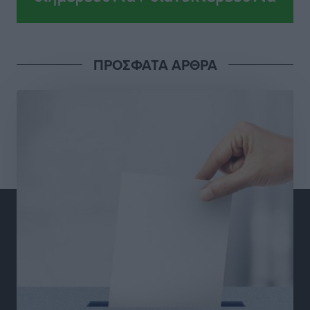
Έτος – ορόσημο το 2025 για δωρεές οργάνων στην
Ελλάδα
Ειδήσεις
•
πριν 13 ώρες
ΠΡΟΣΦΑΤΑ ΑΡΘΡΑ
Ο.Φ. Ιστρίου: Καρέ ανανεώσεων σε άξονα και
μετόπισθεν
Αθλητικά
•
πριν 14 ώρες
Επικός Εργκίν Αταμάν στη Σύμη: Έσπασε πιάτα μέχρι
και στο κεφάλι του σε εστιατόριο ακούγοντας Άννα
Βίσση
Τοπικές Ειδήσεις
•
πριν 14 ώρες
Στο Επιμελητήριο Δωδεκανήσου σήμερα ο Πρέσβης
της Βραζιλίας Laudemar Aguiar
Τοπικές Ειδήσεις
•
πριν 14 ώρες