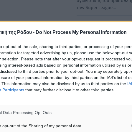
αγωνιστικής του πρωταθλή
τηw Super League…
Super League 1: Διαιτητής
Περιστέρι ο Σιδηρόπουλος
ική της Ρόδου -
Do Not Process My Personal Information
Ορίστηκαν από την ΚΕΔ/ΕΠ
to opt-out of the sale, sharing to third parties, or processing of your per
αξιωματούχοι των αναμετ
formation for targeted advertising by us, please use the below opt-out s
της 19ης αγωνιστικής του…
r selection. Please note that after your opt-out request is processed y
eing interest-based ads based on personal information utilized by us or
disclosed to third parties prior to your opt-out. You may separately opt-
losure of your personal information by third parties on the IAB’s list of
. This information may also be disclosed by us to third parties on the
IA
ΙΑΒΑΣΕ ΕΠΙΣΗΣ
Participants
that may further disclose it to other third parties.
ΑΘΛΗΤΙΚΆ
ΑΘΛΗΤΙΚΆ
Άρης Αρχαγγέλου: Στο πλευρό
Φοίβος: Η μεγάλη επιστρ
του άτυχου Ιάκωβου Θωμά
Μπρένο Σαλβατιέρα
l Data Processing Opt Outs
7.08.26 · 16:57
07.08.26 · 16:53
o opt-out of the Sharing of my personal data.