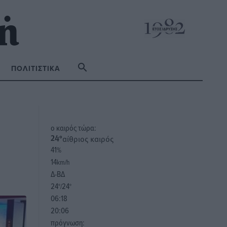
ΠΟΛΙΤΙΣΤΙΚΆ
o καιρός τώρα:
αίθριος καιρός
24
°
41
%
14
km/h
Δ-ΒΔ
24
24
°/
°
06:18
20:06
πρόγνωση: