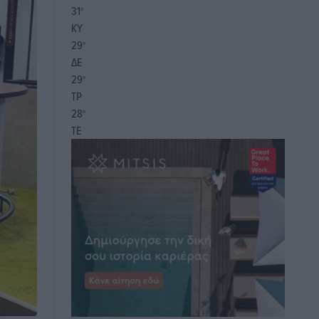
31
°
ΚΥ
29
°
ΔΕ
29
°
ΤΡ
28
°
ΤΕ