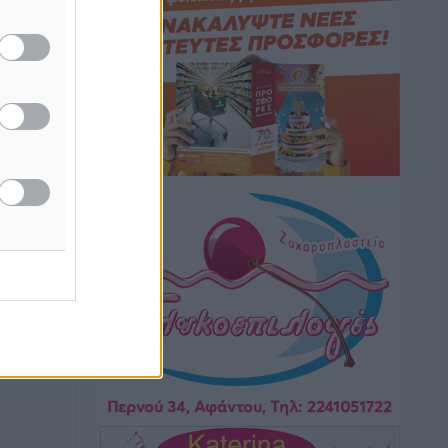
Τοπικές Ειδήσεις
•
πριν 10 ώρες
ή της
Iατρικός Σύλλογος Ροδου προς Α.
ίδες
Γεωργιάδη: Στρατηγικές Προτάσεις για
του
την Ενίσχυση της Δημόσιας Υγείας στη
Νησιωτική Ελλάδα και στα
ος το
Νοσοκομεία της Γ΄ Ζώνης
Τοπικές Ειδήσεις
•
πριν 10 ώρες
Πάνθηρες: Ξεκίνησαν αισιόδοξοι για
την παρθενική “πτήση” τους
Αθλητικά
•
πριν 10 ώρες
Άρης Αρχαγγέλου: Στο πλευρό του
άτυχου Ιάκωβου Θωμά
Αθλητικά
•
πριν 10 ώρες