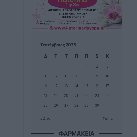
Φοίβος: Η μεγάλη επιστροφή του
Μπρένο Σαλβατιέρα
Αθλητικά
•
πριν 10 ώρες
Κλεάνθης: Έτοιμες οι κάρτες διαρκείας
της νέας σεζόν
Σεπτέμβριος 2023
Αθλητικά
•
πριν 10 ώρες
Δ
Τ
Τ
Π
Π
Σ
Κ
Ατρόμητος Διμυλιάς: Ο Μαργαρίτης και
1
2
3
μία αδιαπραγμάτευτη φιλοσοφία
4
5
6
7
8
9
10
Αθλητικά
•
πριν 10 ώρες
11
12
13
14
15
16
17
18
19
20
21
22
23
24
Γ.Σ. Διαγόρας: Επέστρεψε στις
Ακαδημίες η Ειρήνη Παπαεμμανουήλ
25
26
27
28
29
30
Αθλητικά
•
πριν 11 ώρες
« Αυγ
Οκτ »
ΣΚΟΕ: Σαββατοκύριακο με αγώνες από
ΦΑΡΜΑΚΕΙΑ
τον Σ.Σ. Ρόδου