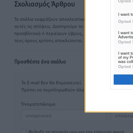
Opted 
Σχολιασμός Άρθρου
I want t
Τα σχόλια εκφράζουν αποκλειστικά τον εκάστοτε σχολιαστ
Opted 
αυτές τις απόψεις. Διατηρούμε το δικαίωμα να διαγράψο
προσβλητικά ή περιέχουν ύβρεις, χωρίς καμμία προειδοπ
I want 
Advertis
τους όρους χρήσης αποκλείονται.
Opted 
I want t
of my P
Προσθέστε ένα σχόλιο
was col
Opted 
Το E-mail δεν θα δημοσιευτεί.
Πρέπει να συμπληρωθούν όλα τα πεδία για την υποβο
Όνοματεπώνυμο
Email
Φύλαξε τα στοιχεία μου για την επόμενη φορά.