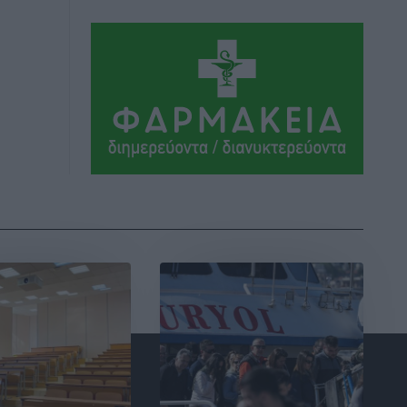
Αθλητικά
•
πριν 12 ώρες
Συνελήφθη 37χρονη στη Ρόδο γιατί
είχε αφήσει τα τρία ανήλικα παιδιά της
χωρίς επιτήρηση
Τοπικές Ειδήσεις
•
πριν 12 ώρες
Σταυρός Καλυθιών: Απέκτησε την
Φωτεινή Πιζάνια
Αθλητικά
•
πριν 13 ώρες
Το Yucatan Show έρχεται στη Ρόδο με
τον Frankie Lluc
Πολιτιστικά
•
πριν 14 ώρες
Σι Τζέι Χάρις: «Να πανηγυρίσουμε
πολλές νίκες μαζί»