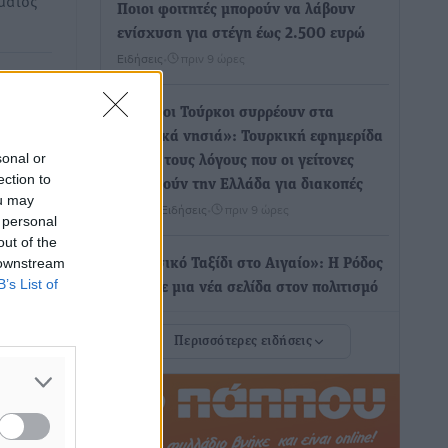
ματος
Ποιοι φοιτητές μπορούν να λάβουν
ενίσχυση για στέγη έως 2.500 ευρώ
Ειδήσεις
•
πριν 9 ώρες
 VAR στο
«Γιατί οι Τούρκοι συρρέουν στα
Ο οι
ελληνικά νησιά»: Τουρκική εφημερίδα
sonal or
ρήσεων
εξηγεί τους λόγους που οι γείτονες
ection to
προτιμούν την Ελλάδα για διακοπές
ou may
Τοπικές Ειδήσεις
•
πριν 9 ώρες
 personal
out of the
 downstream
«Μουσικό Ταξίδι στο Αιγαίο»: Η Ρόδος
B’s List of
έγραψε μια νέα σελίδα στον πολιτισμό
Πολιτιστικά
•
πριν 9 ώρες
Περισσότερες ειδήσεις
οφή του
Άμεσα μέτρα για την ενίσχυση του
Νοσοκομείου Ρόδου και αντιμετώπιση
των ελλείψεων προσωπικού
ανακοίνωσε ο Άδωνις Γεωργιάδης