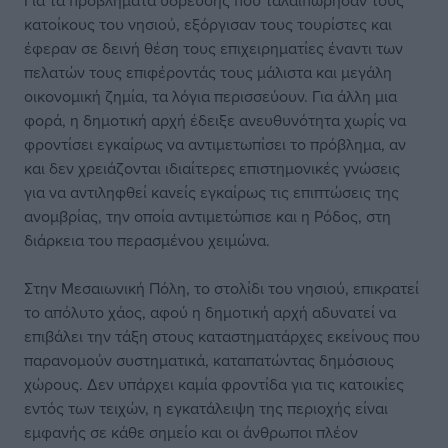
Για τα προβλήματα ύδρευσης που ταλαιπώρησαν τους
κατοίκους του νησιού, εξόργισαν τους τουρίστες και
έφεραν σε δεινή θέση τους επιχειρηματίες έναντι των
πελατών τους επιφέροντάς τους μάλιστα και μεγάλη
οικονομική ζημία, τα λόγια περισσεύουν. Για άλλη μια
φορά, η δημοτική αρχή έδειξε ανευθυνότητα χωρίς να
φροντίσει εγκαίρως να αντιμετωπίσει το πρόβλημα, αν
και δεν χρειάζονται ιδιαίτερες επιστημονικές γνώσεις
για να αντιληφθεί κανείς εγκαίρως τις επιπτώσεις της
ανομβρίας, την οποία αντιμετώπισε και η Ρόδος, στη
διάρκεια του περασμένου χειμώνα.
Στην Μεσαιωνική Πόλη, το στολίδι του νησιού, επικρατεί
το απόλυτο χάος, αφού η δημοτική αρχή αδυνατεί να
επιβάλει την τάξη στους καταστηματάρχες εκείνους που
παρανομούν συστηματικά, καταπατώντας δημόσιους
χώρους. Δεν υπάρχει καμία φροντίδα για τις κατοικίες
εντός των τειχών, η εγκατάλειψη της περιοχής είναι
εμφανής σε κάθε σημείο και οι άνθρωποι πλέον