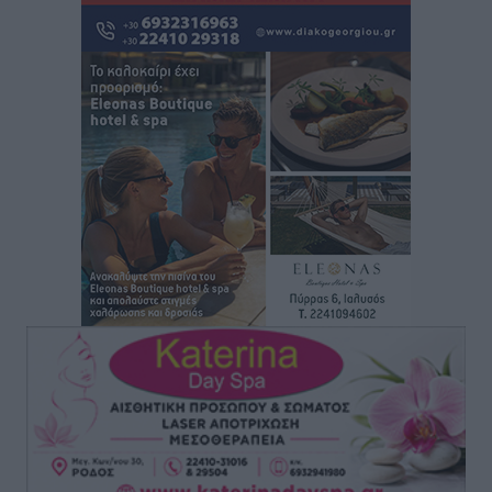
Δημο-Κρίσεις
•
πριν 7 ώρες
Η Ρόδος περιμένει και οι θεσμοί της λογομαχούν
Δημο-Κρίσεις
•
πριν 7 ώρες
Τα Γλυπτά του Παρθενώνα ως προσωπικό δώρο στον
Τραμπ
Δημο-Κρίσεις
•
πριν 7 ώρες
Το στενό της Κρεμαστής μπήκε στη λίστα των 7
θαυμάτων της αναμονής
Δημο-Κρίσεις
•
πριν 7 ώρες
ΣΕΤΕ: Σημαντική θεσμική εξέλιξη η ΚΥΑ για το ΕΧΠ
για τον τουρισμό
Ειδήσεις
•
πριν 7 ώρες