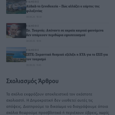
ΕΙΔΉΣΕΙΣ
Airbnb vs ξενοδοχεία – Πώς αλλάζει ο χάρτης της
φιλοξενίας
08.08.26 · 18:30
ΕΙΔΉΣΕΙΣ
Ευ. Τουρνάς: Απέναντι σε ακραία καιρικά φαινόμενα
δεν υπάρχουν περιθώρια εφησυχασμού
08.08.26 · 18:14
ΕΙΔΉΣΕΙΣ
ΣΕΤΕ: Σημαντική θεσμική εξέλιξη η ΚΥΑ για το ΕΧΠ για
τον τουρισμό
08.08.26 · 11:40
Σχολιασμός Άρθρου
Τα σχόλια εκφράζουν αποκλειστικά τον εκάστοτε
σχολιαστή. Η Δημοκρατική δεν υιοθετεί αυτές τις
απόψεις. Διατηρούμε το δικαίωμα να διαγράψουμε όποια
σχόλια θεωρούμε προσβλητικά ή περιέχουν ύβρεις, χωρίς