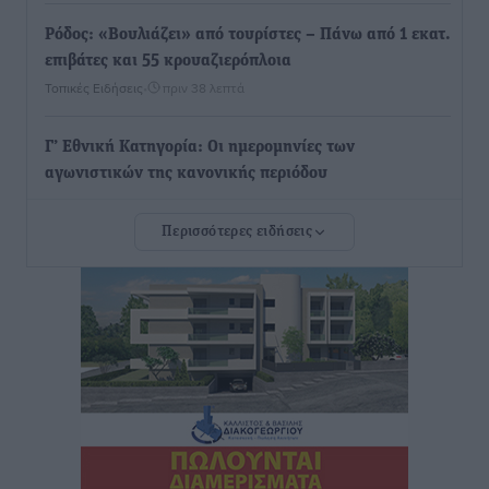
Ρόδος: «Βουλιάζει» από τουρίστες – Πάνω από 1 εκατ.
επιβάτες και 55 κρουαζιερόπλοια
Τοπικές Ειδήσεις
•
πριν 38 λεπτά
Γ’ Εθνική Κατηγορία: Οι ημερομηνίες των
αγωνιστικών της κανονικής περιόδου
Αθλητικά
•
πριν 6 ώρες
Περισσότερες ειδήσεις
Συνελήφθησαν δύο άτομα στην Κάρπαθο για άγρα
πελατών
Τοπικές Ειδήσεις
•
πριν 6 ώρες
Χωρίς υποχρεωτική παρουσία μικρών στη 12άδα
Αθλητικά
•
πριν 7 ώρες
Ο Πελεκάνος, οι ανεμογεννήτριες και μια κοινότητα
που κανείς δεν ρώτησε