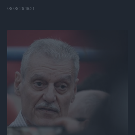
08.08.26 18:21
ΑΔΜΗΕ: Ολοκληρώνεται η ηλεκτρική διασύνδεση των
Κυκλάδων, τα οφέλη
Ειδήσεις
•
πριν 9 ώρες
Πόσοι Ευρωπαίοι «αντέχουν» διακοπές στο εξωτερικό
– Τι ισχύει για Έλληνες
Ειδήσεις
•
πριν 9 ώρες
Βούλγαροι τουρίστες: Λιγότερες διανυκτερεύσεις
στην Ελλάδα, αλλά 18% υψηλότερη δαπάνη ανά
διανυκτέρευση
Ειδήσεις
•
πριν 9 ώρες
Βέλγοι τουρίστες: Στα 547,9 εκατ. ευρώ οι εισπράξεις
για την Ελλάδα
Ειδήσεις
•
πριν 9 ώρες