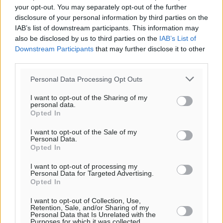
your opt-out. You may separately opt-out of the further
disclosure of your personal information by third parties on the
IAB’s list of downstream participants. This information may
also be disclosed by us to third parties on the
IAB’s List of
o καιρός τώρα:
Downstream Participants
that may further disclose it to other
30
°
third parties.
αίθριος καιρός
Personal Data Processing Opt Outs
86
%
10
km/h
I want to opt-out of the Sharing of my
personal data.
Δ
Opted In
27
29
°/
°
06:18
I want to opt-out of the Sale of my
Personal Data.
20:06
Opted In
πρόγνωση:
31
°
I want to opt-out of processing my
Personal Data for Targeted Advertising.
ΚΥ
Opted In
29
°
ΔΕ
I want to opt-out of Collection, Use,
Retention, Sale, and/or Sharing of my
30
°
Personal Data that Is Unrelated with the
Purposes for which it was collected.