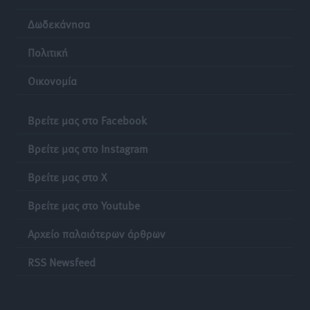
Τριήμερο εξόδου: Πάνω από 129.000 επιβάτες
Δωδεκάνησα
αναχωρούν από Πειραιά, Ραφήνα και Λαύριο
Ειδήσεις
•
πριν 24 ώρες
Πολιτική
Οικονομία
Τι αλλάζει το χωροταξικό στις τουριστικές επενδύσεις
Τοπικές Ειδήσεις
•
πριν 24 ώρες
Βρείτε μας στο Facebook
Βρείτε μας στο Instagram
Βρείτε μας στο X
Βρείτε μας στο Youtube
Αρχείο παλαιότερων άρθρων
RSS Newsfeed