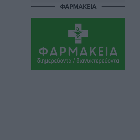
ΦΑΡΜΑΚΕΙΑ
ΣΕΓΑΣ: Πιστώθηκαν τα έξοδα
μετακίνησης του Πανελληνίου
Πρωταθλήματος Κ20 στα σωματεία
Αθλητικά
•
πριν 2 ώρες
Ευρωπαϊκό Πρωτάθλημα Στίβου: Πότε
αγωνίζονται η Μαγκούλια, η
Σπανουδάκη και ο Κριτούλης
Αθλητικά
•
πριν 2 ώρες
Εθνική Παίδων: Ο Χριστοδούλου και η
καλύτερη φουρνιά των τελευταίων
ετών
Αθλητικά
•
πριν 2 ώρες
Διαγόρας: Ανανέωσε ο Μιχάλης
Χατζηγεωργίου
Αθλητικά
•
πριν 2 ώρες