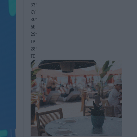
33
°
ΚΥ
30
°
ΔΕ
29
°
ΤΡ
28
°
ΤΕ