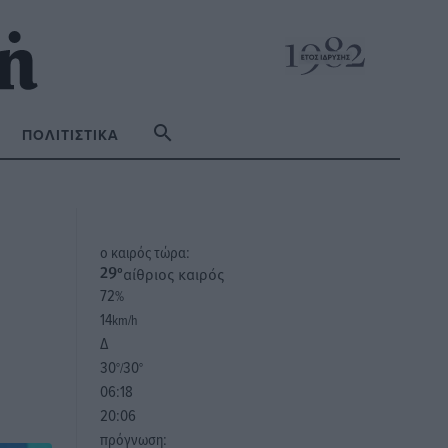
ΠΟΛΙΤΙΣΤΙΚΆ
o καιρός τώρα:
αίθριος καιρός
29
°
72
%
14
km/h
Δ
30
30
°/
°
06:18
20:06
πρόγνωση: