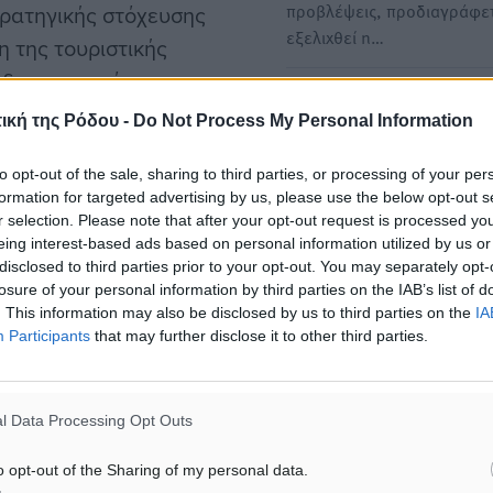
προβλέψεις, προδιαγράφετ
τρατηγικής στόχευσης
εξελιχθεί η…
η της τουριστικής
 ήδη τους πρώτους
Τα πρώτα δείγματα της
η μέση ελληνική
ική της Ρόδου -
Do Not Process My Personal Information
τουριστικής κίνησης - Οι
έρχονται να υλοποιηθούν,
προκλήσεις για την φετινή
 τη συλλογική προσπάθεια,
to opt-out of the sale, sharing to third parties, or processing of your per
Συγκρατημένη αισιοδοξία
formation for targeted advertising by us, please use the below opt-out s
εί, με τον πλέον επίσημο
επικρατεί στον τουριστικό
r selection. Please note that after your opt-out request is processed y
για τις επιδόσεις της φετιν
έω- της ελληνικής
eing interest-based ads based on personal information utilized by us or
τουριστικής…
disclosed to third parties prior to your opt-out. You may separately opt-
 τέσσερα ευρώ στην
losure of your personal information by third parties on the IAB’s list of
ρισμό», επισήμανε.
. This information may also be disclosed by us to third parties on the
IA
Participants
that may further disclose it to other third parties.
l Data Processing Opt Outs
 του ελληνικού εμπορίου
o opt-out of the Sharing of my personal data.
ατηγική, προκειμένου να