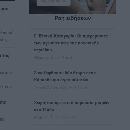
ματα
Ροή ειδήσεων
ληνικά
Γ’ Εθνική Κατηγορία: Οι ημερομηνίες
ικής…
των αγωνιστικών της κανονικής
περιόδου
α της
Αθλητικά
•
πριν 19 λεπτά
εισε ο
Συνελήφθησαν δύο άτομα στην
Κάρπαθο για άγρα πελατών
 στην…
Τοπικές Ειδήσεις
•
πριν 44 λεπτά
της
Χωρίς υποχρεωτική παρουσία μικρών
στη 12άδα
Αθλητικά
•
πριν 58 λεπτά
τα