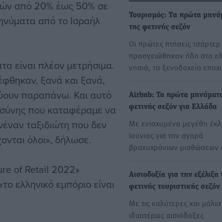
τών από 20% έως 50% σε
Τουρισμός: Tα πρώτα μηνύ
μηνύματα από το Ισραήλ
της φετινής σεζόν
Οι πρώτες πτήσεις τσάρτερ
προσγειώθηκαν ήδη στα ελ
τα είναι πλέον μετρήσιμα.
νησιά, τα ξενοδοχεία εποχ
έφθηκαν, ξανά και ξανά,
εύουν παραπάνω. Και αυτό
Airbnb: Τα πρώτα μηνύματ
οσύνης που καταφέραμε να
φετινής σεζόν για Ελλάδα
νέναν ταξιδιώτη που δεν
Με ενισχυμένα μεγέθη έκλ
Ιούνιος για την αγορά
ονται όλοι», δήλωσε.
βραχυχρόνιων μισθώσεων
re of Retail 2022»
Αισιοδοξία για την εξέλιξη 
το ελληνικό εμπόριο είναι
φετινής τουριστικής σεζόν
Με τις καλύτερες και μάλισ
ιδιαιτέρως αισιόδοξες