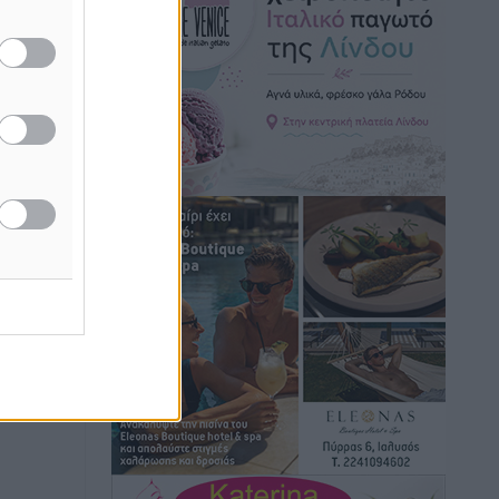
Ειδήσεις
•
πριν 1 ώρα
Γ. Χατζημάρκος: “Δύο μεγάλες
δεσμεύσεις Γεωργιάδη” – Κίνητρα για
τους γιατρούς των νησιών και
συνεργασία Ρόδου με το Αττικόν για το
Ακτινοθεραπευτικό
Τοπικές Ειδήσεις
•
πριν 2 ώρες
Σούπερ μάρκετ: Διευρύνεται η εθνική
πρωτοβουλία για τις τιμές – Eρχονται
νέες συμμετοχές εταιρειών
Ειδήσεις
•
πριν 2 ώρες
Συνελήφθησαν έξι άτομα για
ηχορύπανση από καταστήματα στο
Νότιο Αιγαίο