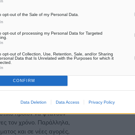
In
ικονομία. «Το τουριστικό
ληνικό εμπόριο»,
o opt-out of the Sale of my Personal Data.
άδειγμα της διασύνδεσης
In
ράγονται στην ελληνική γη
to opt-out of processing my Personal Data for Targeted
ing.
ύνονται στα καταστήματα
In
α μας και στα καταλύματά
o opt-out of Collection, Use, Retention, Sale, and/or Sharing
ersonal Data that Is Unrelated with the Purposes for which it
lected.
In
παρεμβάσεων που
CONFIRM
ένου να «φωτιστούν» μη
όπως η Χάλκη, η
Data Deletion
Data Access
Privacy Policy
ι πολλοί χειμερινοί
ιστικό προϊόν να φτάνουν
νες τον χρόνο. Παράλληλα,
ματος και σε νέες αγορές,