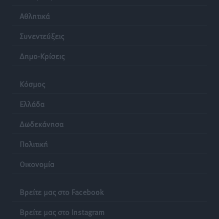
Ρόδος: «Βουλιάζει» από τουρίστες – Πάνω από 1 εκατ.
Αθλητικά
επιβάτες και 55 κρουαζιερόπλοια
Τοπικές Ειδήσεις
•
πριν 23 ώρες
Συνεντεύξεις
Δημο-Κρίσεις
Κόσμος
Ελλάδα
Δωδεκάνησα
Πολιτική
Οικονομία
Βρείτε μας στο Facebook
Βρείτε μας στο Instagram