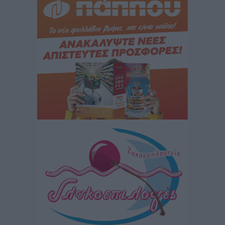
εφησυχασμού» – Σε πλήρη ετοιμότητα ο μηχανισμός
Ειδήσεις
•
πριν 6 ώρες
Καιρός: Επιμένουν οι υψηλές θερμοκρασίες – Ισχυρά
μελτέμια έως 9 μποφόρ, σε «Red Code» 6 περιοχές
Τοπικές Ειδήσεις
•
πριν 6 ώρες
Τα φοιτητικά ενοίκια «τινάζουν στον αέρα» τους
οικογενειακούς προϋπολογισμούς
Ειδήσεις
•
πριν 6 ώρες
Δύο νέοι ξενώνες παραδόθηκαν στις Ένοπλες
Δυνάμεις στη νήσο Ρω
Τοπικές Ειδήσεις
•
πριν 7 ώρες
Συνεχίζεται η έξοδος του Αυγούστου – Πάνω από
34.000 αναχωρούν σήμερα μόνο από τον Πειραιά
Ειδήσεις
•
πριν 7 ώρες