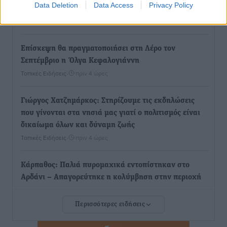
Data Deletion
Data Access
Privacy Policy
επιστημονικό ενδιαφέρον
Πολιτιστικά
•
πριν 3 ώρες
Επίσκεψη θα πραγματοποιήσει στη Λέρο τον
Σεπτέμβριο η Όλγα Κεφαλογιάννη
Τοπικές Ειδήσεις
•
πριν 4 ώρες
Γιώργος Χατζημάρκος: Στηρίζουμε τις εκδηλώσεις
που γίνονται στα νησιά μας γιατί ο πολιτισμός είναι
δικαίωμα όλων και δύναμη ζωής
Τοπικές Ειδήσεις
•
πριν 4 ώρες
Κάρπαθος: Παλιά πυρομαχικά εντοπίστηκαν στο
Αρδάνι – Απαγορεύτηκε η κολύμβηση στην περιοχή
Τοπικές Ειδήσεις
•
πριν 5 ώρες
Περισσότερες ειδήσεις
Τουρνάς για φωτιές: «Κανένα περιθώριο