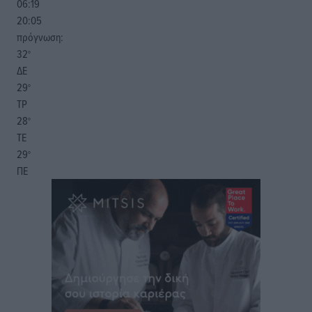
06:19
20:05
πρόγνωση:
32
°
ΔΕ
29
°
ΤΡ
28
°
ΤΕ
29
°
ΠΕ