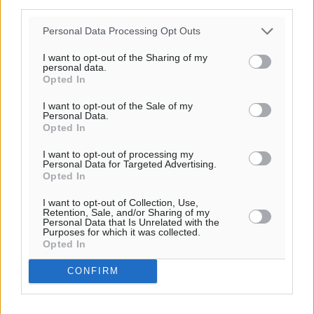
third parties.
Personal Data Processing Opt Outs
I want to opt-out of the Sharing of my
personal data.
Opted In
Ροή ειδήσεων
I want to opt-out of the Sale of my
Personal Data.
Opted In
Έφυγε από τη ζωή ο επί σειρά ετών εφημέριος στον
ιερό Ναό του Αγίου Νικολάου Παστίδας Μιχαήλ
I want to opt-out of processing my
Personal Data for Targeted Advertising.
Καψάλης
Opted In
Τοπικές Ειδήσεις
•
πριν 53 λεπτά
I want to opt-out of Collection, Use,
Retention, Sale, and/or Sharing of my
Αποκαλυπτήρια για την «Ατζέντα 2030» από το βήμα
Personal Data that Is Unrelated with the
Purposes for which it was collected.
της ΔΕΘ
Opted In
Ειδήσεις
•
πριν 3 ώρες
CONFIRM
Από την παράδοση της Ρόδου στα ερευνητικά
εργαστήρια: Το μελεκούνι αποκτά διεθνές