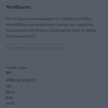
Υπενθύμιση:
Για την μερική αναπαραγωγή της είδησης από άλλες
ιστοσελίδες είναι απαραίτητη η χρήση του παρακάτω
παρεχόμενου συνδέσμου παραπομπής προς το άρθρο
της Δημοκρατικής.
o καιρός τώρα:
30
°
αίθριος καιρός
50
%
18
km/h
Β-ΒΔ
31
31
°/
°