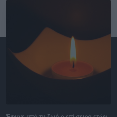
Συνεντεύξεις
•
πριν 8 ώρες
Ιδρυμα Ωνάση: Το όραμα πίσω από τα δύο νέα
σχολεία της Ρόδου
Συνεντεύξεις
•
πριν 9 ώρες
Μιχάλης Χουρδάκης: «Η χώρα χρειάζεται μια
αξιόπιστη εναλλακτική κυβερνητική πρόταση»
Συνεντεύξεις
•
πριν 9 ώρες
Σεβ. Μητροπολίτης Ρόδου κ. Κύριλλος: «Ο Αύγουστος
είναι ο μήνας της Παναγίας και η Θεία Λειτουργία η
καρδιά της ζωής της Εκκλησίας»
Συνεντεύξεις
•
πριν 9 ώρες
Πρέσβης της Βραζιλίας: «Η Ελλάδα και η Βραζιλία
έχουν τεράστιες ευκαιρίες συνεργασίας – Η Ρόδος
Έφυγε από τη ζωή ο επί σειρά ετών